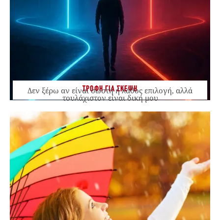
ΤΡΟΦΗ ΓΙΑ ΣΚΕΨΗ
Δεν ξέρω αν είναι σωστή ή λάθος επιλογή, αλλά
τουλάχιστον είναι δική μου