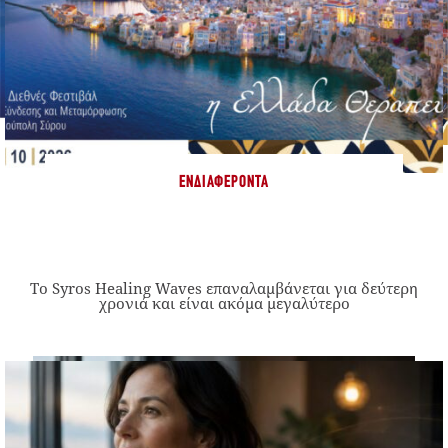
ΕΝΔΙΑΦΈΡΟΝΤΑ
Το Syros Healing Waves επαναλαμβάνεται για δεύτερη
χρονιά και είναι ακόμα μεγαλύτερο