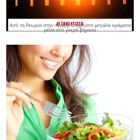
ΑΥΤΟΒΕΛΤΙΩΣΗ
Από τη θεωρία στην πράξη: Στοχεύστε μεγάλα οράματα
μέσα από μικρά βήματα