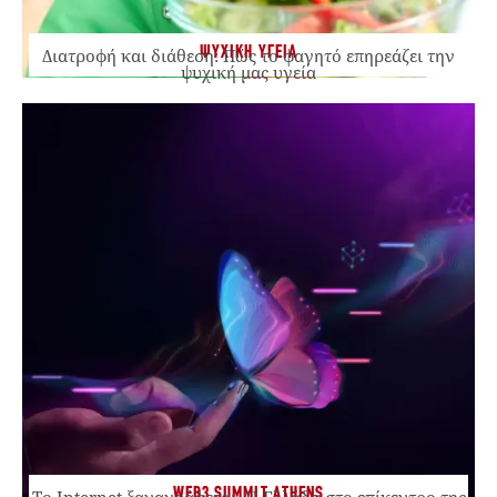
ΨΥΧΙΚΗ ΥΓΕΙΑ
Διατροφή και διάθεση: Πώς το φαγητό επηρεάζει την
ψυχική μας υγεία
WEB3 SUMMIT ATHENS
Το Internet ξαναγράφεται. Η Ελλάδα στο επίκεντρο της