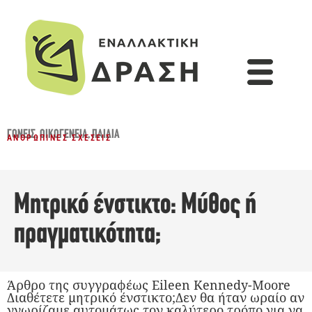
ΓΟΝΕΊΣ
,
ΟΙΚΟΓΈΝΕΙΑ
,
ΠΑΙΔΙΆ
ΑΝΘΡΏΠΙΝΕΣ ΣΧΈΣΕΙΣ
Μητρικό ένστικτο: Μύθος ή
πραγματικότητα;
Άρθρο της συγγραφέως Eileen Kennedy-Moore
Διαθέτετε μητρικό ένστικτο;Δεν θα ήταν ωραίο αν
γνωρίζαμε αυτομάτως τον καλύτερο τρόπο για να