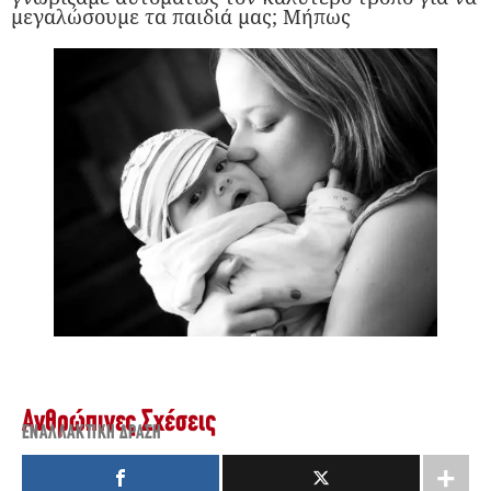
μεγαλώσουμε τα παιδιά μας; Μήπως
Ανθρώπινες Σχέσεις
ΕΝΑΛΛΑΚΤΙΚΉ ΔΡΆΣΗ