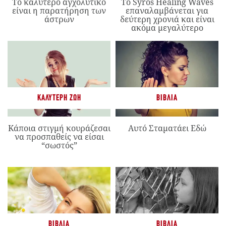
Το καλύτερο αγχολυτικό
Το Syros Healing Waves
είναι η παρατήρηση των
επαναλαμβάνεται για
άστρων
δεύτερη χρονιά και είναι
ακόμα μεγαλύτερο
ΚΑΛΎΤΕΡΗ ΖΩΉ
ΒΙΒΛΊΑ
Κάποια στιγμή κουράζεσαι
Αυτό Σταματάει Εδώ
να προσπαθείς να είσαι
“σωστός”
ΒΙΒΛΊΑ
ΒΙΒΛΊΑ