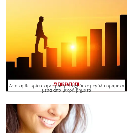
ΑΥΤΟΒΕΛΤΙΩΣΗ
Από τη θεωρία στην πράξη: Στοχεύστε μεγάλα οράματα
μέσα από μικρά βήματα