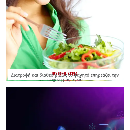
ΨΥΧΙΚΗ ΥΓΕΙΑ
Διατροφή και διάθεση: Πώς το φαγητό επηρεάζει την
ψυχική μας υγεία