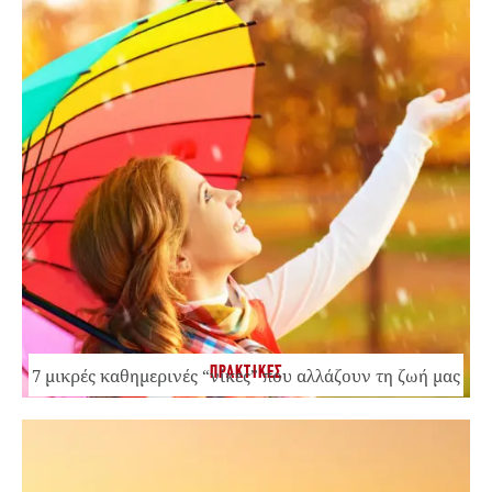
ΠΡΑΚΤΙΚΕΣ
7 μικρές καθημερινές “νίκες” που αλλάζουν τη ζωή μας