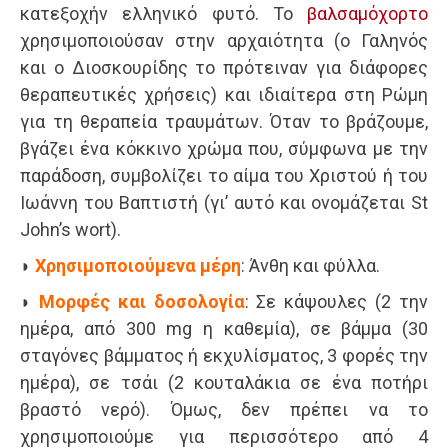
κατεξοχήν ελληνικό φυτό. Το
βαλσαμόχορτο
χρησιμοποιούσαν στην αρχαιότητα (ο Γαληνός
και ο Διοσκουρίδης το πρότειναν για διάφορες
θεραπευτικές χρήσεις) και ιδιαίτερα στη Ρώμη
για τη θεραπεία τραυμάτων. Όταν το βράζουμε,
βγάζει ένα κόκκινο χρώμα που, σύμφωνα με την
παράδοση, συμβολίζει το αίμα του Χριστού ή του
Ιωάννη του Βαπτιστή (γι’ αυτό και ονομάζεται St
John’s wort).
◗
Χρησιμοποιούμενα μέρη
: Άνθη και φύλλα.
◗
Μορφές και δοσολογία
: Σε κάψουλες (2 την
ημέρα, από 300 mg η καθεμία), σε βάμμα (30
σταγόνες βάμματος ή εκχυλίσματος, 3 φορές την
ημέρα), σε τσάι (2 κουταλάκια σε ένα ποτήρι
βραστό νερό). Όμως, δεν πρέπει να το
χρησιμοποιούμε για περισσότερο από 4