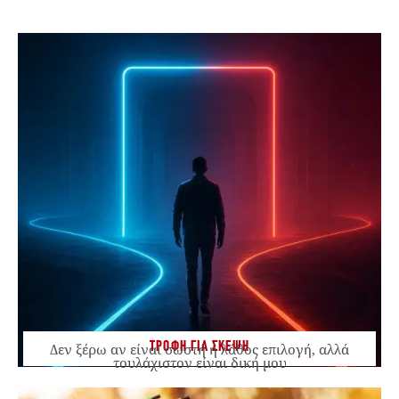
ΤΡΟΦΗ ΓΙΑ ΣΚΕΨΗ
Δεν ξέρω αν είναι σωστή ή λάθος επιλογή, αλλά
τουλάχιστον είναι δική μου