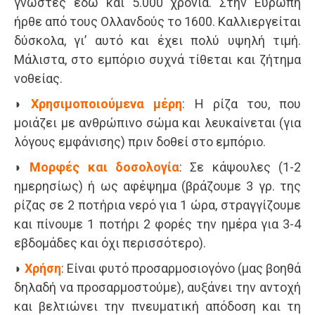
γνωστές εδώ και 5.000 χρόνια. Στην Ευρώπη
ήρθε από τους Ολλανδούς το 1600. Καλλιεργείται
δύσκολα, γι’ αυτό και έχει πολύ υψηλή τιμή.
Μάλιστα, στο εμπόριο συχνά τίθεται και ζήτημα
νοθείας.
◗
Χρησιμοποιούμενα μέρη
: Η ρίζα του, που
μοιάζει με ανθρώπινο σώμα και λευκαίνεται (για
λόγους εμφάνισης) πριν δοθεί στο εμπόριο.
◗
Μορφές και δοσολογία
: Σε κάψουλες (1-2
ημερησίως) ή ως αφέψημα (βράζουμε 3 γρ. της
ρίζας σε 2 ποτήρια νερό για 1 ώρα, στραγγίζουμε
και πίνουμε 1 ποτήρι 2 φορές την ημέρα για 3-4
εβδομάδες και όχι περισσότερο).
◗
Χρήση
: Είναι φυτό προσαρμοσιογόνο (μας βοηθά
δηλαδή να προσαρμοστούμε), αυξάνει την αντοχή
και βελτιώνει την πνευματική απόδοση και τη