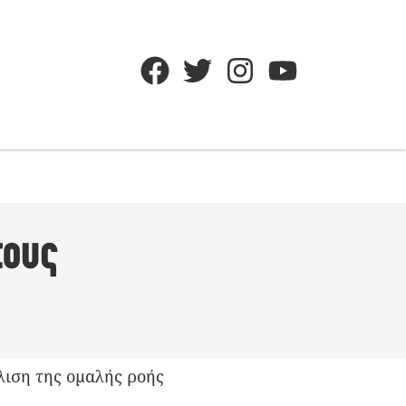
τους
λιση της ομαλής ροής