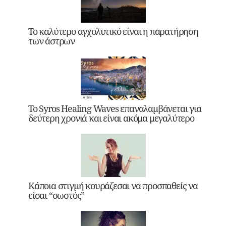
Το καλύτερο αγχολυτικό είναι η παρατήρηση
των άστρων
Το Syros Healing Waves επαναλαμβάνεται για
δεύτερη χρονιά και είναι ακόμα μεγαλύτερο
Κάποια στιγμή κουράζεσαι να προσπαθείς να
είσαι “σωστός”