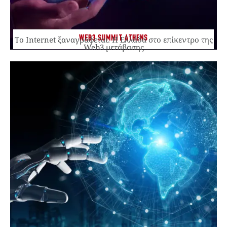
WEB3 SUMMIT ATHENS
Το Internet ξαναγράφεται. Η Ελλάδα στο επίκεντρο της
Web3 μετάβασης