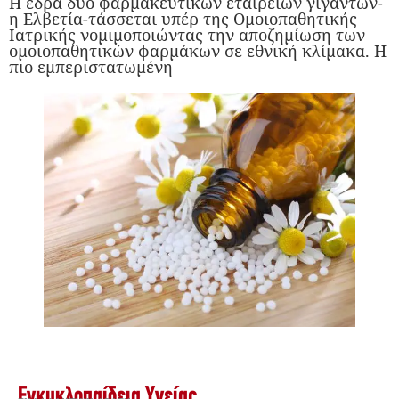
Η έδρα δύο φαρμακευτικών εταιρειών γιγάντων-
η Ελβετία-τάσσεται υπέρ της Ομοιοπαθητικής
Ιατρικής νομιμοποιώντας την αποζημίωση των
ομοιοπαθητικών φαρμάκων σε εθνική κλίμακα. Η
πιο εμπεριστατωμένη
Εγκυκλοπαίδεια Υγείας