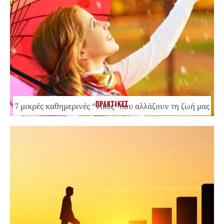
ΠΡΑΚΤΙΚΕΣ
7 μικρές καθημερινές “νίκες” που αλλάζουν τη ζωή μας