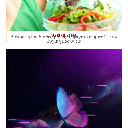
ΨΥΧΙΚΗ ΥΓΕΙΑ
Διατροφή και διάθεση: Πώς το φαγητό επηρεάζει την
ψυχική μας υγεία