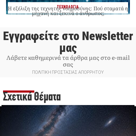
ΤΕΧΝΟΛΟΓΙΑ
Η εξέλιξη της τεχνητής νοημοσύνης: Πού σταματά η
μηχανή και ξεκινά ο άνθρωπος;
Εγγραφείτε στο Newsletter
μας
Λάβετε καθημερινά τα άρθρα μας στο e-mail
σας
ΠΟΛΙΤΙΚΗ ΠΡΟΣΤΑΣΙΑΣ ΑΠΟΡΡΗΤΟΥ
Σχετικά Θέματα