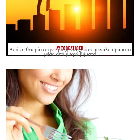
ΑΥΤΟΒΕΛΤΙΩΣΗ
Από τη θεωρία στην πράξη: Στοχεύστε μεγάλα οράματα
μέσα από μικρά βήματα