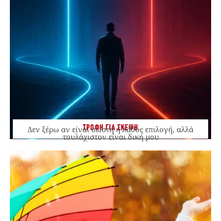
ΤΡΟΦΗ ΓΙΑ ΣΚΕΨΗ
Δεν ξέρω αν είναι σωστή ή λάθος επιλογή, αλλά
τουλάχιστον είναι δική μου