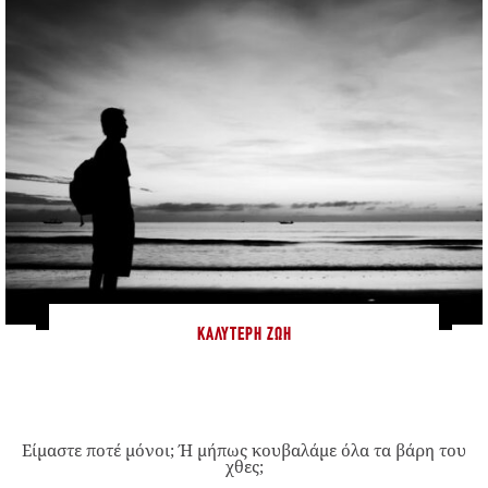
ΚΑΛΎΤΕΡΗ ΖΩΉ
Είμαστε ποτέ μόνοι; Ή μήπως κουβαλάμε όλα τα βάρη του
χθες;