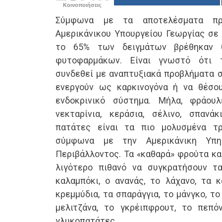
Κοινοποιήσεις
Σύμφωνα με τα αποτελέσματα πρ
Αμερικάνικου Υπουργείου Γεωργίας σε 
το 65% των δειγμάτων βρέθηκαν θ
φυτοφαρμάκων. Είναι γνωστό ότι 
συνδεθεί με αναπτυξιακά προβλήματα σ
ενεργούν ως καρκινογόνα ή να θέσου
ενδοκρινικό σύστημα. Μήλα, φράουλε
νεκταρίνια, κεράσια, σέλινο, σπανάκ
πατάτες είναι τα πιο μολυσμένα τ
σύμφωνα με την Αμερικάνικη Υπη
Περιβάλλοντος. Τα «καθαρά» φρούτα και
λιγότερο πιθανό να συγκρατήσουν τ
καλαμπόκι, ο ανανάς, το λάχανο, τα κ
κρεμμύδια, τα σπαράγγια, το μάνγκο, το 
μελιτζάνα, το γκρέιπφρουτ, το πεπόν
γλυκοπατάτες.