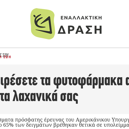
Σ ΣΟΥ
Ή ΖΩΉ
ιρέσετε τα φυτοφάρμακα α
τα λαχανικά σας
ματα πρόσφατης έρευνας του Αμερικάνικου Υπουργ
το 65% των δειγμάτων βρέθηκαν θετικά σε υπολείμμ