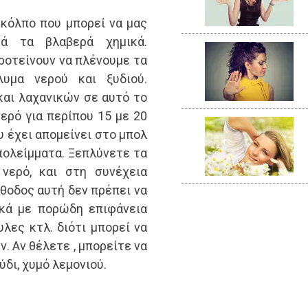
 κόλπο που μπορεί να μας
ά τα βλαβερά χημικά.
ροτείνουν να πλένουμε τα
υμα νερού και ξυδιού.
αι λαχανικών σε αυτό το
νερό για περίπου 15 με 20
υ έχει απομείνει στο μπολ
υπολείμματα. Ξεπλύνετε τα
νερό, και στη συνέχεια
έθοδος αυτή δεν πρέπει να
ικά με πορώδη επιφάνεια
υλες κτλ. διότι μπορεί να
. Αν θέλετε , μπορείτε να
δι, χυμό λεμονιού.