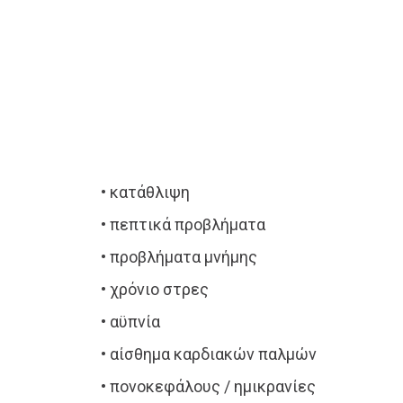
• κατάθλιψη
• πεπτικά προβλήματα
• προβλήματα μνήμης
• χρόνιο στρες
• αϋπνία
• αίσθημα καρδιακών παλμών
• πονοκεφάλους / ημικρανίες