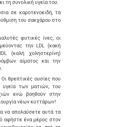
ι τη συνολική υγεία του.
ύσια σε καροτενοειδή, τα
 ρύθμιση του σακχάρου στο
ιαλυτές φυτικές ίνες, οι
μεύοντας την LDL (κακή
HDL (καλή χοληστερίνη)
όμβων αίματος και την
.
! Οι θρεπτικές ουσίες που
 υγεία των ματιών, του
χιών ενώ βοηθούν στην
ιουργία νέων κυττάρων!
ια να απολαύσετε αυτά τα
υτό αφήστε ένα μέρος στον