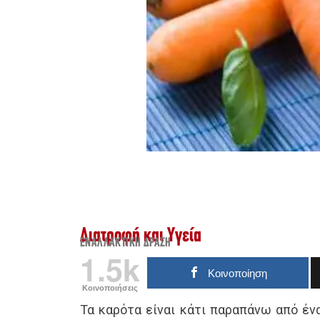
Διατροφή και Υγεία
ΕΝΑΛΛΑΚΤΙΚΉ ΔΡΆΣΗ
1.5k
Κοινοποίηση
Κοινοποιήσεις
Τα καρότα είναι κάτι παραπάνω από έν