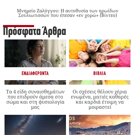
Μνημείο Ζαλόγγου: Η αυτοθυσία των ηρωίδων
Σουλιωτισσών που έπεσαν «εν χορώ» (Βίντεο)
Πρόσφατα Άρθρα
ΕΝΔΙΑΦΈΡΟΝΤΑ
ΒΙΒΛΊΑ
Τα 4 είδη συναισθημάτων
Οι σχέσεις θέλουν χέρια
που επιδρούν άμεσα στο
ενωμένα, ματιές καθαρές
σώμα και στη φυσιολογία
και καρδιά έτοιμη να
μας
μοιραστεί