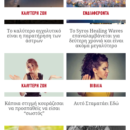
ΚΑΛΎΤΕΡΗ ΖΩΉ
ΕΝΔΙΑΦΈΡΟΝΤΑ
Το καλύτερο αγχολυτικό
Το Syros Healing Waves
είναι η παρατήρηση των
επαναλαμβάνεται για
άστρων
δεύτερη χρονιά και είναι
ακόμα μεγαλύτερο
ΚΑΛΎΤΕΡΗ ΖΩΉ
ΒΙΒΛΊΑ
Κάποια στιγμή κουράζεσαι
Αυτό Σταματάει Εδώ
να προσπαθείς να είσαι
“σωστός”