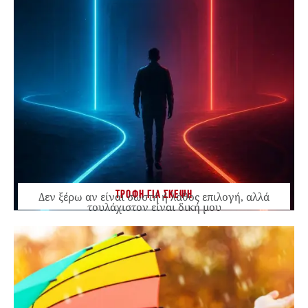
ΤΡΟΦΗ ΓΙΑ ΣΚΕΨΗ
Δεν ξέρω αν είναι σωστή ή λάθος επιλογή, αλλά
τουλάχιστον είναι δική μου