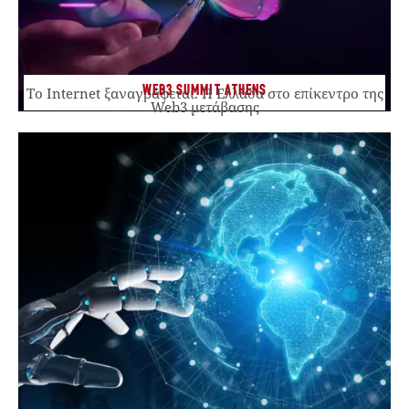
WEB3 SUMMIT ATHENS
Το Internet ξαναγράφεται. Η Ελλάδα στο επίκεντρο της
Web3 μετάβασης