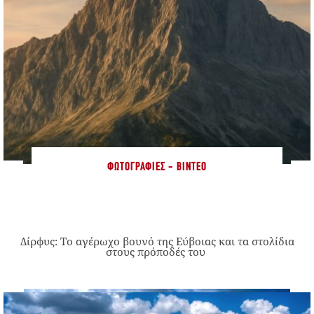
ΦΩΤΟΓΡΑΦΊΕΣ - ΒΊΝΤΕΟ
Δίρφυς: Το αγέρωχο βουνό της Εύβοιας και τα στολίδια
στους πρόποδές του