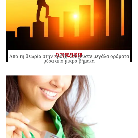
ΑΥΤΟΒΕΛΤΙΩΣΗ
Από τη θεωρία στην πράξη: Στοχεύστε μεγάλα οράματα
μέσα από μικρά βήματα