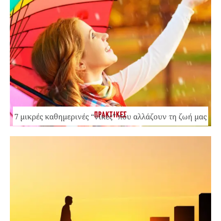
ΠΡΑΚΤΙΚΕΣ
7 μικρές καθημερινές “νίκες” που αλλάζουν τη ζωή μας