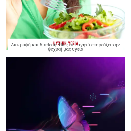
ΨΥΧΙΚΗ ΥΓΕΙΑ
Διατροφή και διάθεση: Πώς το φαγητό επηρεάζει την
ψυχική μας υγεία