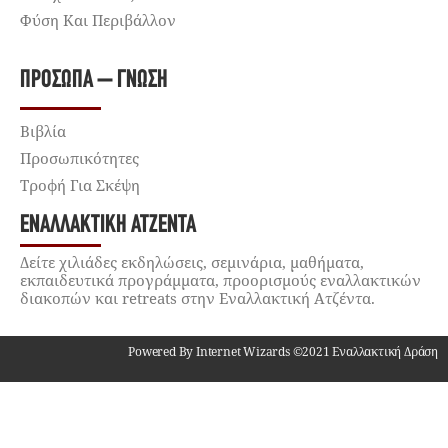
Φύση Και Περιβάλλον
ΠΡΌΣΩΠΑ – ΓΝΏΣΗ
Βιβλία
Προσωπικότητες
Τροφή Για Σκέψη
ΕΝΑΛΛΑΚΤΙΚΉ ΑΤΖΈΝΤΑ
Δείτε χιλιάδες εκδηλώσεις, σεμινάρια, μαθήματα,
εκπαιδευτικά προγράμματα, προορισμούς εναλλακτικών
διακοπών και retreats στην Εναλλακτική Ατζέντα.
Powered By Internet Wizards ©2021 Εναλλακτική Δράση