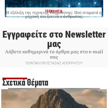
ΤΕΧΝΟΛΟΓΙΑ
Η εξέλιξη της τεχνητής νοημοσύνης: Πού σταματά η
μηχανή και ξεκινά ο άνθρωπος;
Εγγραφείτε στο Newsletter
μας
Λάβετε καθημερινά τα άρθρα μας στο e-mail
σας
ΠΟΛΙΤΙΚΗ ΠΡΟΣΤΑΣΙΑΣ ΑΠΟΡΡΗΤΟΥ
Σχετικά Θέματα