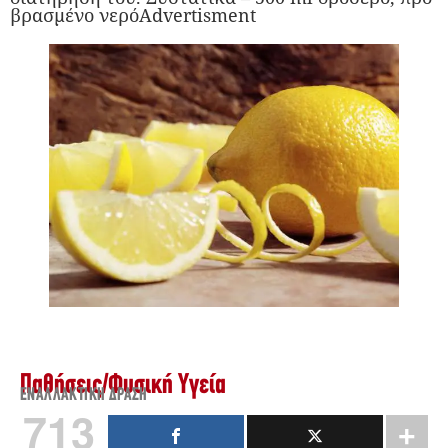
βρασμένο νερόAdvertisment
Παθήσεις
/
Φυσική Υγεία
ΕΝΑΛΛΑΚΤΙΚΉ ΔΡΆΣΗ
713