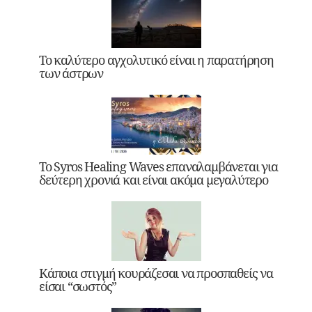
Το καλύτερο αγχολυτικό είναι η παρατήρηση
των άστρων
Το Syros Healing Waves επαναλαμβάνεται για
δεύτερη χρονιά και είναι ακόμα μεγαλύτερο
Κάποια στιγμή κουράζεσαι να προσπαθείς να
είσαι “σωστός”