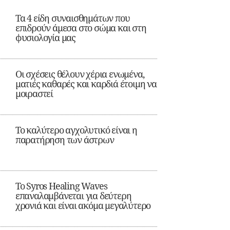
Τα 4 είδη συναισθημάτων που
επιδρούν άμεσα στο σώμα και στη
φυσιολογία μας
Οι σχέσεις θέλουν χέρια ενωμένα,
ματιές καθαρές και καρδιά έτοιμη να
μοιραστεί
Το καλύτερο αγχολυτικό είναι η
παρατήρηση των άστρων
Το Syros Healing Waves
επαναλαμβάνεται για δεύτερη
χρονιά και είναι ακόμα μεγαλύτερο