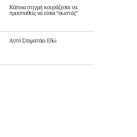
Κάποια στιγμή κουράζεσαι να
προσπαθείς να είσαι “σωστός”
Αυτό Σταματάει Εδώ