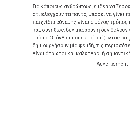
Για κάποιους ανθρώπους, η ιδέα να ζήσο
ότι ελέγχουν τα πάντα, μπορεί να γίνει 
παιχνίδια δύναμης είναι ο μόνος τρόπος
και, συνήθως, δεν μπορούν ή δεν θέλουν
τρόπο. Oι άνθρωποι αυτοί παίζοντας παι
δημιουργήσουν μία ψευδή, τις περισσότε
είναι άτρωτοι και καλύτεροι ή σημαντικ
Advertisment