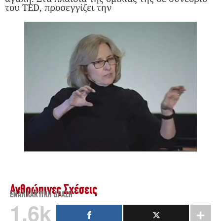
του TED, προσεγγίζει την
Ανθρώπινες Σχέσεις
ΕΝΑΛΛΑΚΤΙΚΉ ΔΡΆΣΗ
1.6k