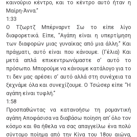
καινούριο κέντρο, και το κέντρο αυτό ήταν η
Μαίρη-Άννα.”
1:33
Ο Τζωρτζ Μπέρναρντ Σω το είπε λίγο
διαφορετικά. Είπε, “Αγάπη είναι η υπερτίμηση
των διαφορών μιας γυναίκας από μια άλλη.” Και
πράγματι, αυτό είναι που κάνουμε. (Γέλια) Και
μετά απλά επικεντρωνόμαστε σ’ αυτό το
πρόσωπο. Μπορούμε να κάνουμε κατάλογο για το
τι δεν μας αρέσει σ’ αυτό αλλά στη συνέχεια τα
ξεχνάμε όλα και συνεχίζουμε. Ο Τσώσερ είπε “Η
αγάπη είναι τυφλή.”
1:58
Προσπαθώντας να κατανοήσω τη ρομαντική
αγάπη Αποφάσισα να διαβάσω ποίηση απ’ όλο τον
κόσμο και θα ήθελα να σας απαγγείλω ένα πολύ
σύντομο ποίημα από την Κίνα του 18ου αιώνα,