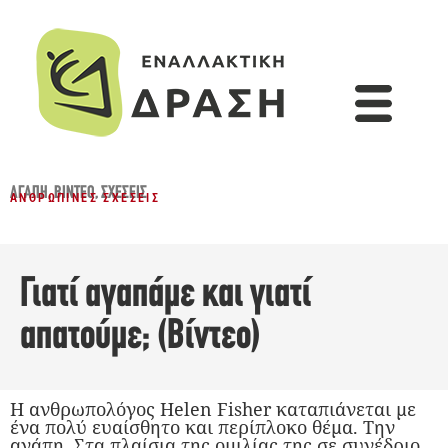
ΑΓΆΠΗ
,
ΒΊΝΤΕΟ
,
ΣΧΈΣΕΙΣ
ΑΝΘΡΏΠΙΝΕΣ ΣΧΈΣΕΙΣ
Γιατί αγαπάμε και γιατί
απατούμε; (Βίντεο)
Η ανθρωπολόγος Helen Fisher καταπιάνεται με
ένα πολύ ευαίσθητο και περίπλοκο θέμα. Την
αγάπη. Στα πλαίσια της ομιλίας της σε συνέδριο