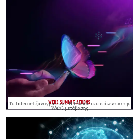
WEB3 SUMMIT ATHENS
Το Internet ξαναγράφεται. Η Ελλάδα στο επίκεντρο της
Web3 μετάβασης