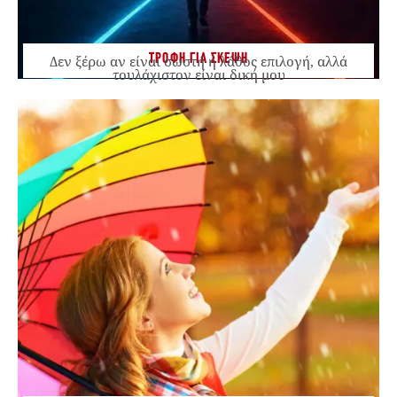
ΤΡΟΦΗ ΓΙΑ ΣΚΕΨΗ
Δεν ξέρω αν είναι σωστή ή λάθος επιλογή, αλλά
τουλάχιστον είναι δική μου