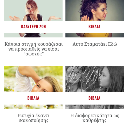
ΚΑΛΎΤΕΡΗ ΖΩΉ
ΒΙΒΛΊΑ
Κάποια στιγμή κουράζεσαι
Αυτό Σταματάει Εδώ
να προσπαθείς να είσαι
“σωστός”
ΒΙΒΛΊΑ
ΒΙΒΛΊΑ
Ευτυχία έναντι
Η διαφορετικότητα ως
ικανοποίησης
καθρέφτης