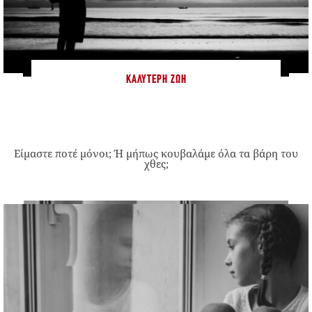
ΚΑΛΎΤΕΡΗ ΖΩΉ
Είμαστε ποτέ μόνοι; Ή μήπως κουβαλάμε όλα τα βάρη του
χθες;