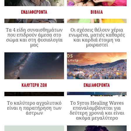
ΕΝΔΙΑΦΈΡΟΝΤΑ
ΒΙΒΛΊΑ
Τα 4 είδη συναισθημάτων
Οι σχέσεις θέλουν χέρια
που επιδρούν άμεσα στο
ενωμένα, ματιές καθαρές
σώμα και στη φυσιολογία
και καρδιά έτοιμη να
μας
μοιραστεί
ΚΑΛΎΤΕΡΗ ΖΩΉ
ΕΝΔΙΑΦΈΡΟΝΤΑ
Το καλύτερο αγχολυτικό
Το Syros Healing Waves
είναι η παρατήρηση των
επαναλαμβάνεται για
άστρων
δεύτερη χρονιά και είναι
ακόμα μεγαλύτερο