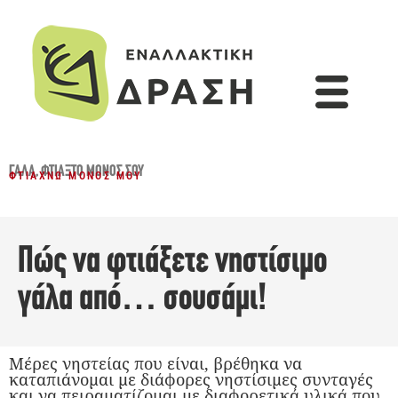
ΓΆΛΑ
,
ΦΤΙΆΞΤΟ ΜΌΝΟΣ ΣΟΥ
ΦΤΙΆΧΝΩ ΜΌΝΟΣ ΜΟΥ
Πώς να φτιάξετε νηστίσιμο
γάλα από… σουσάμι!
Μέρες νηστείας που είναι, βρέθηκα να
καταπιάνομαι με διάφορες νηστίσιμες συνταγές
και να πειραματίζομαι με διαφορετικά υλικά που