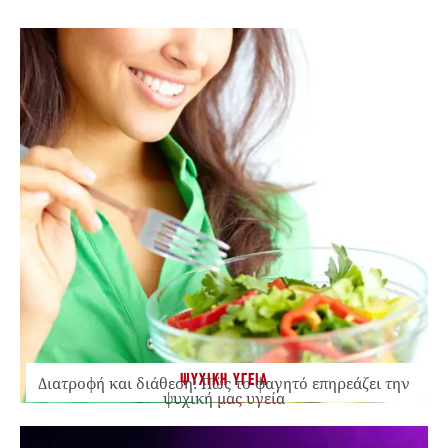
ΨΥΧΙΚΗ ΥΓΕΙΑ
Διατροφή και διάθεση: Πώς το φαγητό επηρεάζει την
ψυχική μας υγεία