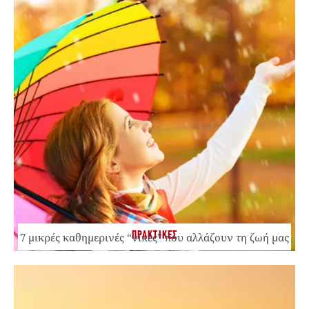
ΠΡΑΚΤΙΚΕΣ
7 μικρές καθημερινές “νίκες” που αλλάζουν τη ζωή μας