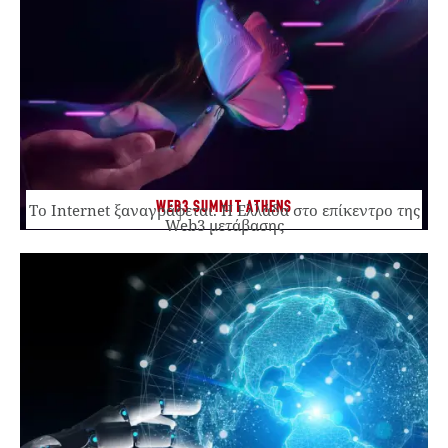
WEB3 SUMMIT ATHENS
Το Internet ξαναγράφεται. Η Ελλάδα στο επίκεντρο της
Web3 μετάβασης