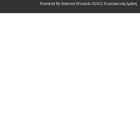
Powered By Internet Wizards ©2021 Εναλλακτική Δράση