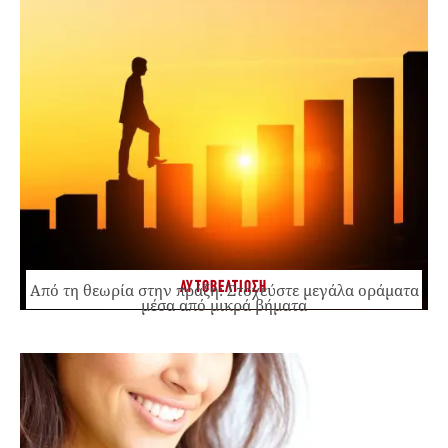
ΑΥΤΟΒΕΛΤΙΩΣΗ
Από τη θεωρία στην πράξη: Στοχεύστε μεγάλα οράματα
μέσα από μικρά βήματα