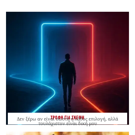
ΤΡΟΦΗ ΓΙΑ ΣΚΕΨΗ
Δεν ξέρω αν είναι σωστή ή λάθος επιλογή, αλλά
τουλάχιστον είναι δική μου