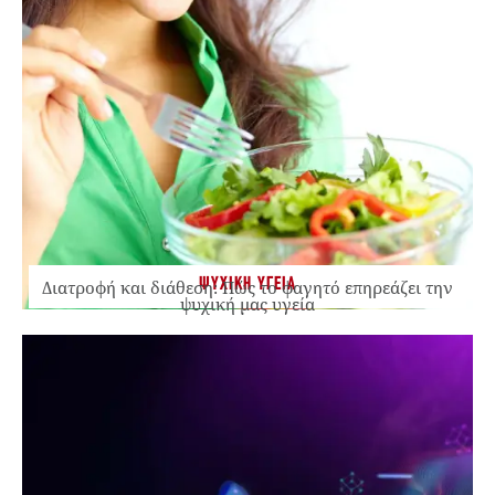
ΨΥΧΙΚΗ ΥΓΕΙΑ
Διατροφή και διάθεση: Πώς το φαγητό επηρεάζει την
ψυχική μας υγεία