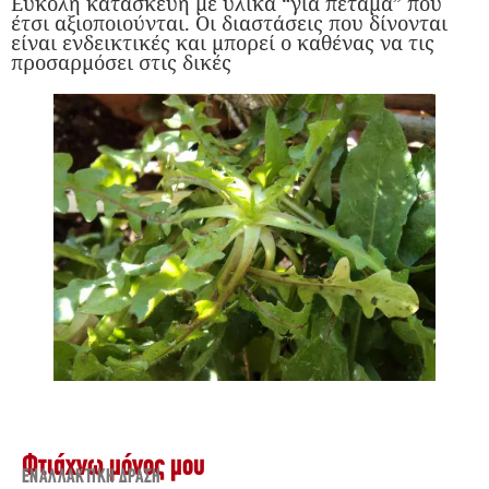
Εύκολη κατασκευή με υλικά “για πέταμα” που
έτσι αξιοποιούνται. Οι διαστάσεις που δίνονται
είναι ενδεικτικές και μπορεί ο καθένας να τις
προσαρμόσει στις δικές
Φτιάχνω μόνος μου
ΕΝΑΛΛΑΚΤΙΚΉ ΔΡΆΣΗ