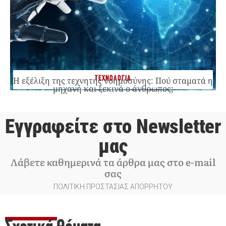
ΤΕΧΝΟΛΟΓΙΑ
Η εξέλιξη της τεχνητής νοημοσύνης: Πού σταματά η
μηχανή και ξεκινά ο άνθρωπος;
Εγγραφείτε στο Newsletter
μας
Λάβετε καθημερινά τα άρθρα μας στο e-mail
σας
ΠΟΛΙΤΙΚΗ ΠΡΟΣΤΑΣΙΑΣ ΑΠΟΡΡΗΤΟΥ