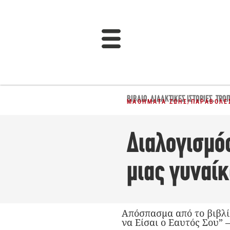
ΒΙΒΛΊΟ
,
ΔΙΔΑΚΤΙΚΈΣ ΙΣΤΟΡΊΕΣ
,
ΤΡΌΠ
ΜΑΘΉΜΑΤΑ ΖΩΉΣ
/
ΠΑΡΑΒΟΛΈΣ
Διαλογισμός
μιας γυναίκ
Απόσπασμα από το βιβλί
να Είσαι ο Εαυτός Σου” 