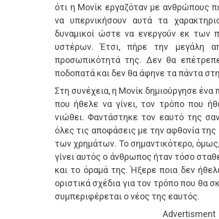
ότι η Μονίκ εργαζόταν με ανθρώπους π
να υπερνικήσουν αυτά τα χαρακτηρισ
δυναμικοί ώστε να ενεργούν εκ των 
υστέρων. Έτσι, πήρε την μεγάλη α
προσωπικότητά της. Δεν θα επέτρεπ
ποδοπατά και δεν θα άφηνε τα πάντα στη
Στη συνέχεια, η Μονίκ δημιούργησε ένα
που ήθελε να γίνει, τον τρόπο που ήθ
νιώθει. Φαντάστηκε τον εαυτό της σαν
όλες τις αποφάσεις με την αφθονία της 
των χρημάτων. Το σημαντικότερο, όμως, 
γίνει αυτός ο άνθρωπος ήταν τόσο σταθ
και το όραμά της. Ήξερε ποια δεν ήθελε
οριστικά σχέδια για τον τρόπο που θα σκ
συμπεριφέρεται ο νέος της εαυτός.
Advertisment