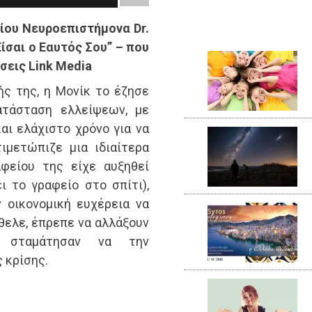
ίου Νευροεπιστήμονα Dr.
Είσαι ο Εαυτός Σου” – που
σεις Link Media
ς της, η Μονίκ το έζησε
ατάσταση ελλείψεων, με
αι ελάχιστο χρόνο για να
ιμετώπιζε μια ιδιαίτερα
αφείου της είχε αυξηθεί
 το γραφείο στο σπίτι),
 οικονομική ευχέρεια να
ήθελε, έπρεπε να αλλάξουν
ι σταμάτησαν να την
ς κρίσης.