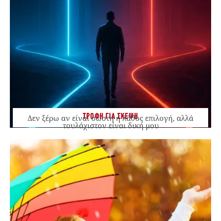
ΤΡΟΦΗ ΓΙΑ ΣΚΕΨΗ
Δεν ξέρω αν είναι σωστή ή λάθος επιλογή, αλλά
τουλάχιστον είναι δική μου