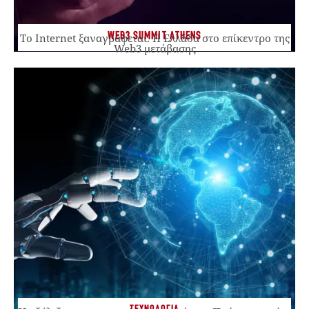
WEB3 SUMMIT ATHENS
Το Internet ξαναγράφεται. Η Ελλάδα στο επίκεντρο της
Web3 μετάβασης