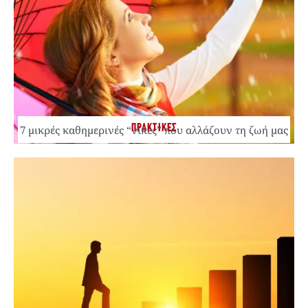
ΠΡΑΚΤΙΚΕΣ
7 μικρές καθημερινές “νίκες” που αλλάζουν τη ζωή μας