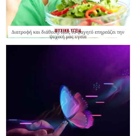
ΨΥΧΙΚΗ ΥΓΕΙΑ
Διατροφή και διάθεση: Πώς το φαγητό επηρεάζει την
ψυχική μας υγεία