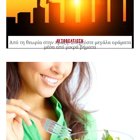
ΑΥΤΟΒΕΛΤΙΩΣΗ
Από τη θεωρία στην πράξη: Στοχεύστε μεγάλα οράματα
μέσα από μικρά βήματα