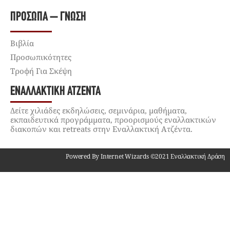
ΠΡΌΣΩΠΑ – ΓΝΏΣΗ
Βιβλία
Προσωπικότητες
Τροφή Για Σκέψη
ΕΝΑΛΛΑΚΤΙΚΉ ΑΤΖΈΝΤΑ
Δείτε χιλιάδες εκδηλώσεις, σεμινάρια, μαθήματα,
εκπαιδευτικά προγράμματα, προορισμούς εναλλακτικών
διακοπών και retreats στην Εναλλακτική Ατζέντα.
Powered By Internet Wizards ©2021 Εναλλακτική Δράση