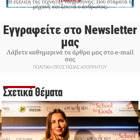
ΤΕΧΝΟΛΟΓΙΑ
Η εξέλιξη της τεχνητής νοημοσύνης: Πού σταματά η
μηχανή και ξεκινά ο άνθρωπος;
Εγγραφείτε στο Newsletter
μας
Λάβετε καθημερινά τα άρθρα μας στο e-mail
σας
ΠΟΛΙΤΙΚΗ ΠΡΟΣΤΑΣΙΑΣ ΑΠΟΡΡΗΤΟΥ
Σχετικά Θέματα