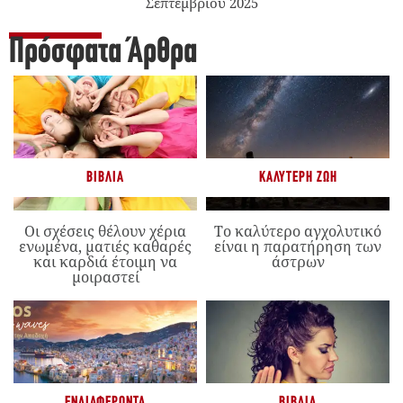
Σεπτεμβρίου 2025
Πρόσφατα Άρθρα
ΒΙΒΛΊΑ
ΚΑΛΎΤΕΡΗ ΖΩΉ
Οι σχέσεις θέλουν χέρια
Το καλύτερο αγχολυτικό
ενωμένα, ματιές καθαρές
είναι η παρατήρηση των
και καρδιά έτοιμη να
άστρων
μοιραστεί
ΕΝΔΙΑΦΈΡΟΝΤΑ
ΒΙΒΛΊΑ