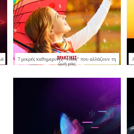
ΠΡΑΚΤΙΚΕΣ
λά
7 μικρές καθημερινές “νίκες” που αλλάζουν τη
ζωή μας