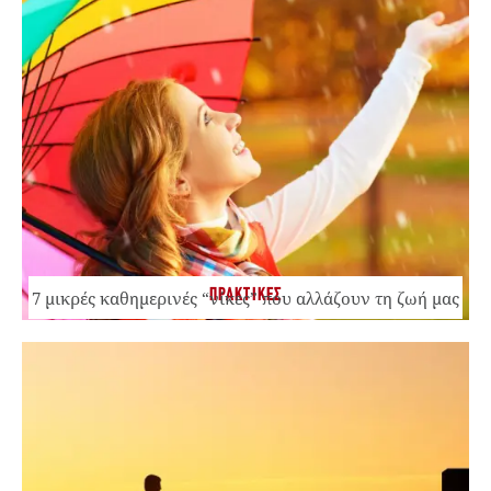
ΠΡΑΚΤΙΚΕΣ
7 μικρές καθημερινές “νίκες” που αλλάζουν τη ζωή μας