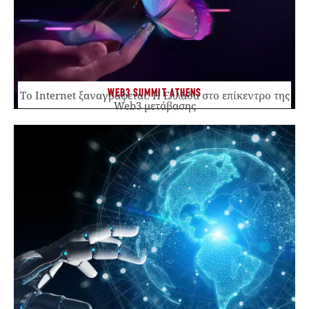
WEB3 SUMMIT ATHENS
Το Internet ξαναγράφεται. Η Ελλάδα στο επίκεντρο της
Web3 μετάβασης