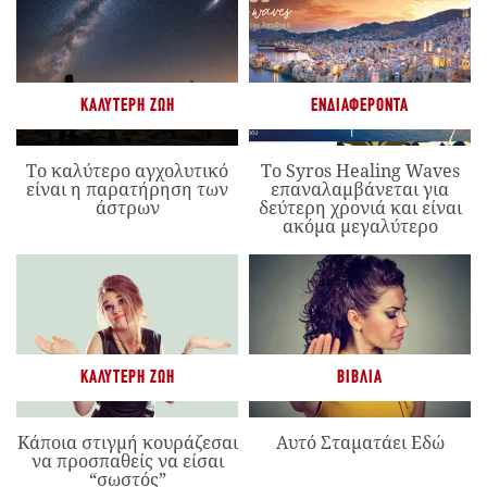
ΚΑΛΎΤΕΡΗ ΖΩΉ
ΕΝΔΙΑΦΈΡΟΝΤΑ
Το καλύτερο αγχολυτικό
Το Syros Healing Waves
είναι η παρατήρηση των
επαναλαμβάνεται για
άστρων
δεύτερη χρονιά και είναι
ακόμα μεγαλύτερο
ΚΑΛΎΤΕΡΗ ΖΩΉ
ΒΙΒΛΊΑ
Κάποια στιγμή κουράζεσαι
Αυτό Σταματάει Εδώ
να προσπαθείς να είσαι
“σωστός”