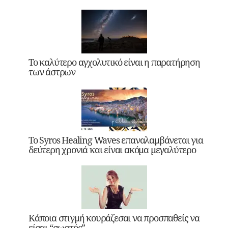
Το καλύτερο αγχολυτικό είναι η παρατήρηση
των άστρων
Το Syros Healing Waves επαναλαμβάνεται για
δεύτερη χρονιά και είναι ακόμα μεγαλύτερο
Κάποια στιγμή κουράζεσαι να προσπαθείς να
είσαι “σωστός”