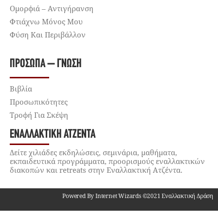
Ομορφιά – Αντιγήρανση
Φτιάχνω Μόνος Μου
Φύση Και Περιβάλλον
ΠΡΌΣΩΠΑ – ΓΝΏΣΗ
Βιβλία
Προσωπικότητες
Τροφή Για Σκέψη
ΕΝΑΛΛΑΚΤΙΚΉ ΑΤΖΈΝΤΑ
Δείτε χιλιάδες εκδηλώσεις, σεμινάρια, μαθήματα,
εκπαιδευτικά προγράμματα, προορισμούς εναλλακτικών
διακοπών και retreats στην Εναλλακτική Ατζέντα.
Powered By Internet Wizards ©2021 Εναλλακτική Δράση