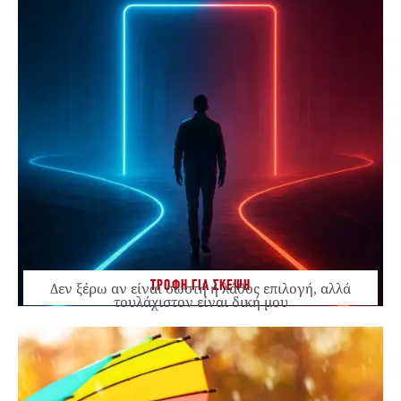
ΤΡΟΦΗ ΓΙΑ ΣΚΕΨΗ
Δεν ξέρω αν είναι σωστή ή λάθος επιλογή, αλλά
τουλάχιστον είναι δική μου