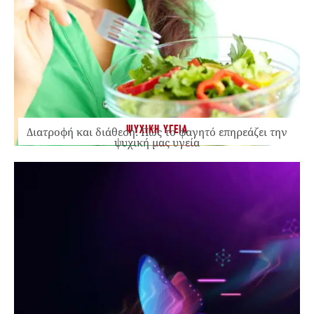
ΨΥΧΙΚΗ ΥΓΕΙΑ
Διατροφή και διάθεση: Πώς το φαγητό επηρεάζει την
ψυχική μας υγεία