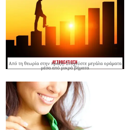
ΑΥΤΟΒΕΛΤΙΩΣΗ
Από τη θεωρία στην πράξη: Στοχεύστε μεγάλα οράματα
μέσα από μικρά βήματα