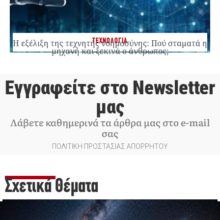
ΤΕΧΝΟΛΟΓΙΑ
Η εξέλιξη της τεχνητής νοημοσύνης: Πού σταματά η
μηχανή και ξεκινά ο άνθρωπος;
Εγγραφείτε στο Newsletter
μας
Λάβετε καθημερινά τα άρθρα μας στο e-mail
σας
ΠΟΛΙΤΙΚΗ ΠΡΟΣΤΑΣΙΑΣ ΑΠΟΡΡΗΤΟΥ
Σχετικά Θέματα