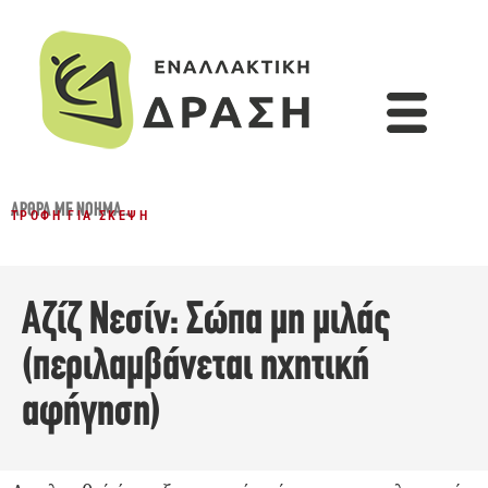
ΆΡΘΡΑ ΜΕ ΝΌΗΜΑ...
ΤΡΟΦΉ ΓΙΑ ΣΚΈΨΗ
Αζίζ Νεσίν: Σώπα μη μιλάς
(περιλαμβάνεται ηχητική
αφήγηση)