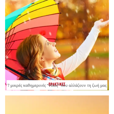
ΠΡΑΚΤΙΚΕΣ
7 μικρές καθημερινές “νίκες” που αλλάζουν τη ζωή μας