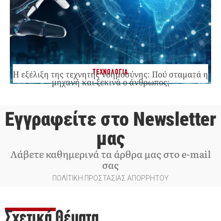
ΤΕΧΝΟΛΟΓΙΑ
Η εξέλιξη της τεχνητής νοημοσύνης: Πού σταματά η
μηχανή και ξεκινά ο άνθρωπος;
Εγγραφείτε στο Newsletter
μας
Λάβετε καθημερινά τα άρθρα μας στο e-mail
σας
ΠΟΛΙΤΙΚΗ ΠΡΟΣΤΑΣΙΑΣ ΑΠΟΡΡΗΤΟΥ
Σχετικά Θέματα