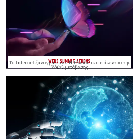
WEB3 SUMMIT ATHENS
Το Internet ξαναγράφεται. Η Ελλάδα στο επίκεντρο της
Web3 μετάβασης