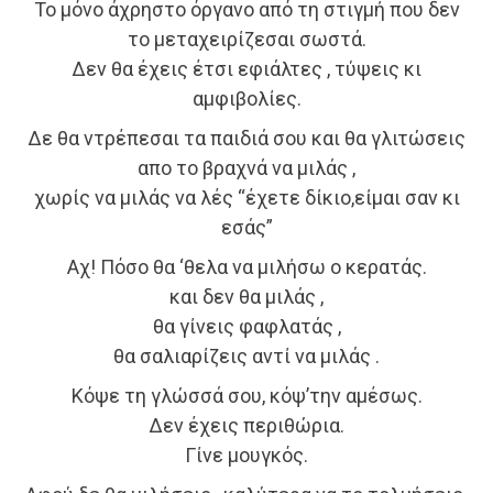
Το μόνο άχρηστο όργανο από τη στιγμή που δεν
το μεταχειρίζεσαι σωστά.
Δεν θα έχεις έτσι εφιάλτες , τύψεις κι
αμφιβολίες.
Δε θα ντρέπεσαι τα παιδιά σου και θα γλιτώσεις
απο το βραχνά να μιλάς ,
χωρίς να μιλάς να λές “έχετε δίκιο,είμαι σαν κι
εσάς”
Αχ! Πόσο θα ‘θελα να μιλήσω ο κερατάς.
και δεν θα μιλάς ,
θα γίνεις φαφλατάς ,
θα σαλιαρίζεις αντί να μιλάς .
Κόψε τη γλώσσά σου, κόψ’την αμέσως.
Δεν έχεις περιθώρια.
Γίνε μουγκός.