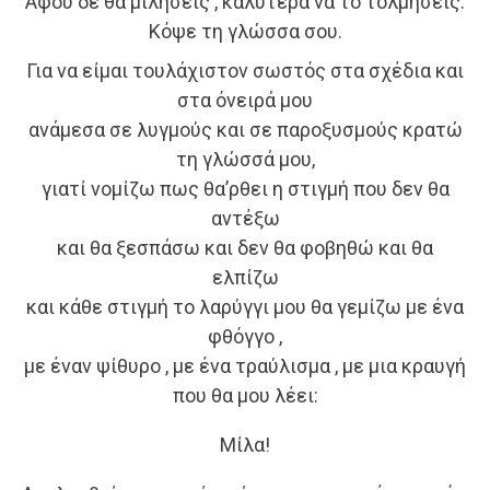
Αφού δε θα μιλήσεις , καλύτερα να το τολμήσεις.
Κόψε τη γλώσσα σου.
Για να είμαι τουλάχιστον σωστός στα σχέδια και
στα όνειρά μου
ανάμεσα σε λυγμούς και σε παροξυσμούς κρατώ
τη γλώσσά μου,
γιατί νομίζω πως θα’ρθει η στιγμή που δεν θα
αντέξω
και θα ξεσπάσω και δεν θα φοβηθώ και θα
ελπίζω
και κάθε στιγμή το λαρύγγι μου θα γεμίζω με ένα
φθόγγο ,
με έναν ψίθυρο , με ένα τραύλισμα , με μια κραυγή
που θα μου λέει:
Μίλα!