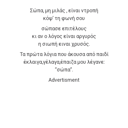
Σώπα, μη μιλάς , είναι ντροπή
κόψ’ τη φωνή σου
σώπασε επιτέλους
κι αν ο λόγος είναι αργυρός
η σιωπή ειναι χρυσός.
Τα πρώτα λόγια που άκουσα από παιδί
έκλαιγα,γέλαγα,έπαιζα μου λέγανε:
“σώπα”.
Advertisment