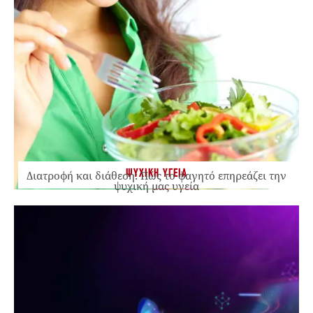
ΨΥΧΙΚΗ ΥΓΕΙΑ
Διατροφή και διάθεση: Πώς το φαγητό επηρεάζει την
ψυχική μας υγεία