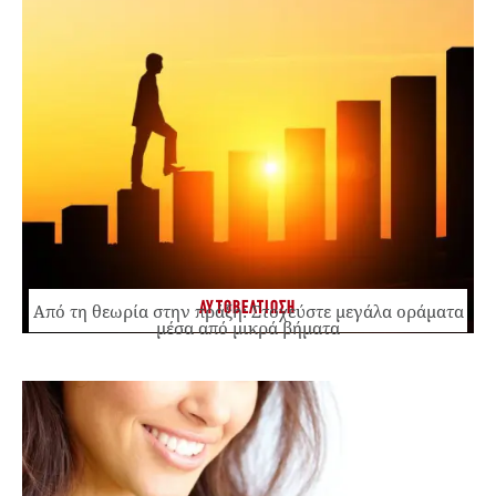
ΑΥΤΟΒΕΛΤΙΩΣΗ
Από τη θεωρία στην πράξη: Στοχεύστε μεγάλα οράματα
μέσα από μικρά βήματα