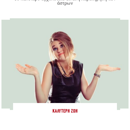
άστρων
ΚΑΛΎΤΕΡΗ ΖΩΉ