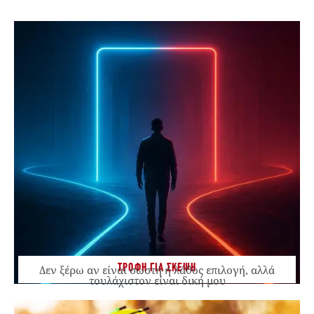
ΤΡΟΦΗ ΓΙΑ ΣΚΕΨΗ
Δεν ξέρω αν είναι σωστή ή λάθος επιλογή, αλλά
τουλάχιστον είναι δική μου