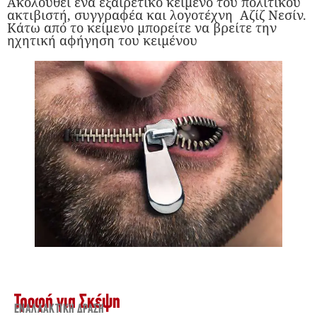
Ακολουθεί ένα εξαιρετικό κείμενο του πολιτικού
ακτιβιστή, συγγραφέα και λογοτέχνη Αζίζ Νεσίν.
Κάτω από το κείμενο μπορείτε να βρείτε την
ηχητική αφήγηση του κειμένου
Τροφή για Σκέψη
ΕΝΑΛΛΑΚΤΙΚΉ ΔΡΆΣΗ