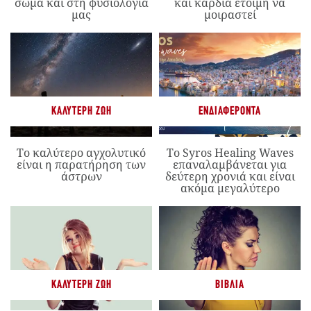
σώμα και στη φυσιολογία
και καρδιά έτοιμη να
μας
μοιραστεί
ΚΑΛΎΤΕΡΗ ΖΩΉ
ΕΝΔΙΑΦΈΡΟΝΤΑ
Το καλύτερο αγχολυτικό
Το Syros Healing Waves
είναι η παρατήρηση των
επαναλαμβάνεται για
άστρων
δεύτερη χρονιά και είναι
ακόμα μεγαλύτερο
ΚΑΛΎΤΕΡΗ ΖΩΉ
ΒΙΒΛΊΑ