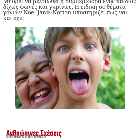
Μπορεί να βελτιωθεί η συμπεριφορά ενός παιδιού
δίχως φωνές και γκρίνιες; Η ειδική σε θέματα
γονιών Noël Janis-Norton υποστηρίζει πως ναι –
και έχει
Ανθρώπινες Σχέσεις
ΕΝΑΛΛΑΚΤΙΚΉ ΔΡΆΣΗ