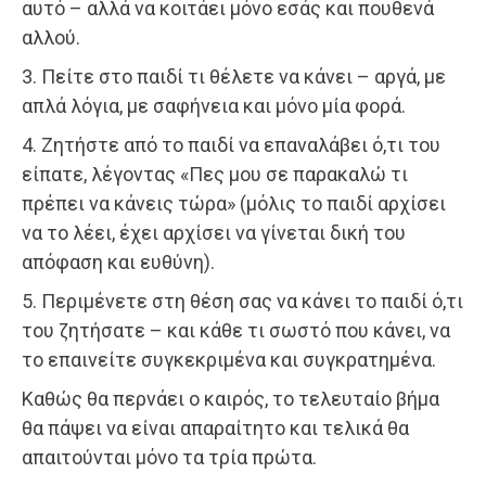
αυτό – αλλά να κοιτάει μόνο εσάς και πουθενά
αλλού.
3. Πείτε στο παιδί τι θέλετε να κάνει – αργά, με
απλά λόγια, με σαφήνεια και μόνο μία φορά.
4. Ζητήστε από το παιδί να επαναλάβει ό,τι του
είπατε, λέγοντας «Πες μου σε παρακαλώ τι
πρέπει να κάνεις τώρα» (μόλις το παιδί αρχίσει
να το λέει, έχει αρχίσει να γίνεται δική του
απόφαση και ευθύνη).
5. Περιμένετε στη θέση σας να κάνει το παιδί ό,τι
του ζητήσατε – και κάθε τι σωστό που κάνει, να
το επαινείτε συγκεκριμένα και συγκρατημένα.
Καθώς θα περνάει ο καιρός, το τελευταίο βήμα
θα πάψει να είναι απαραίτητο και τελικά θα
απαιτούνται μόνο τα τρία πρώτα.