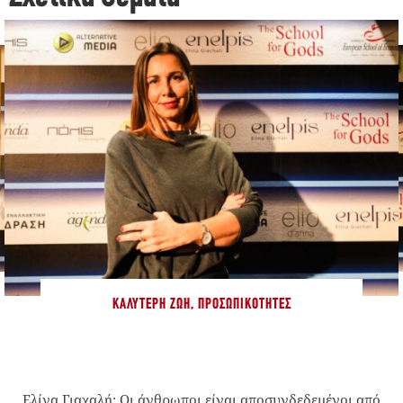
ΚΑΛΎΤΕΡΗ ΖΩΉ
,
ΠΡΟΣΩΠΙΚΌΤΗΤΕΣ
Ελίνα Γιαχαλή: Οι άνθρωποι είναι αποσυνδεδεμένοι από