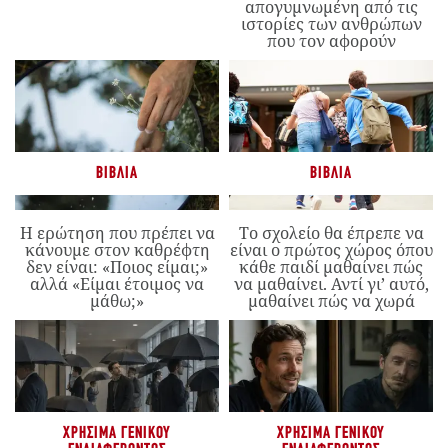
απογυμνωμένη από τις
ιστορίες των ανθρώπων
που τον αφορούν
ΒΙΒΛΊΑ
ΒΙΒΛΊΑ
Η ερώτηση που πρέπει να
Το σχολείο θα έπρεπε να
κάνουμε στον καθρέφτη
είναι ο πρώτος χώρος όπου
δεν είναι: «Ποιος είμαι;»
κάθε παιδί μαθαίνει πώς
αλλά «Είμαι έτοιμος να
να μαθαίνει. Αντί γι’ αυτό,
μάθω;»
μαθαίνει πώς να χωρά
ΧΡΉΣΙΜΑ ΓΕΝΙΚΟΎ
ΧΡΉΣΙΜΑ ΓΕΝΙΚΟΎ