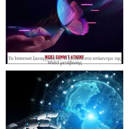
WEB3 SUMMIT ATHENS
Το Internet ξαναγράφεται. Η Ελλάδα στο επίκεντρο της
Web3 μετάβασης