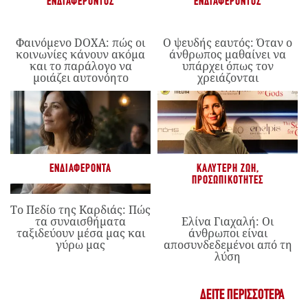
ΕΝΔΙΑΦΈΡΟΝΤΟΣ
ΕΝΔΙΑΦΈΡΟΝΤΟΣ
Φαινόμενο DOXA: πώς οι
Ο ψευδής εαυτός: Όταν ο
κοινωνίες κάνουν ακόμα
άνθρωπος μαθαίνει να
και το παράλογο να
υπάρχει όπως τον
μοιάζει αυτονόητο
χρειάζονται
ΕΝΔΙΑΦΈΡΟΝΤΑ
ΚΑΛΎΤΕΡΗ ΖΩΉ
,
ΠΡΟΣΩΠΙΚΌΤΗΤΕΣ
Το Πεδίο της Καρδιάς: Πώς
τα συναισθήματα
Ελίνα Γιαχαλή: Οι
ταξιδεύουν μέσα μας και
άνθρωποι είναι
γύρω μας
αποσυνδεδεμένοι από τη
λύση
ΔΕΊΤΕ ΠΕΡΙΣΣΌΤΕΡΑ