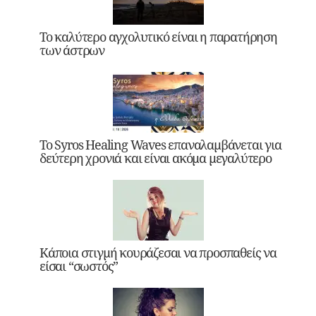
Το καλύτερο αγχολυτικό είναι η παρατήρηση
των άστρων
Το Syros Healing Waves επαναλαμβάνεται για
δεύτερη χρονιά και είναι ακόμα μεγαλύτερο
Κάποια στιγμή κουράζεσαι να προσπαθείς να
είσαι “σωστός”