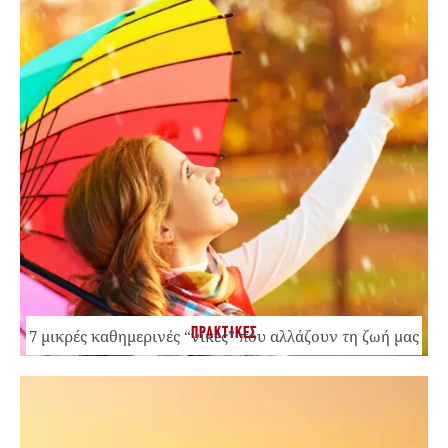
ΠΡΑΚΤΙΚΕΣ
7 μικρές καθημερινές “νίκες” που αλλάζουν τη ζωή μας