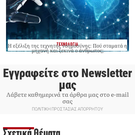
ΤΕΧΝΟΛΟΓΙΑ
Η εξέλιξη της τεχνητής νοημοσύνης: Πού σταματά η
μηχανή και ξεκινά ο άνθρωπος;
Εγγραφείτε στο Newsletter
μας
Λάβετε καθημερινά τα άρθρα μας στο e-mail
σας
ΠΟΛΙΤΙΚΗ ΠΡΟΣΤΑΣΙΑΣ ΑΠΟΡΡΗΤΟΥ
Σχετικά Θέματα