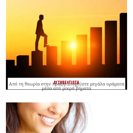
ΑΥΤΟΒΕΛΤΙΩΣΗ
Από τη θεωρία στην πράξη: Στοχεύστε μεγάλα οράματα
μέσα από μικρά βήματα