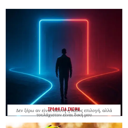
ΤΡΟΦΗ ΓΙΑ ΣΚΕΨΗ
Δεν ξέρω αν είναι σωστή ή λάθος επιλογή, αλλά
τουλάχιστον είναι δική μου