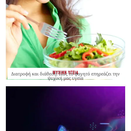
ΨΥΧΙΚΗ ΥΓΕΙΑ
Διατροφή και διάθεση: Πώς το φαγητό επηρεάζει την
ψυχική μας υγεία