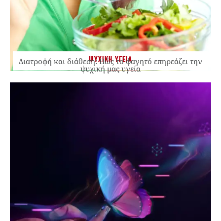
ΨΥΧΙΚΗ ΥΓΕΙΑ
Διατροφή και διάθεση: Πώς το φαγητό επηρεάζει την
ψυχική μας υγεία