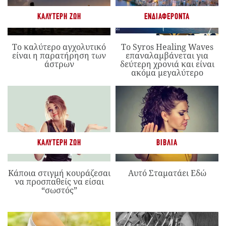
ΚΑΛΎΤΕΡΗ ΖΩΉ
ΕΝΔΙΑΦΈΡΟΝΤΑ
Το καλύτερο αγχολυτικό
Το Syros Healing Waves
είναι η παρατήρηση των
επαναλαμβάνεται για
άστρων
δεύτερη χρονιά και είναι
ακόμα μεγαλύτερο
ΚΑΛΎΤΕΡΗ ΖΩΉ
ΒΙΒΛΊΑ
Κάποια στιγμή κουράζεσαι
Αυτό Σταματάει Εδώ
να προσπαθείς να είσαι
“σωστός”