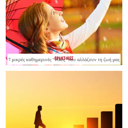
ΠΡΑΚΤΙΚΕΣ
7 μικρές καθημερινές “νίκες” που αλλάζουν τη ζωή μας