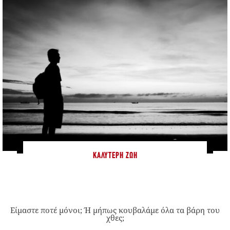
ΚΑΛΎΤΕΡΗ ΖΩΉ
Είμαστε ποτέ μόνοι; Ή μήπως κουβαλάμε όλα τα βάρη του
χθες;