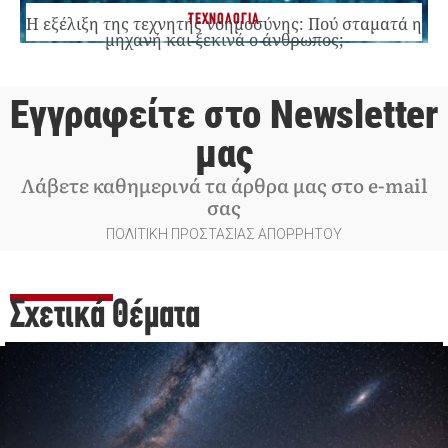
ΤΕΧΝΟΛΟΓΙΑ
Η εξέλιξη της τεχνητής νοημοσύνης: Πού σταματά η
μηχανή και ξεκινά ο άνθρωπος;
Εγγραφείτε στο Newsletter
μας
Λάβετε καθημερινά τα άρθρα μας στο e-mail
σας
ΠΟΛΙΤΙΚΗ ΠΡΟΣΤΑΣΙΑΣ ΑΠΟΡΡΗΤΟΥ
Σχετικά Θέματα