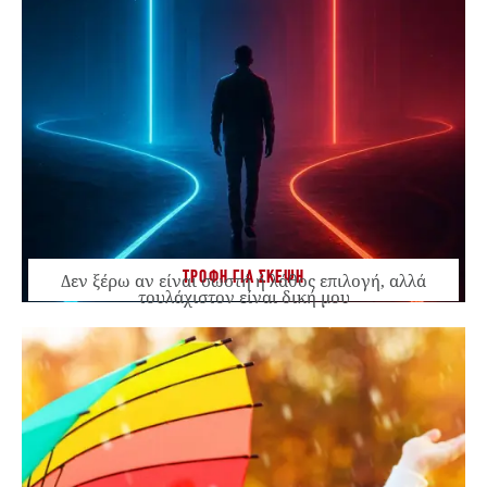
ΤΡΟΦΗ ΓΙΑ ΣΚΕΨΗ
Δεν ξέρω αν είναι σωστή ή λάθος επιλογή, αλλά
τουλάχιστον είναι δική μου