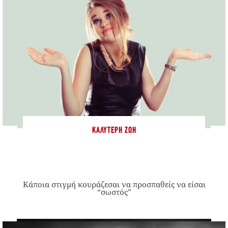
ΚΑΛΎΤΕΡΗ ΖΩΉ
Κάποια στιγμή κουράζεσαι να προσπαθείς να είσαι
“σωστός”