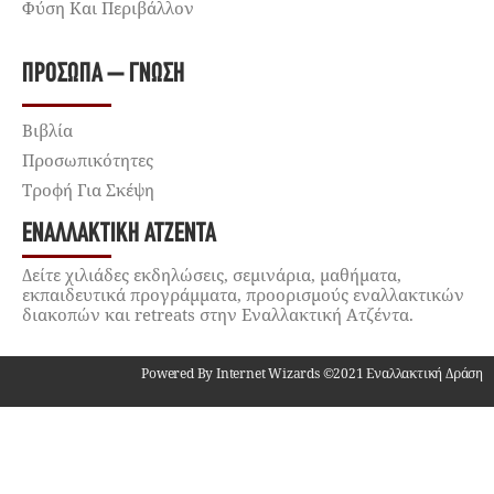
Φύση Και Περιβάλλον
ΠΡΌΣΩΠΑ – ΓΝΏΣΗ
Βιβλία
Προσωπικότητες
Τροφή Για Σκέψη
ΕΝΑΛΛΑΚΤΙΚΉ ΑΤΖΈΝΤΑ
Δείτε χιλιάδες εκδηλώσεις, σεμινάρια, μαθήματα,
εκπαιδευτικά προγράμματα, προορισμούς εναλλακτικών
διακοπών και retreats στην Εναλλακτική Ατζέντα.
Powered By Internet Wizards ©2021 Εναλλακτική Δράση