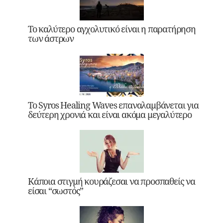
Το καλύτερο αγχολυτικό είναι η παρατήρηση
των άστρων
Το Syros Healing Waves επαναλαμβάνεται για
δεύτερη χρονιά και είναι ακόμα μεγαλύτερο
Κάποια στιγμή κουράζεσαι να προσπαθείς να
είσαι “σωστός”