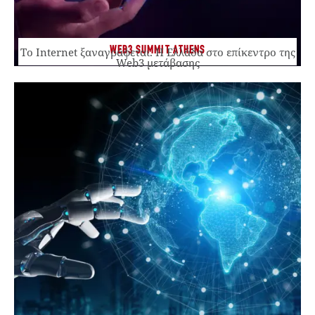
WEB3 SUMMIT ATHENS
Το Internet ξαναγράφεται. Η Ελλάδα στο επίκεντρο της
Web3 μετάβασης