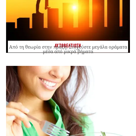
ΑΥΤΟΒΕΛΤΙΩΣΗ
Από τη θεωρία στην πράξη: Στοχεύστε μεγάλα οράματα
μέσα από μικρά βήματα