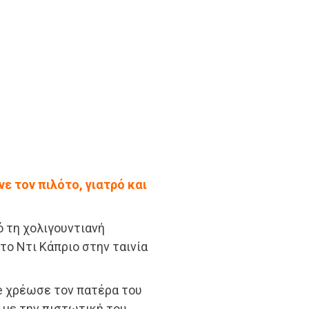
νε τον πιλότο, γιατρό και
ό τη χολιγουντιανή
ο Ντι Κάπριο στην ταινία
le χρέωσε τον πατέρα του
η με την πιστωτική του