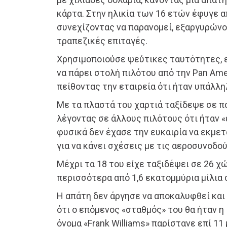
κάρτα. Στην ηλικία των 16 ετών έφυγε απ
συνεχίζοντας να παρανομεί, εξαργυρών
τραπεζικές επιταγές.
Χρησιμοποιούσε ψεύτικες ταυτότητες, 
να πάρει στολή πιλότου από την Pan Amer
πείθοντας την εταιρεία ότι ήταν υπάλλη
Με τα πλαστά του χαρτιά ταξίδεψε σε π
λέγοντας σε άλλους πιλότους ότι ήταν 
φυσικά δεν έχασε την ευκαιρία να εκμετ
για να κάνει σχέσεις με τις αεροσυνοδού
Μέχρι τα 18 του είχε ταξιδέψει σε 26 χ
περισσότερα από 1,6 εκατομμύρια μίλια 
Η απάτη δεν άργησε να αποκαλυφθεί και 
ότι ο επόμενος «σταθμός» του θα ήταν η 
όνομα «Frank Williams» παρίστανε επί 11