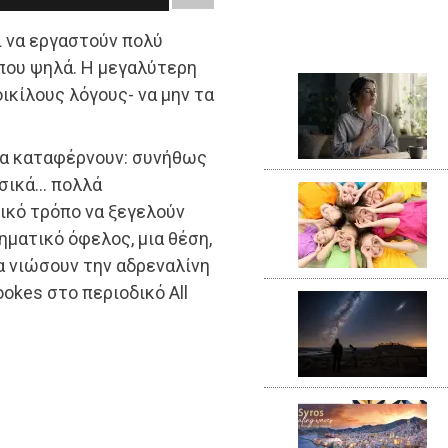
 να εργαστούν πολύ
που ψηλά. Η μεγαλύτερη
ικίλους λόγους- να μην τα
τα καταφέρνουν: συνήθως
υσικά… πολλά
δικό τρόπο να ξεγελούν
ηματικό όφελος, μια θέση,
να νιώσουν την αδρεναλίνη
ookes στο περιοδικό All