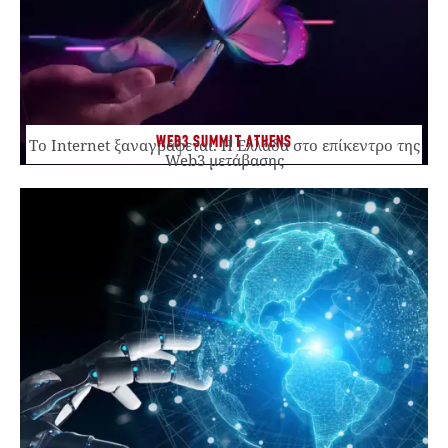
WEB3 SUMMIT ATHENS
Το Internet ξαναγράφεται. Η Ελλάδα στο επίκεντρο της
Web3 μετάβασης