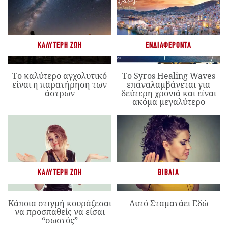
ΚΑΛΎΤΕΡΗ ΖΩΉ
ΕΝΔΙΑΦΈΡΟΝΤΑ
Το καλύτερο αγχολυτικό
Το Syros Healing Waves
είναι η παρατήρηση των
επαναλαμβάνεται για
άστρων
δεύτερη χρονιά και είναι
ακόμα μεγαλύτερο
ΚΑΛΎΤΕΡΗ ΖΩΉ
ΒΙΒΛΊΑ
Κάποια στιγμή κουράζεσαι
Αυτό Σταματάει Εδώ
να προσπαθείς να είσαι
“σωστός”