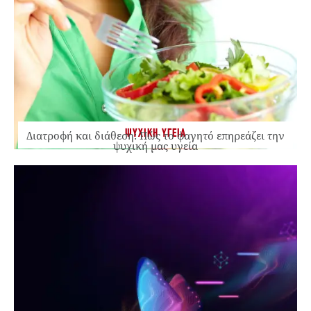
ΨΥΧΙΚΗ ΥΓΕΙΑ
Διατροφή και διάθεση: Πώς το φαγητό επηρεάζει την
ψυχική μας υγεία