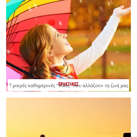
ΠΡΑΚΤΙΚΕΣ
7 μικρές καθημερινές “νίκες” που αλλάζουν τη ζωή μας