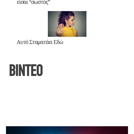
είσαι “σωστός”
Αυτό Σταματάει Εδώ
ΒΙΝΤΕΟ