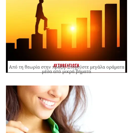
ΑΥΤΟΒΕΛΤΙΩΣΗ
Από τη θεωρία στην πράξη: Στοχεύστε μεγάλα οράματα
μέσα από μικρά βήματα