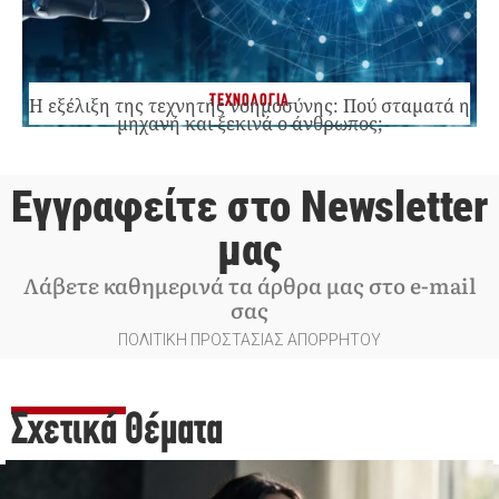
ΤΕΧΝΟΛΟΓΙΑ
Η εξέλιξη της τεχνητής νοημοσύνης: Πού σταματά η
μηχανή και ξεκινά ο άνθρωπος;
Εγγραφείτε στο Newsletter
μας
Λάβετε καθημερινά τα άρθρα μας στο e-mail
σας
ΠΟΛΙΤΙΚΗ ΠΡΟΣΤΑΣΙΑΣ ΑΠΟΡΡΗΤΟΥ
Σχετικά Θέματα