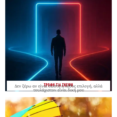
ΤΡΟΦΗ ΓΙΑ ΣΚΕΨΗ
Δεν ξέρω αν είναι σωστή ή λάθος επιλογή, αλλά
τουλάχιστον είναι δική μου