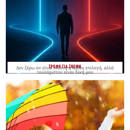
ΤΡΟΦΗ ΓΙΑ ΣΚΕΨΗ
Δεν ξέρω αν είναι σωστή ή λάθος επιλογή, αλλά
τουλάχιστον είναι δική μου