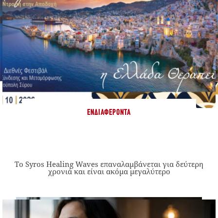
ΕΝΔΙΑΦΈΡΟΝΤΑ
Το Syros Healing Waves επαναλαμβάνεται για δεύτερη
χρονιά και είναι ακόμα μεγαλύτερο