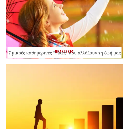
ΠΡΑΚΤΙΚΕΣ
7 μικρές καθημερινές “νίκες” που αλλάζουν τη ζωή μας