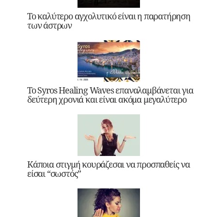
Το καλύτερο αγχολυτικό είναι η παρατήρηση
των άστρων
Το Syros Healing Waves επαναλαμβάνεται για
δεύτερη χρονιά και είναι ακόμα μεγαλύτερο
Κάποια στιγμή κουράζεσαι να προσπαθείς να
είσαι “σωστός”