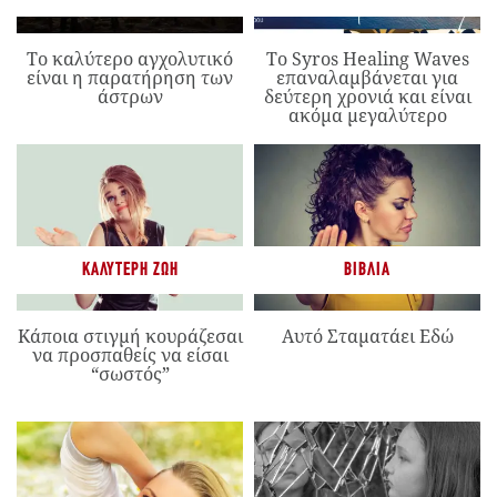
Το καλύτερο αγχολυτικό
Το Syros Healing Waves
είναι η παρατήρηση των
επαναλαμβάνεται για
άστρων
δεύτερη χρονιά και είναι
ακόμα μεγαλύτερο
ΚΑΛΎΤΕΡΗ ΖΩΉ
ΒΙΒΛΊΑ
Κάποια στιγμή κουράζεσαι
Αυτό Σταματάει Εδώ
να προσπαθείς να είσαι
“σωστός”