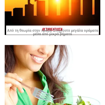
ΑΥΤΟΒΕΛΤΙΩΣΗ
Από τη θεωρία στην πράξη: Στοχεύστε μεγάλα οράματα
μέσα από μικρά βήματα