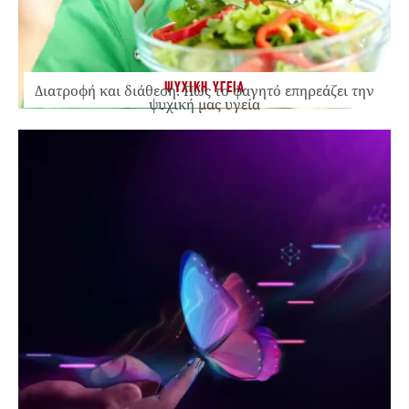
ΨΥΧΙΚΗ ΥΓΕΙΑ
Διατροφή και διάθεση: Πώς το φαγητό επηρεάζει την
ψυχική μας υγεία