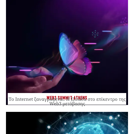
WEB3 SUMMIT ATHENS
Το Internet ξαναγράφεται. Η Ελλάδα στο επίκεντρο της
Web3 μετάβασης