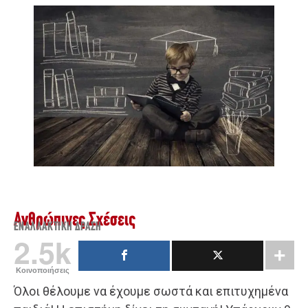
Ανθρώπινες Σχέσεις
ΕΝΑΛΛΑΚΤΙΚΉ ΔΡΆΣΗ
2.5k
Κοινοποιήσεις
Όλοι θέλουμε να έχουμε σωστά και επιτυχημένα