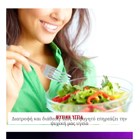
ΨΥΧΙΚΗ ΥΓΕΙΑ
Διατροφή και διάθεση: Πώς το φαγητό επηρεάζει την
ψυχική μας υγεία