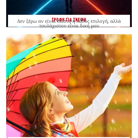
ΤΡΟΦΗ ΓΙΑ ΣΚΕΨΗ
Δεν ξέρω αν είναι σωστή ή λάθος επιλογή, αλλά
τουλάχιστον είναι δική μου