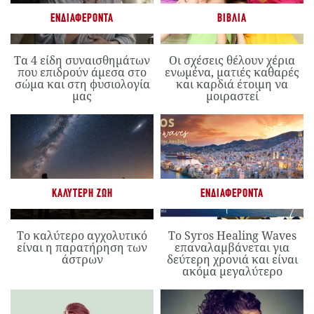
ΕΝΔΙΑΦΈΡΟΝΤΑ
ΒΙΒΛΊΑ
Τα 4 είδη συναισθημάτων
Οι σχέσεις θέλουν χέρια
που επιδρούν άμεσα στο
ενωμένα, ματιές καθαρές
σώμα και στη φυσιολογία
και καρδιά έτοιμη να
μας
μοιραστεί
ΚΑΛΎΤΕΡΗ ΖΩΉ
ΕΝΔΙΑΦΈΡΟΝΤΑ
Το καλύτερο αγχολυτικό
Το Syros Healing Waves
είναι η παρατήρηση των
επαναλαμβάνεται για
άστρων
δεύτερη χρονιά και είναι
ακόμα μεγαλύτερο