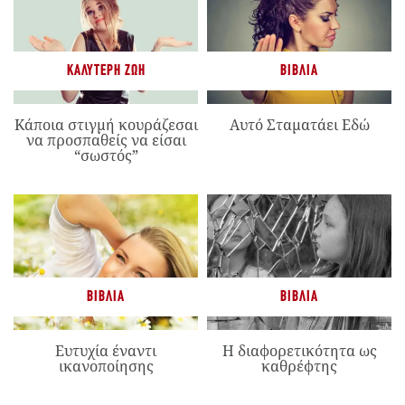
ΚΑΛΎΤΕΡΗ ΖΩΉ
ΒΙΒΛΊΑ
Κάποια στιγμή κουράζεσαι
Αυτό Σταματάει Εδώ
να προσπαθείς να είσαι
“σωστός”
ΒΙΒΛΊΑ
ΒΙΒΛΊΑ
Ευτυχία έναντι
Η διαφορετικότητα ως
ικανοποίησης
καθρέφτης