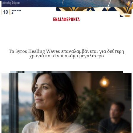
ΕΝΔΙΑΦΈΡΟΝΤΑ
Το Syros Healing Waves επαναλαμβάνεται για δεύτερη
χρονιά και είναι ακόμα μεγαλύτερο