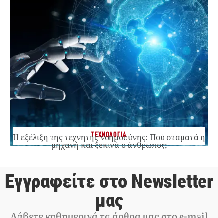
ΤΕΧΝΟΛΟΓΙΑ
Η εξέλιξη της τεχνητής νοημοσύνης: Πού σταματά η
μηχανή και ξεκινά ο άνθρωπος;
Εγγραφείτε στο Newsletter
μας
Λάβετε καθημερινά τα άρθρα μας στο e-mail