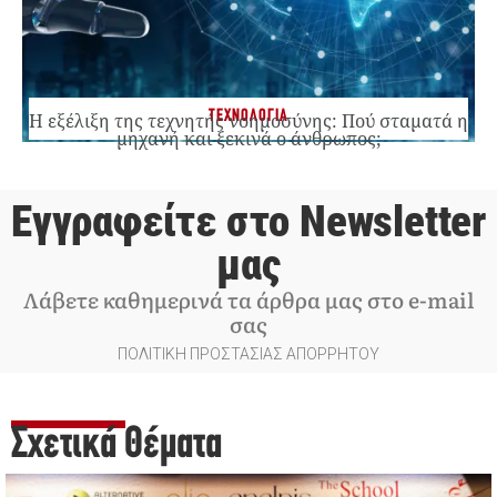
ΤΕΧΝΟΛΟΓΙΑ
Η εξέλιξη της τεχνητής νοημοσύνης: Πού σταματά η
μηχανή και ξεκινά ο άνθρωπος;
Εγγραφείτε στο Newsletter
μας
Λάβετε καθημερινά τα άρθρα μας στο e-mail
σας
ΠΟΛΙΤΙΚΗ ΠΡΟΣΤΑΣΙΑΣ ΑΠΟΡΡΗΤΟΥ
Σχετικά Θέματα