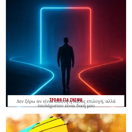
ΤΡΟΦΗ ΓΙΑ ΣΚΕΨΗ
Δεν ξέρω αν είναι σωστή ή λάθος επιλογή, αλλά
τουλάχιστον είναι δική μου