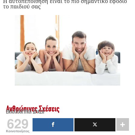
Η αυτοπεποίθηση είναι το πιο σημαντικό εφόδιο
το παιδιού σας
Ανθρώπινες Σχέσεις
ΕΝΑΛΛΑΚΤΙΚΉ ΔΡΆΣΗ
629
Κοινοποιήσεις