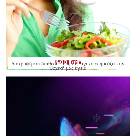
ΨΥΧΙΚΗ ΥΓΕΙΑ
Διατροφή και διάθεση: Πώς το φαγητό επηρεάζει την
ψυχική μας υγεία