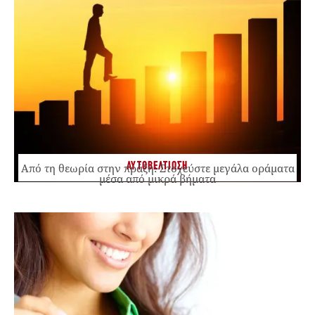
ΑΥΤΟΒΕΛΤΙΩΣΗ
Από τη θεωρία στην πράξη: Στοχεύστε μεγάλα οράματα
μέσα από μικρά βήματα