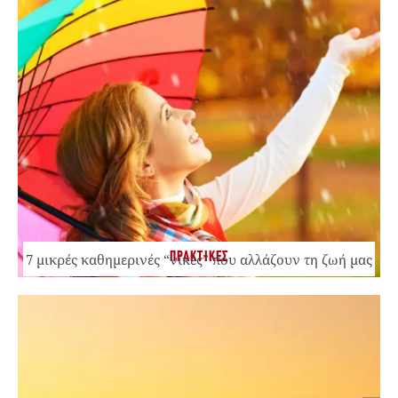
ΠΡΑΚΤΙΚΕΣ
7 μικρές καθημερινές “νίκες” που αλλάζουν τη ζωή μας