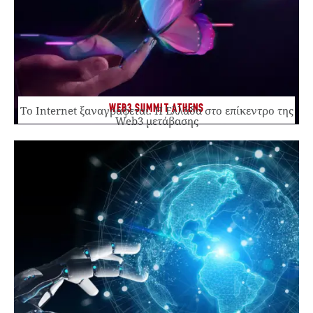
WEB3 SUMMIT ATHENS
Το Internet ξαναγράφεται. Η Ελλάδα στο επίκεντρο της
Web3 μετάβασης