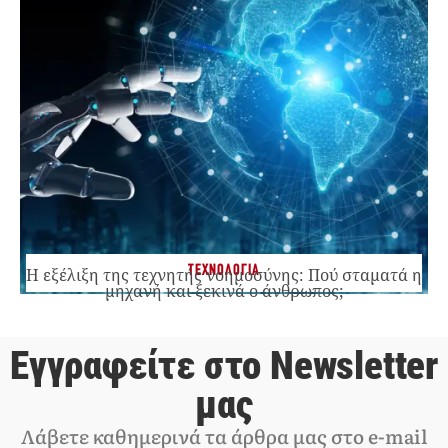
ΤΕΧΝΟΛΟΓΙΑ
Η εξέλιξη της τεχνητής νοημοσύνης: Πού σταματά η
μηχανή και ξεκινά ο άνθρωπος;
Εγγραφείτε στο Newsletter
μας
Λάβετε καθημερινά τα άρθρα μας στο e-mail