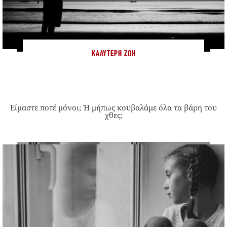
ΚΑΛΎΤΕΡΗ ΖΩΉ
Είμαστε ποτέ μόνοι; Ή μήπως κουβαλάμε όλα τα βάρη του
χθες;