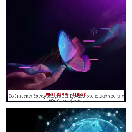
WEB3 SUMMIT ATHENS
Το Internet ξαναγράφεται. Η Ελλάδα στο επίκεντρο της
Web3 μετάβασης