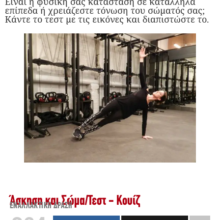
Είναι η φυσική σας κατάσταση σε κατάλληλα
επίπεδα ή χρειάζεστε τόνωση του σώματός σας;
Κάντε το τεστ με τις εικόνες και διαπιστώστε το.
Άσκηση και Σώμα
/
Τεστ - Κουίζ
ΕΝΑΛΛΑΚΤΙΚΉ ΔΡΆΣΗ