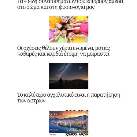
Τα 4 είδη συναισθημάτων που επιδρούν άμεσα
στο σώμα και στη φυσιολογία μας
Οι σχέσεις θέλουν χέρια ενωμένα, ματιές
καθαρές και καρδιά έτοιμη να μοιραστεί
Το καλύτερο αγχολυτικό είναι η παρατήρηση
των άστρων