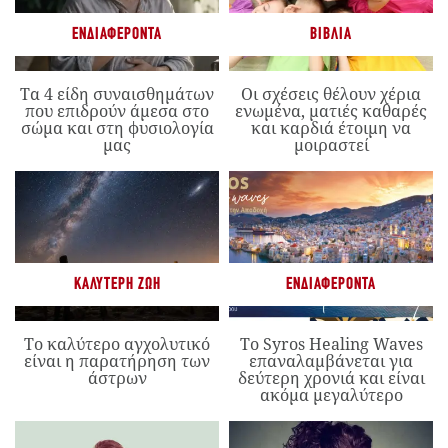
ΕΝΔΙΑΦΈΡΟΝΤΑ
ΒΙΒΛΊΑ
Τα 4 είδη συναισθημάτων
Οι σχέσεις θέλουν χέρια
που επιδρούν άμεσα στο
ενωμένα, ματιές καθαρές
σώμα και στη φυσιολογία
και καρδιά έτοιμη να
μας
μοιραστεί
ΚΑΛΎΤΕΡΗ ΖΩΉ
ΕΝΔΙΑΦΈΡΟΝΤΑ
Το καλύτερο αγχολυτικό
Το Syros Healing Waves
είναι η παρατήρηση των
επαναλαμβάνεται για
άστρων
δεύτερη χρονιά και είναι
ακόμα μεγαλύτερο