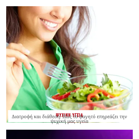
ΨΥΧΙΚΗ ΥΓΕΙΑ
Διατροφή και διάθεση: Πώς το φαγητό επηρεάζει την
ψυχική μας υγεία