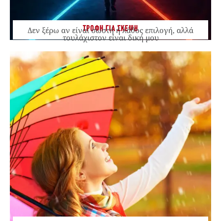
ΤΡΟΦΗ ΓΙΑ ΣΚΕΨΗ
Δεν ξέρω αν είναι σωστή ή λάθος επιλογή, αλλά
τουλάχιστον είναι δική μου