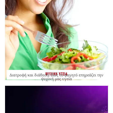
ΨΥΧΙΚΗ ΥΓΕΙΑ
Διατροφή και διάθεση: Πώς το φαγητό επηρεάζει την
ψυχική μας υγεία