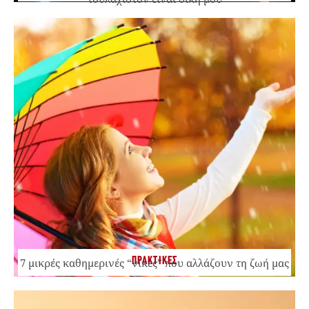
ΠΡΑΚΤΙΚΕΣ
7 μικρές καθημερινές “νίκες” που αλλάζουν τη ζωή μας