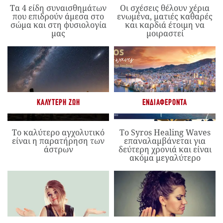
Τα 4 είδη συναισθημάτων
Οι σχέσεις θέλουν χέρια
που επιδρούν άμεσα στο
ενωμένα, ματιές καθαρές
σώμα και στη φυσιολογία
και καρδιά έτοιμη να
μας
μοιραστεί
ΚΑΛΎΤΕΡΗ ΖΩΉ
ΕΝΔΙΑΦΈΡΟΝΤΑ
Το καλύτερο αγχολυτικό
Το Syros Healing Waves
είναι η παρατήρηση των
επαναλαμβάνεται για
άστρων
δεύτερη χρονιά και είναι
ακόμα μεγαλύτερο