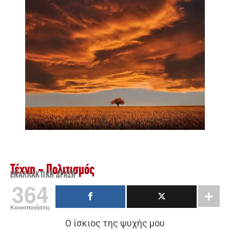
Τέχνη - Πολιτισμός
ΕΝΑΛΛΑΚΤΙΚΉ ΔΡΆΣΗ
364
Κοινοποιήσεις
Ο ίσκιος της ψυχής μου