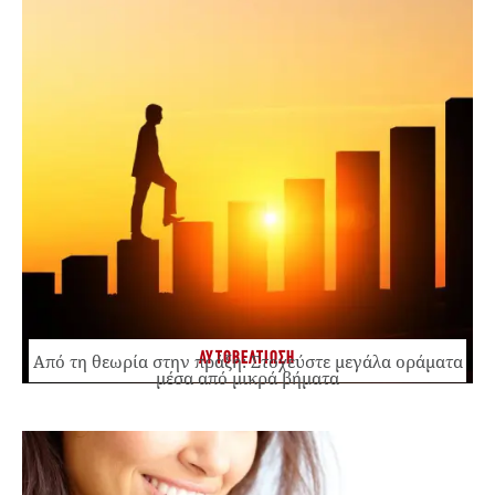
ΑΥΤΟΒΕΛΤΙΩΣΗ
Από τη θεωρία στην πράξη: Στοχεύστε μεγάλα οράματα
μέσα από μικρά βήματα