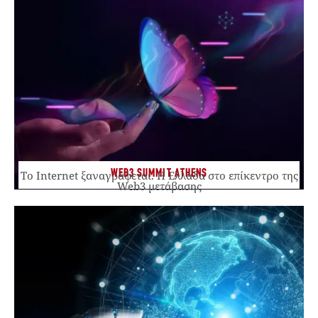
WEB3 SUMMIT ATHENS
Το Internet ξαναγράφεται. Η Ελλάδα στο επίκεντρο της
Web3 μετάβασης