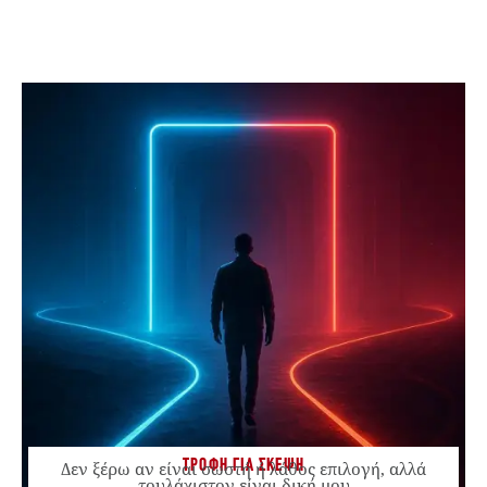
ΤΡΟΦΗ ΓΙΑ ΣΚΕΨΗ
Δεν ξέρω αν είναι σωστή ή λάθος επιλογή, αλλά
τουλάχιστον είναι δική μου