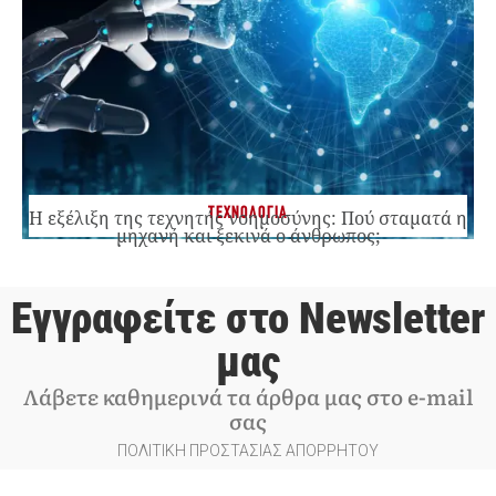
ΤΕΧΝΟΛΟΓΙΑ
Η εξέλιξη της τεχνητής νοημοσύνης: Πού σταματά η
μηχανή και ξεκινά ο άνθρωπος;
Εγγραφείτε στο Newsletter
μας
Λάβετε καθημερινά τα άρθρα μας στο e-mail
σας
ΠΟΛΙΤΙΚΗ ΠΡΟΣΤΑΣΙΑΣ ΑΠΟΡΡΗΤΟΥ