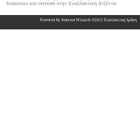
διακοπών και retreats στην Εναλλακτική Ατζέντα.
Powered By Internet Wizards ©2021 Εναλλακτική Δράση