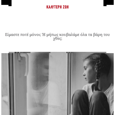
ΚΑΛΎΤΕΡΗ ΖΩΉ
Είμαστε ποτέ μόνοι; Ή μήπως κουβαλάμε όλα τα βάρη του
χθες;