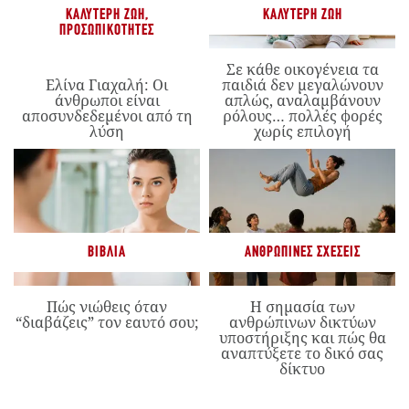
ΚΑΛΎΤΕΡΗ ΖΩΉ
,
ΚΑΛΎΤΕΡΗ ΖΩΉ
ΠΡΟΣΩΠΙΚΌΤΗΤΕΣ
Σε κάθε οικογένεια τα
Ελίνα Γιαχαλή: Οι
παιδιά δεν μεγαλώνουν
άνθρωποι είναι
απλώς, αναλαμβάνουν
αποσυνδεδεμένοι από τη
ρόλους… πολλές φορές
λύση
χωρίς επιλογή
ΒΙΒΛΊΑ
ΑΝΘΡΏΠΙΝΕΣ ΣΧΈΣΕΙΣ
Πώς νιώθεις όταν
Η σημασία των
“διαβάζεις” τον εαυτό σου;
ανθρώπινων δικτύων
υποστήριξης και πώς θα
αναπτύξετε το δικό σας
δίκτυο