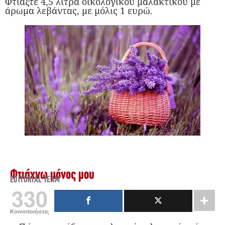
Φτιάξτε 4,5 λίτρα οικολογικού μαλακτικού με
άρωμα λεβάντας, με μόλις 1 ευρώ.
Φτιάχνω μόνος μου
EDITORIAL TEAM
330
Κοινοποιήσεις