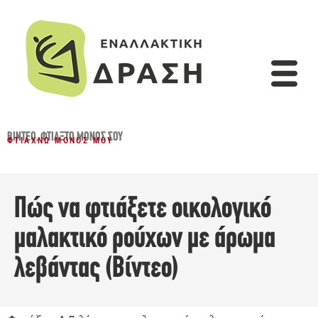
ΒΊΝΤΕΟ
,
ΦΤΙΆΞΤΟ ΜΌΝΟΣ ΣΟΥ
ΦΤΙΆΧΝΩ ΜΌΝΟΣ ΜΟΥ
Πώς να φτιάξετε οικολογικό
μαλακτικό ρούχων με άρωμα
λεβάντας (Βίντεο)