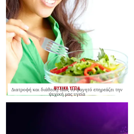
ΨΥΧΙΚΗ ΥΓΕΙΑ
Διατροφή και διάθεση: Πώς το φαγητό επηρεάζει την
ψυχική μας υγεία