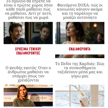
Το σχολείο θα έπρεπε να
είναι ο πρώτος χώρος όπου
Φαινόμενο DOXA: πώς οι
κάθε παιδί μαθαίνει πώς
κοινωνίες κάνουν ακόμα
να μαθαίνει. Αντί γι’ αυτό,
και το παράλογο να
μαθαίνει πώς να χωρά
μοιάζει αυτονόητο
ΧΡΉΣΙΜΑ ΓΕΝΙΚΟΎ
ΕΝΔΙΑΦΈΡΟΝΤΑ
ΕΝΔΙΑΦΈΡΟΝΤΟΣ
Το Πεδίο της Καρδιάς: Πώς
Ο ψευδής εαυτός: Όταν ο
τα συναισθήματα
άνθρωπος μαθαίνει να
ταξιδεύουν μέσα μας και
υπάρχει όπως τον
γύρω μας
χρειάζονται