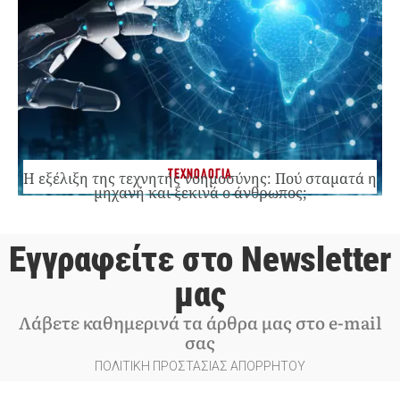
ΤΕΧΝΟΛΟΓΙΑ
Η εξέλιξη της τεχνητής νοημοσύνης: Πού σταματά η
μηχανή και ξεκινά ο άνθρωπος;
Εγγραφείτε στο Newsletter
μας
Λάβετε καθημερινά τα άρθρα μας στο e-mail
σας
ΠΟΛΙΤΙΚΗ ΠΡΟΣΤΑΣΙΑΣ ΑΠΟΡΡΗΤΟΥ