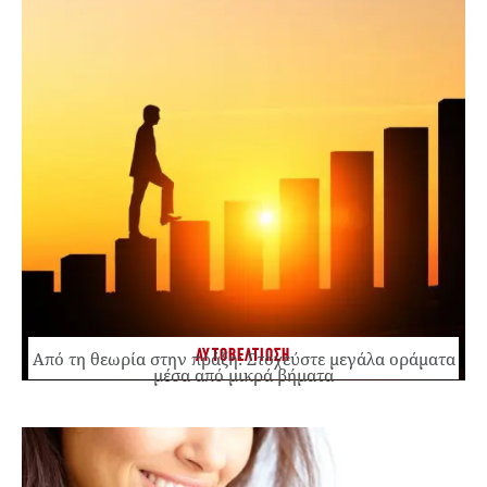
ΑΥΤΟΒΕΛΤΙΩΣΗ
Από τη θεωρία στην πράξη: Στοχεύστε μεγάλα οράματα
μέσα από μικρά βήματα