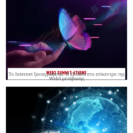
WEB3 SUMMIT ATHENS
Το Internet ξαναγράφεται. Η Ελλάδα στο επίκεντρο της
Web3 μετάβασης