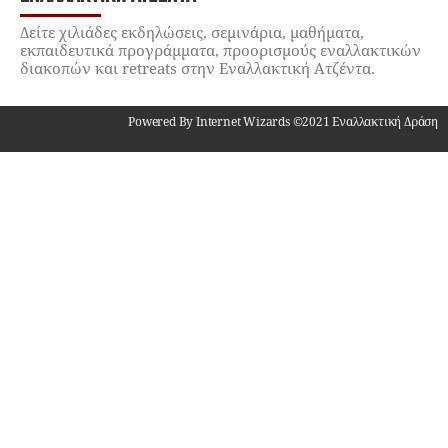
Δείτε χιλιάδες εκδηλώσεις, σεμινάρια, μαθήματα,
εκπαιδευτικά προγράμματα, προορισμούς εναλλακτικών
διακοπών και retreats στην Εναλλακτική Ατζέντα.
Powered By Internet Wizards ©2021 Εναλλακτική Δράση