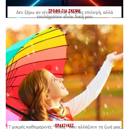
ΤΡΟΦΗ ΓΙΑ ΣΚΕΨΗ
Δεν ξέρω αν είναι σωστή ή λάθος επιλογή, αλλά
τουλάχιστον είναι δική μου
ΠΡΑΚΤΙΚΕΣ
7 μικρές καθημερινές “νίκες” που αλλάζουν τη ζωή μας