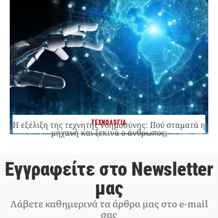
ΤΕΧΝΟΛΟΓΙΑ
Η εξέλιξη της τεχνητής νοημοσύνης: Πού σταματά η
μηχανή και ξεκινά ο άνθρωπος;
Εγγραφείτε στο Newsletter
μας
Λάβετε καθημερινά τα άρθρα μας στο e-mail
σας