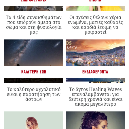
ΕΝΔΙΑΦΈΡΟΝΤΑ
ΒΙΒΛΊΑ
Τα 4 είδη συναισθημάτων
Οι σχέσεις θέλουν χέρια
που επιδρούν άμεσα στο
ενωμένα, ματιές καθαρές
σώμα και στη φυσιολογία
και καρδιά έτοιμη να
μας
μοιραστεί
ΚΑΛΎΤΕΡΗ ΖΩΉ
ΕΝΔΙΑΦΈΡΟΝΤΑ
Το καλύτερο αγχολυτικό
Το Syros Healing Waves
είναι η παρατήρηση των
επαναλαμβάνεται για
άστρων
δεύτερη χρονιά και είναι
ακόμα μεγαλύτερο