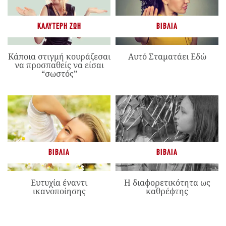
ΚΑΛΎΤΕΡΗ ΖΩΉ
ΒΙΒΛΊΑ
Κάποια στιγμή κουράζεσαι
Αυτό Σταματάει Εδώ
να προσπαθείς να είσαι
“σωστός”
ΒΙΒΛΊΑ
ΒΙΒΛΊΑ
Ευτυχία έναντι
Η διαφορετικότητα ως
ικανοποίησης
καθρέφτης