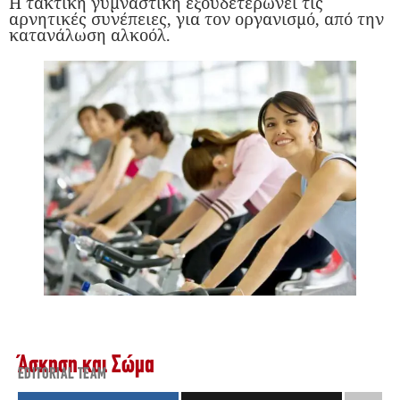
Η τακτική γυμναστική εξουδετερώνει τις
αρνητικές συνέπειες, για τον οργανισμό, από την
κατανάλωση αλκοόλ.
Άσκηση και Σώμα
EDITORIAL TEAM