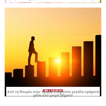
ΑΥΤΟΒΕΛΤΙΩΣΗ
Από τη θεωρία στην πράξη: Στοχεύστε μεγάλα οράματα
μέσα από μικρά βήματα