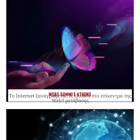
WEB3 SUMMIT ATHENS
Το Internet ξαναγράφεται. Η Ελλάδα στο επίκεντρο της
Web3 μετάβασης