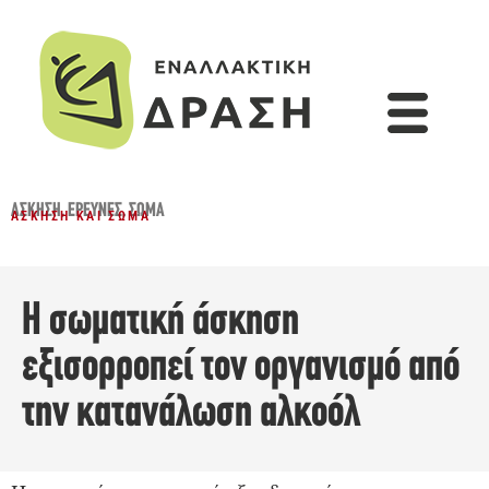
ΆΣΚΗΣΗ
,
ΈΡΕΥΝΕΣ
,
ΣΏΜΑ
ΆΣΚΗΣΗ ΚΑΙ ΣΏΜΑ
Η σωματική άσκηση
εξισορροπεί τον οργανισμό από
την κατανάλωση αλκοόλ