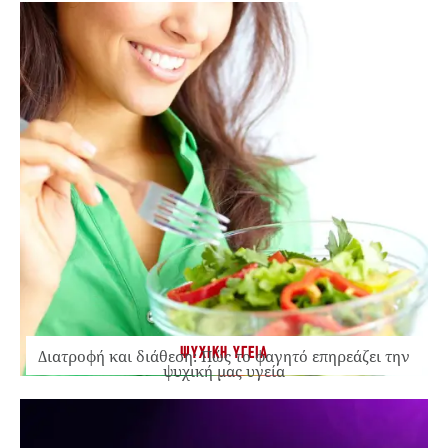
ΨΥΧΙΚΗ ΥΓΕΙΑ
Διατροφή και διάθεση: Πώς το φαγητό επηρεάζει την
ψυχική μας υγεία