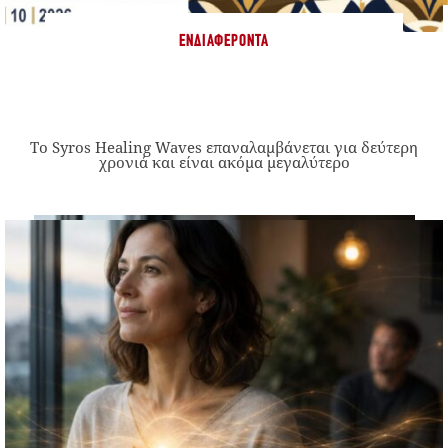
ΕΝΔΙΑΦΈΡΟΝΤΑ
Το Syros Healing Waves επαναλαμβάνεται για δεύτερη
χρονιά και είναι ακόμα μεγαλύτερο