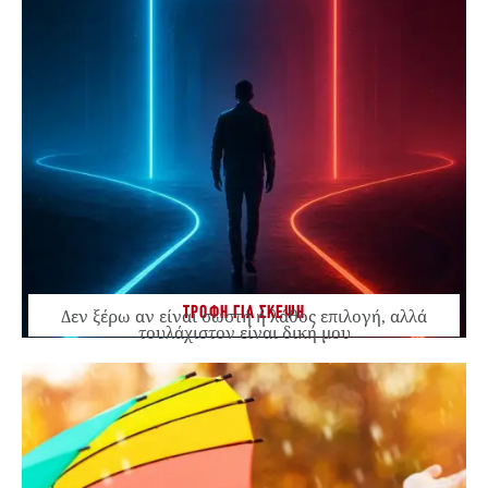
ΤΡΟΦΗ ΓΙΑ ΣΚΕΨΗ
Δεν ξέρω αν είναι σωστή ή λάθος επιλογή, αλλά
τουλάχιστον είναι δική μου