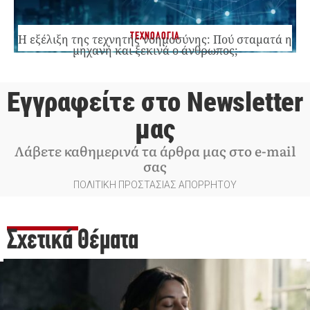
ΤΕΧΝΟΛΟΓΙΑ
Η εξέλιξη της τεχνητής νοημοσύνης: Πού σταματά η
μηχανή και ξεκινά ο άνθρωπος;
Εγγραφείτε στο Newsletter
μας
Λάβετε καθημερινά τα άρθρα μας στο e-mail
σας
ΠΟΛΙΤΙΚΗ ΠΡΟΣΤΑΣΙΑΣ ΑΠΟΡΡΗΤΟΥ
Σχετικά Θέματα