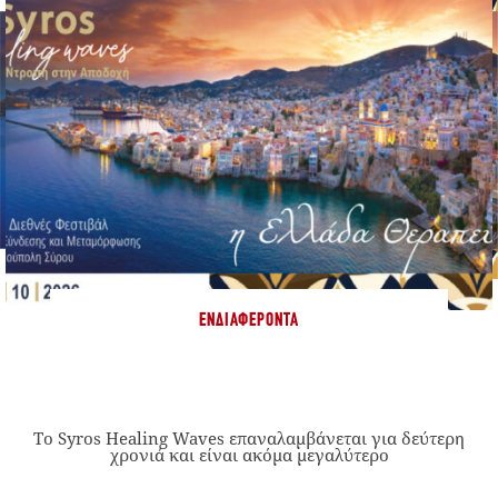
ΕΝΔΙΑΦΈΡΟΝΤΑ
Το Syros Healing Waves επαναλαμβάνεται για δεύτερη
χρονιά και είναι ακόμα μεγαλύτερο