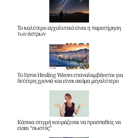
Το καλύτερο αγχολυτικό είναι η παρατήρηση
των άστρων
Το Syros Healing Waves επαναλαμβάνεται για
δεύτερη χρονιά και είναι ακόμα μεγαλύτερο
Κάποια στιγμή κουράζεσαι να προσπαθείς να
είσαι “σωστός”