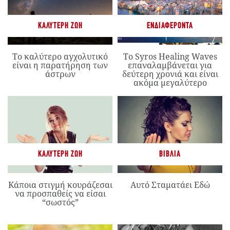
ΚΑΛΎΤΕΡΗ ΖΩΉ
ΕΝΔΙΑΦΈΡΟΝΤΑ
Το καλύτερο αγχολυτικό
Το Syros Healing Waves
είναι η παρατήρηση των
επαναλαμβάνεται για
άστρων
δεύτερη χρονιά και είναι
ακόμα μεγαλύτερο
ΚΑΛΎΤΕΡΗ ΖΩΉ
ΒΙΒΛΊΑ
Κάποια στιγμή κουράζεσαι
Αυτό Σταματάει Εδώ
να προσπαθείς να είσαι
“σωστός”