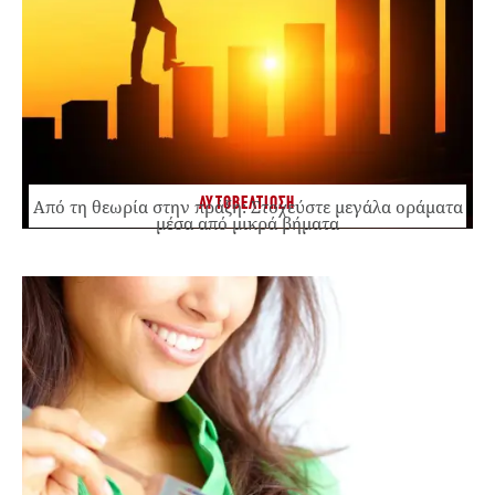
ΑΥΤΟΒΕΛΤΙΩΣΗ
Από τη θεωρία στην πράξη: Στοχεύστε μεγάλα οράματα
μέσα από μικρά βήματα