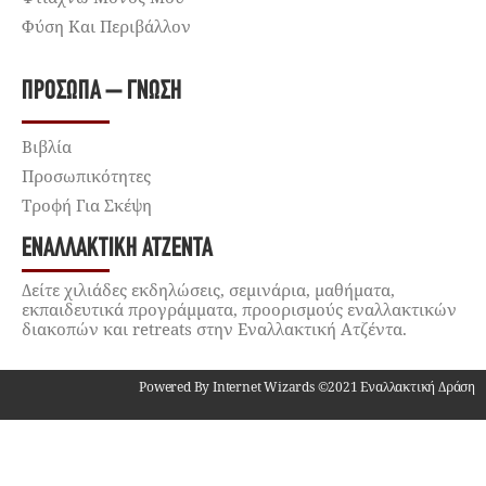
Φύση Και Περιβάλλον
ΠΡΌΣΩΠΑ – ΓΝΏΣΗ
Βιβλία
Προσωπικότητες
Τροφή Για Σκέψη
ΕΝΑΛΛΑΚΤΙΚΉ ΑΤΖΈΝΤΑ
Δείτε χιλιάδες εκδηλώσεις, σεμινάρια, μαθήματα,
εκπαιδευτικά προγράμματα, προορισμούς εναλλακτικών
διακοπών και retreats στην Εναλλακτική Ατζέντα.
Powered By Internet Wizards ©2021 Εναλλακτική Δράση