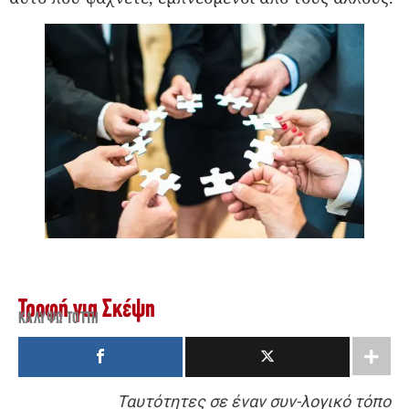
Τροφή για Σκέψη
ΚΑΛΥΨΏ ΤΌΤΤΗ
Ταυτότητες σε έναν συν-λογικό τόπο