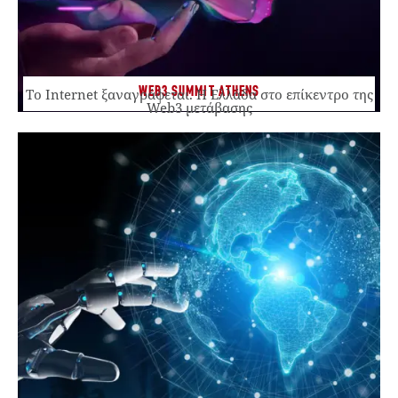
WEB3 SUMMIT ATHENS
Το Internet ξαναγράφεται. Η Ελλάδα στο επίκεντρο της
Web3 μετάβασης