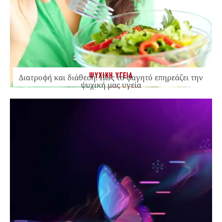
ΨΥΧΙΚΗ ΥΓΕΙΑ
Διατροφή και διάθεση: Πώς το φαγητό επηρεάζει την
ψυχική μας υγεία