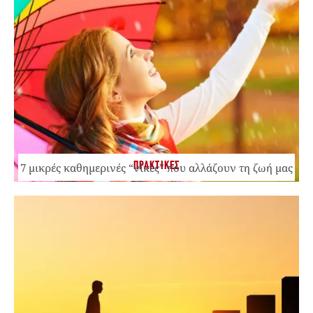
ΠΡΑΚΤΙΚΕΣ
7 μικρές καθημερινές “νίκες” που αλλάζουν τη ζωή μας