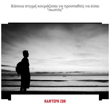
Κάποια στιγμή κουράζεσαι να προσπαθείς να είσαι
“σωστός”
ΚΑΛΎΤΕΡΗ ΖΩΉ