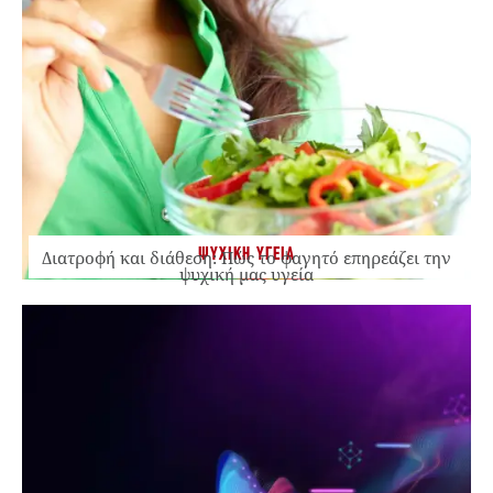
ΨΥΧΙΚΗ ΥΓΕΙΑ
Διατροφή και διάθεση: Πώς το φαγητό επηρεάζει την
ψυχική μας υγεία