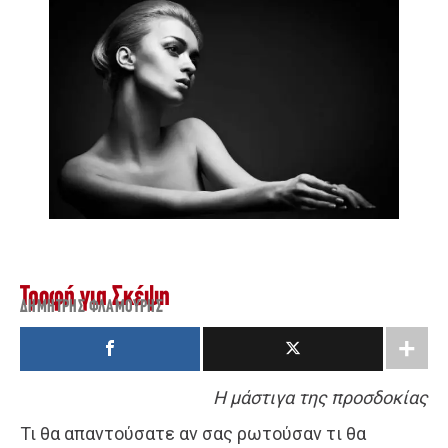
Τροφή για Σκέψη
ΔΗΜΉΤΡΗΣ ΦΛΑΜΟΎΡΗΣ
Η μάστιγα της προσδοκίας
Τι θα απαντούσατε αν σας ρωτούσαν τι θα