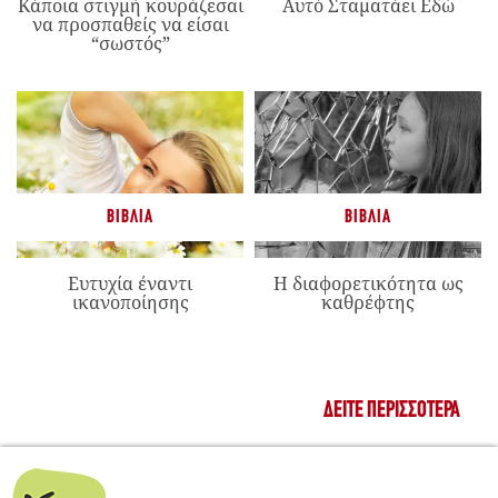
Κάποια στιγμή κουράζεσαι
Αυτό Σταματάει Εδώ
να προσπαθείς να είσαι
“σωστός”
ΒΙΒΛΊΑ
ΒΙΒΛΊΑ
Ευτυχία έναντι
Η διαφορετικότητα ως
ικανοποίησης
καθρέφτης
ΔΕΊΤΕ ΠΕΡΙΣΣΌΤΕΡΑ