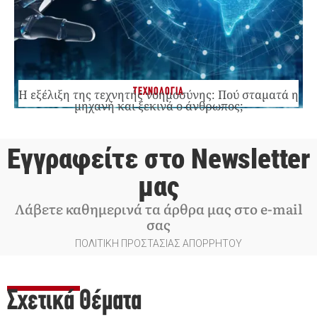
ΤΕΧΝΟΛΟΓΙΑ
Η εξέλιξη της τεχνητής νοημοσύνης: Πού σταματά η
μηχανή και ξεκινά ο άνθρωπος;
Εγγραφείτε στο Newsletter
μας
Λάβετε καθημερινά τα άρθρα μας στο e-mail
σας
ΠΟΛΙΤΙΚΗ ΠΡΟΣΤΑΣΙΑΣ ΑΠΟΡΡΗΤΟΥ
Σχετικά Θέματα