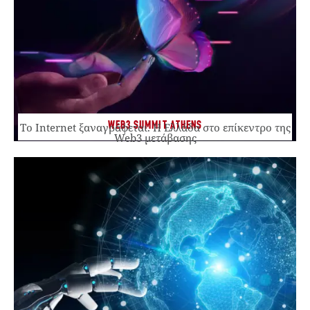
WEB3 SUMMIT ATHENS
Το Internet ξαναγράφεται. Η Ελλάδα στο επίκεντρο της
Web3 μετάβασης