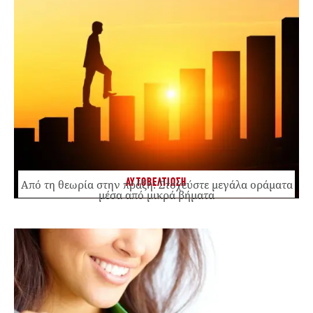
ΑΥΤΟΒΕΛΤΙΩΣΗ
Από τη θεωρία στην πράξη: Στοχεύστε μεγάλα οράματα
μέσα από μικρά βήματα