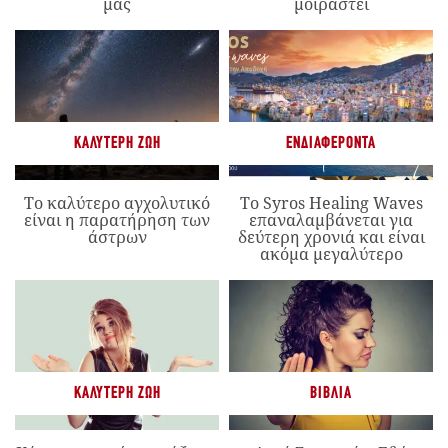
μας
μοιραστεί
ΚΑΛΎΤΕΡΗ ΖΩΉ
ΕΝΔΙΑΦΈΡΟΝΤΑ
Το καλύτερο αγχολυτικό
Το Syros Healing Waves
είναι η παρατήρηση των
επαναλαμβάνεται για
άστρων
δεύτερη χρονιά και είναι
ακόμα μεγαλύτερο
ΚΑΛΎΤΕΡΗ ΖΩΉ
ΒΙΒΛΊΑ