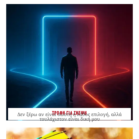
ΤΡΟΦΗ ΓΙΑ ΣΚΕΨΗ
Δεν ξέρω αν είναι σωστή ή λάθος επιλογή, αλλά
τουλάχιστον είναι δική μου