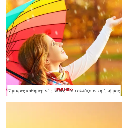
ΠΡΑΚΤΙΚΕΣ
7 μικρές καθημερινές “νίκες” που αλλάζουν τη ζωή μας