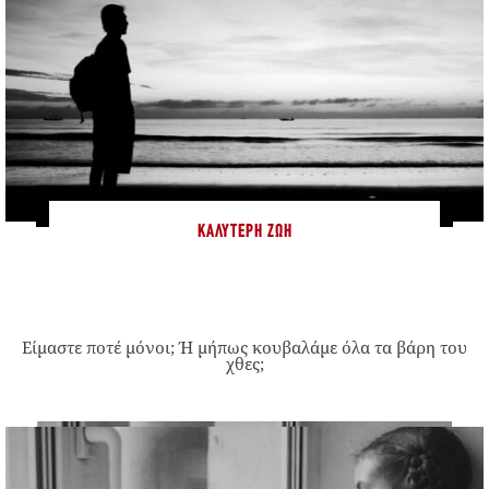
ΚΑΛΎΤΕΡΗ ΖΩΉ
Είμαστε ποτέ μόνοι; Ή μήπως κουβαλάμε όλα τα βάρη του
χθες;