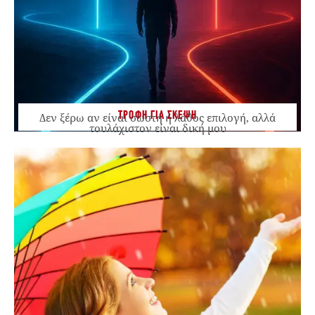
ΤΡΟΦΗ ΓΙΑ ΣΚΕΨΗ
Δεν ξέρω αν είναι σωστή ή λάθος επιλογή, αλλά
τουλάχιστον είναι δική μου