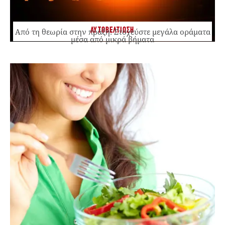
ΑΥΤΟΒΕΛΤΙΩΣΗ
Από τη θεωρία στην πράξη: Στοχεύστε μεγάλα οράματα
μέσα από μικρά βήματα