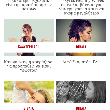
Το καλύτερο αγχολυτικό
Το Syros Healing Waves
είναι η παρατήρηση των
επαναλαμβάνεται για
άστρων
δεύτερη χρονιά και είναι
ακόμα μεγαλύτερο
ΚΑΛΎΤΕΡΗ ΖΩΉ
ΒΙΒΛΊΑ
Κάποια στιγμή κουράζεσαι
Αυτό Σταματάει Εδώ
να προσπαθείς να είσαι
“σωστός”
ΒΙΒΛΊΑ
ΒΙΒΛΊΑ