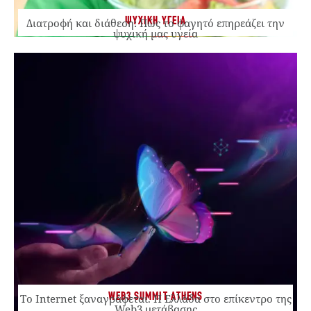
ΨΥΧΙΚΗ ΥΓΕΙΑ
Διατροφή και διάθεση: Πώς το φαγητό επηρεάζει την
ψυχική μας υγεία
WEB3 SUMMIT ATHENS
Το Internet ξαναγράφεται. Η Ελλάδα στο επίκεντρο της
Web3 μετάβασης