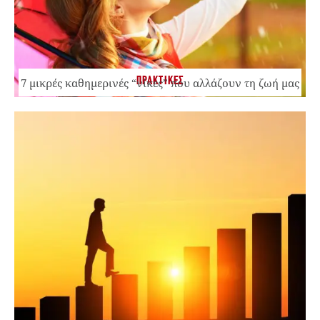
ΠΡΑΚΤΙΚΕΣ
7 μικρές καθημερινές “νίκες” που αλλάζουν τη ζωή μας