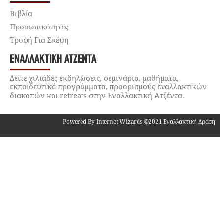
Βιβλία
Προσωπικότητες
Τροφή Για Σκέψη
ΕΝΑΛΛΑΚΤΙΚΉ ΑΤΖΈΝΤΑ
Δείτε χιλιάδες εκδηλώσεις, σεμινάρια, μαθήματα,
εκπαιδευτικά προγράμματα, προορισμούς εναλλακτικών
διακοπών και retreats στην Εναλλακτική Ατζέντα.
Powered By Internet Wizards ©2021 Εναλλακτική Δράση