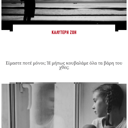
ΚΑΛΎΤΕΡΗ ΖΩΉ
Είμαστε ποτέ μόνοι; Ή μήπως κουβαλάμε όλα τα βάρη του
χθες;