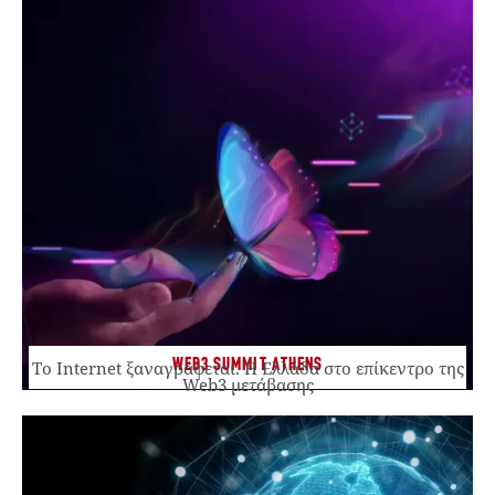
WEB3 SUMMIT ATHENS
Το Internet ξαναγράφεται. Η Ελλάδα στο επίκεντρο της
Web3 μετάβασης