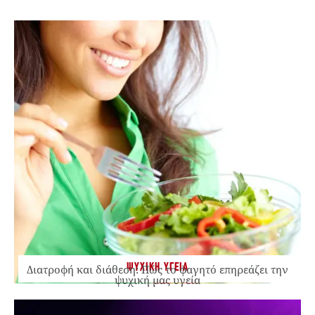
ΨΥΧΙΚΗ ΥΓΕΙΑ
Διατροφή και διάθεση: Πώς το φαγητό επηρεάζει την
ψυχική μας υγεία