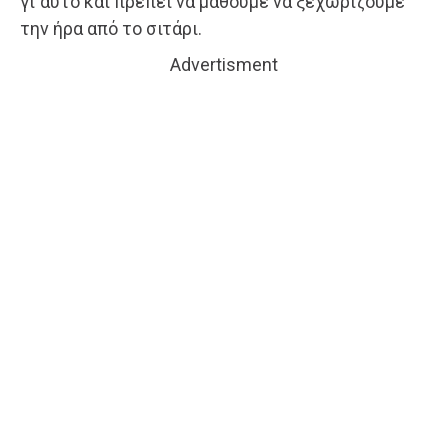
γι΄αυτό και πρέπει να μάθουμε να ξεχωρίζουμε
την ήρα από το σιτάρι.
Advertisment