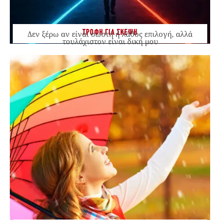
ΤΡΟΦΗ ΓΙΑ ΣΚΕΨΗ
Δεν ξέρω αν είναι σωστή ή λάθος επιλογή, αλλά
τουλάχιστον είναι δική μου