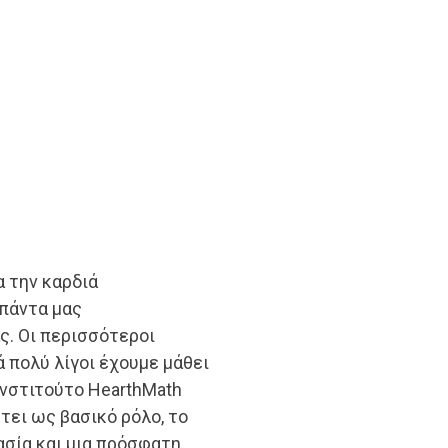
α την καρδιά
 πάντα μας
ς. Οι περισσότεροι
ά πολύ λίγοι έχουμε μάθει
Ινστιτούτο HearthMath
τει ως βασικό ρόλο, το
ασία και μια πρόσφατη