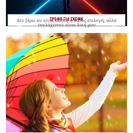
ΤΡΟΦΗ ΓΙΑ ΣΚΕΨΗ
Δεν ξέρω αν είναι σωστή ή λάθος επιλογή, αλλά
τουλάχιστον είναι δική μου