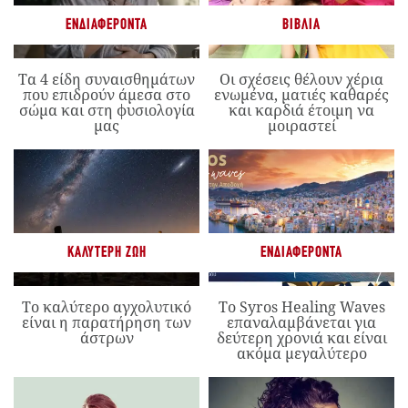
ΕΝΔΙΑΦΈΡΟΝΤΑ
ΒΙΒΛΊΑ
Τα 4 είδη συναισθημάτων
Οι σχέσεις θέλουν χέρια
που επιδρούν άμεσα στο
ενωμένα, ματιές καθαρές
σώμα και στη φυσιολογία
και καρδιά έτοιμη να
μας
μοιραστεί
ΚΑΛΎΤΕΡΗ ΖΩΉ
ΕΝΔΙΑΦΈΡΟΝΤΑ
Το καλύτερο αγχολυτικό
Το Syros Healing Waves
είναι η παρατήρηση των
επαναλαμβάνεται για
άστρων
δεύτερη χρονιά και είναι
ακόμα μεγαλύτερο