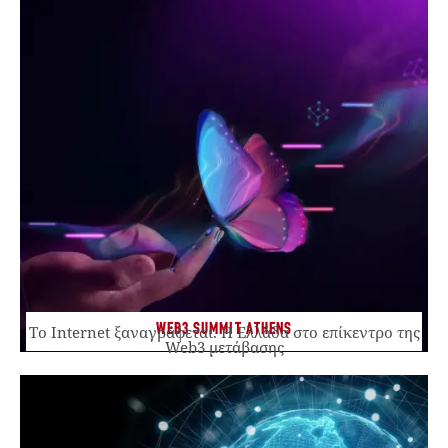
WEB3 SUMMIT ATHENS
Το Internet ξαναγράφεται. Η Ελλάδα στο επίκεντρο της
Web3 μετάβασης