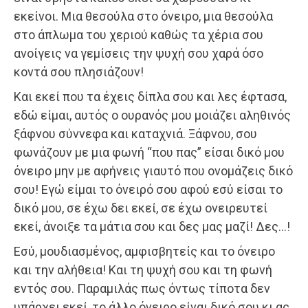
εκείνοι. Μια θεσούλα στο όνειρο, μια θεσούλα
στο άπλωμα του χεριού καθώς τα χέρια σου
ανοίγεις να γεμίσεις την ψυχή σου χαρά όσο
κοντά σου πλησιάζουν!
Και εκεί που τα έχεις δίπλα σου και λες έφτασα,
εδώ είμαι, αυτός ο ουρανός μου μοιάζει αληθινός
ξάφνου σύννεφα και καταχνιά. Ξάφνου, σου
φωνάζουν με μια φωνή “που πας” είσαι δικό μου
όνειρο μην με αφήνεις γιαυτό που ονομάζεις δικό
σου! Εγώ είμαι το όνειρό σου αφού εσύ είσαι το
δικό μου, σε έχω δει εκεί, σε έχω ονειρευτεί
εκεί, άνοιξε τα μάτια σου και δες μας μαζί! Δες…!
Εσύ, μουδιασμένος, αμφισβητείς και το όνειρο
και την αλήθεια! Και τη ψυχή σου και τη φωνή
εντός σου. Παραμιλάς πως όντως τίποτα δεν
υπάρχει εκεί, το άλλο όνειρο είναι δικό σου κι ας