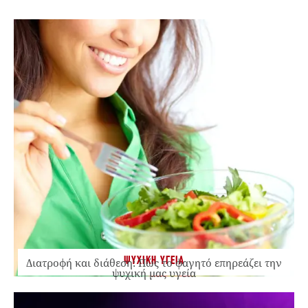
ΨΥΧΙΚΗ ΥΓΕΙΑ
Διατροφή και διάθεση: Πώς το φαγητό επηρεάζει την
ψυχική μας υγεία