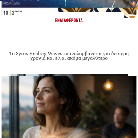
ΕΝΔΙΑΦΈΡΟΝΤΑ
Το Syros Healing Waves επαναλαμβάνεται για δεύτερη
χρονιά και είναι ακόμα μεγαλύτερο