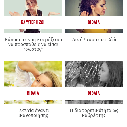
ΚΑΛΎΤΕΡΗ ΖΩΉ
ΒΙΒΛΊΑ
Κάποια στιγμή κουράζεσαι
Αυτό Σταματάει Εδώ
να προσπαθείς να είσαι
“σωστός”
ΒΙΒΛΊΑ
ΒΙΒΛΊΑ
Ευτυχία έναντι
Η διαφορετικότητα ως
ικανοποίησης
καθρέφτης