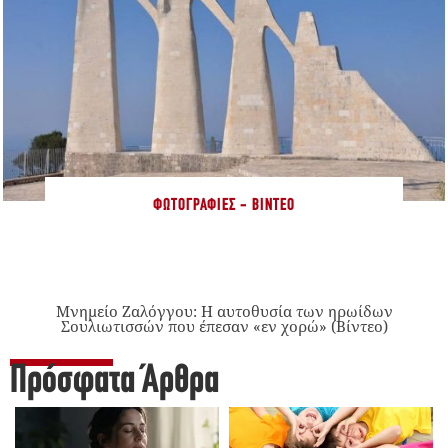
ΦΩΤΟΓΡΑΦΊΕΣ - ΒΊΝΤΕΟ
Μνημείο Ζαλόγγου: Η αυτοθυσία των ηρωίδων
Σουλιωτισσών που έπεσαν «εν χορώ» (Βίντεο)
Πρόσφατα Άρθρα