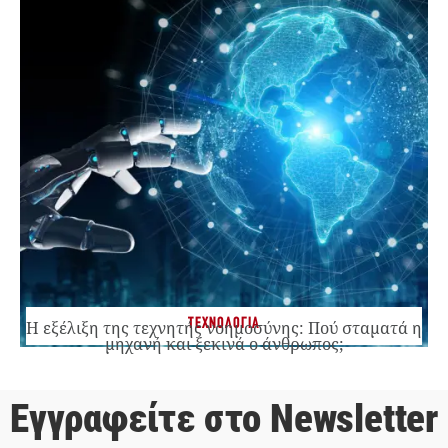
ΤΕΧΝΟΛΟΓΙΑ
Η εξέλιξη της τεχνητής νοημοσύνης: Πού σταματά η
μηχανή και ξεκινά ο άνθρωπος;
Εγγραφείτε στο Newsletter