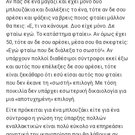
Αν πας σε ένα μαγαζί και έχει μόνο δυο
μπλουζάκια και διαλέξεις το ένα, τότε αν δε σου
αρέσει και ψάξεις να βρεις ποιος φταίει μάλλον
θα πεις: «Ε, τι να κάνουμε. Δυο είχε μόνο. Δε
φταίω εγώ. Το κατάστημα φταίει». Αν όμως έχει
50, τότε αν δε σου αρέσει, μέσα σου θα σκεφτείς:
«Εγώ φταίω που δε διάλεξα το σωστό!». Αν
υπάρχουν πολλοί διαθέσιμοι σύντροφοι εκεί έξω
και αυτός που επέλεξες δε σου αρέσει, τότε
είναι ξεκάθαρο ότι εσύ είσαι αυτός που φταίει
που δεν έκανε τη «σωστή» επιλογή. Με τόση
ποικιλία δεν υπάρχει εσωτερική δικαιολογία για
μια «αποτυχημένη» επιλογή.
Είτε πρόκειται για ένα μπλουζάκι είτε για ένα
σύντροφο η γνώση της ύπαρξης πολλών
εναλλακτικών είναι πολύ εύκολο να επηρεάσει
αρνητικά την ικανοποίηση που θα λάβουμε αν