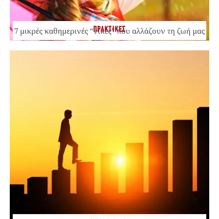
ΠΡΑΚΤΙΚΕΣ
7 μικρές καθημερινές “νίκες” που αλλάζουν τη ζωή μας