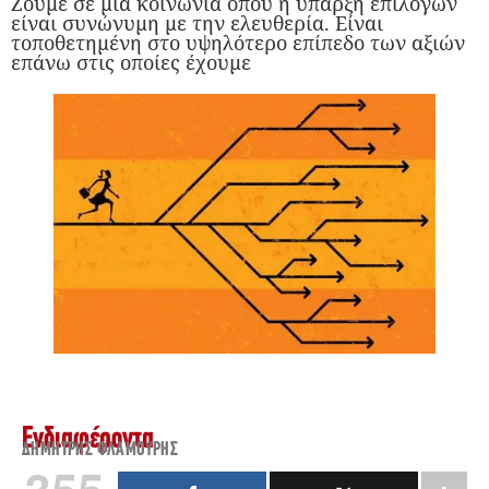
Ζούμε σε μια κοινωνία όπου η ύπαρξη επιλογών
είναι συνώνυμη με την ελευθερία. Είναι
τοποθετημένη στο υψηλότερο επίπεδο των αξιών
επάνω στις οποίες έχουμε
Ενδιαφέροντα
ΔΗΜΉΤΡΗΣ ΦΛΑΜΟΎΡΗΣ