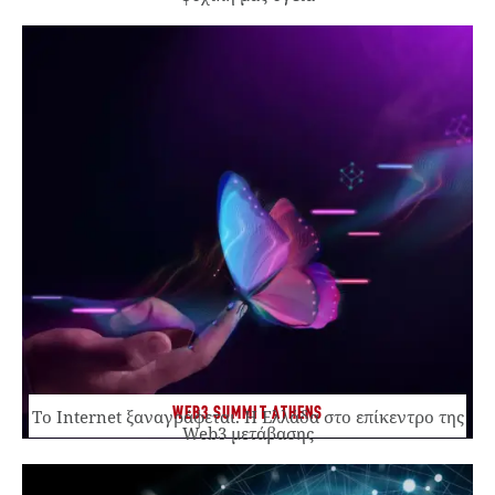
WEB3 SUMMIT ATHENS
Το Internet ξαναγράφεται. Η Ελλάδα στο επίκεντρο της
Web3 μετάβασης