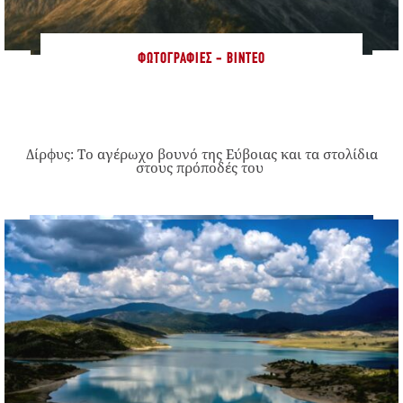
ΦΩΤΟΓΡΑΦΊΕΣ - ΒΊΝΤΕΟ
Δίρφυς: Το αγέρωχο βουνό της Εύβοιας και τα στολίδια
στους πρόποδές του