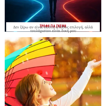
ΤΡΟΦΗ ΓΙΑ ΣΚΕΨΗ
Δεν ξέρω αν είναι σωστή ή λάθος επιλογή, αλλά
τουλάχιστον είναι δική μου