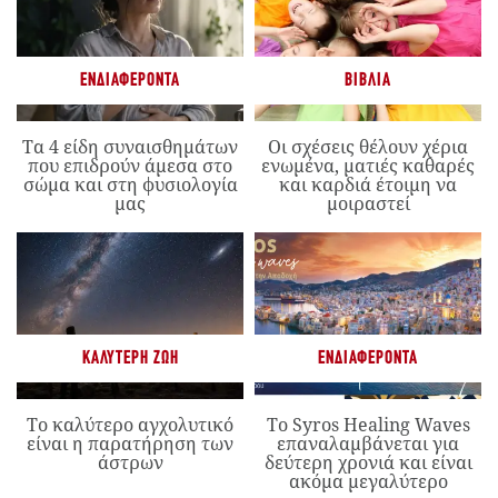
ΕΝΔΙΑΦΈΡΟΝΤΑ
ΒΙΒΛΊΑ
Τα 4 είδη συναισθημάτων
Οι σχέσεις θέλουν χέρια
που επιδρούν άμεσα στο
ενωμένα, ματιές καθαρές
σώμα και στη φυσιολογία
και καρδιά έτοιμη να
μας
μοιραστεί
ΚΑΛΎΤΕΡΗ ΖΩΉ
ΕΝΔΙΑΦΈΡΟΝΤΑ
Το καλύτερο αγχολυτικό
Το Syros Healing Waves
είναι η παρατήρηση των
επαναλαμβάνεται για
άστρων
δεύτερη χρονιά και είναι
ακόμα μεγαλύτερο