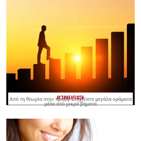
ΑΥΤΟΒΕΛΤΙΩΣΗ
Από τη θεωρία στην πράξη: Στοχεύστε μεγάλα οράματα
μέσα από μικρά βήματα