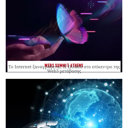
WEB3 SUMMIT ATHENS
Το Internet ξαναγράφεται. Η Ελλάδα στο επίκεντρο της
Web3 μετάβασης