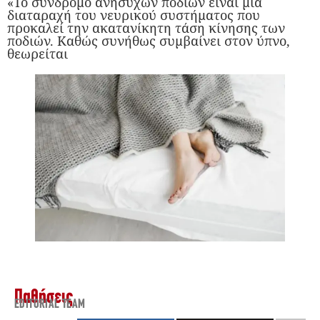
«Το σύνδρομο ανήσυχων ποδιών είναι μια
διαταραχή του νευρικού συστήματος που
προκαλεί την ακατανίκητη τάση κίνησης των
ποδιών. Καθώς συνήθως συμβαίνει στον ύπνο,
θεωρείται
Παθήσεις
EDITORIAL TEAM