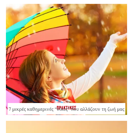
ΠΡΑΚΤΙΚΕΣ
7 μικρές καθημερινές “νίκες” που αλλάζουν τη ζωή μας