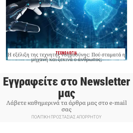
ΤΕΧΝΟΛΟΓΙΑ
Η εξέλιξη της τεχνητής νοημοσύνης: Πού σταματά η
μηχανή και ξεκινά ο άνθρωπος;
Εγγραφείτε στο Newsletter
μας
Λάβετε καθημερινά τα άρθρα μας στο e-mail
σας
ΠΟΛΙΤΙΚΗ ΠΡΟΣΤΑΣΙΑΣ ΑΠΟΡΡΗΤΟΥ