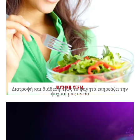
ΨΥΧΙΚΗ ΥΓΕΙΑ
Διατροφή και διάθεση: Πώς το φαγητό επηρεάζει την
ψυχική μας υγεία