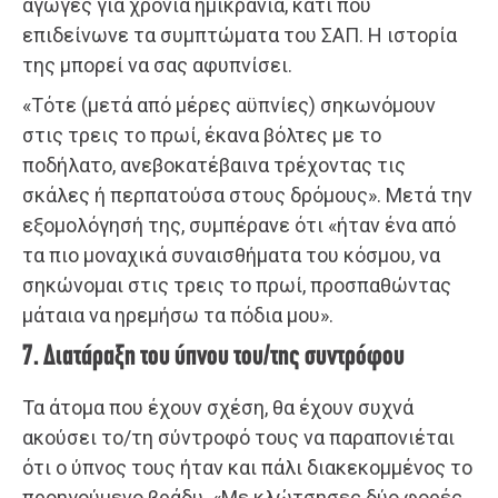
αγωγές για χρόνια ημικρανία, κάτι που
επιδείνωνε τα συμπτώματα του ΣΑΠ. Η ιστορία
της μπορεί να σας αφυπνίσει.
«Τότε (μετά από μέρες αϋπνίες) σηκωνόμουν
στις τρεις το πρωί, έκανα βόλτες με το
ποδήλατο, ανεβοκατέβαινα τρέχοντας τις
σκάλες ή περπατούσα στους δρόμους». Μετά την
εξομολόγησή της, συμπέρανε ότι «ήταν ένα από
τα πιο μοναχικά συναισθήματα του κόσμου, να
σηκώνομαι στις τρεις το πρωί, προσπαθώντας
μάταια να ηρεμήσω τα πόδια μου».
7. Διατάραξη του ύπνου του/της συντρόφου
Τα άτομα που έχουν σχέση, θα έχουν συχνά
ακούσει το/τη σύντροφό τους να παραπονιέται
ότι ο ύπνος τους ήταν και πάλι διακεκομμένος το
προηγούμενο βράδυ. «Με κλώτσησες δύο φορές