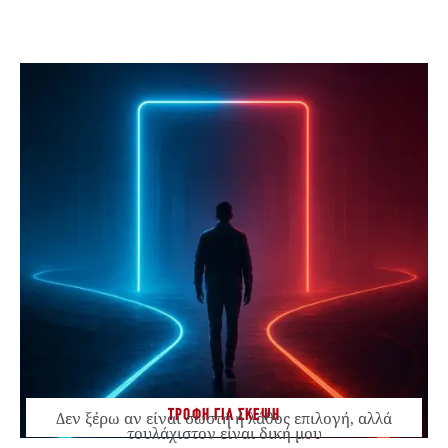
ΤΡΟΦΗ ΓΙΑ ΣΚΕΨΗ
Δεν ξέρω αν είναι σωστή ή λάθος επιλογή, αλλά
τουλάχιστον είναι δική μου