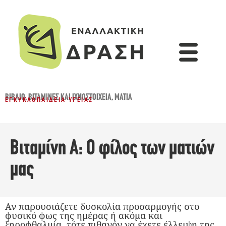
ΒΙΒΛΊΟ
,
ΒΙΤΑΜΊΝΕΣ ΚΑΙ ΙΧΝΟΣΤΟΙΧΕΊΑ
,
ΜΆΤΙΑ
ΕΓΚΥΚΛΟΠΑΊΔΕΙΑ ΥΓΕΊΑΣ
Βιταμίνη Α: Ο φίλος των ματιών
μας
Αν παρουσιάζετε δυσκολία προσαρμογής στο
φυσικό φως της ημέρας ή ακόμα και
ξηροφθαλμία, τότε πιθανόν να έχετε έλλειψη της