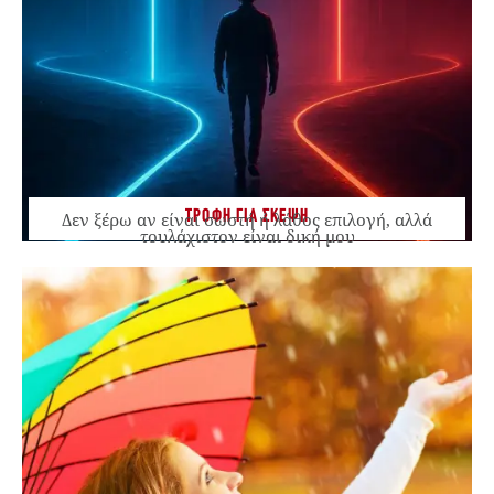
ΤΡΟΦΗ ΓΙΑ ΣΚΕΨΗ
Δεν ξέρω αν είναι σωστή ή λάθος επιλογή, αλλά
τουλάχιστον είναι δική μου