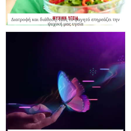
ΨΥΧΙΚΗ ΥΓΕΙΑ
Διατροφή και διάθεση: Πώς το φαγητό επηρεάζει την
ψυχική μας υγεία