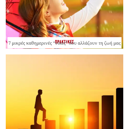
ΠΡΑΚΤΙΚΕΣ
7 μικρές καθημερινές “νίκες” που αλλάζουν τη ζωή μας