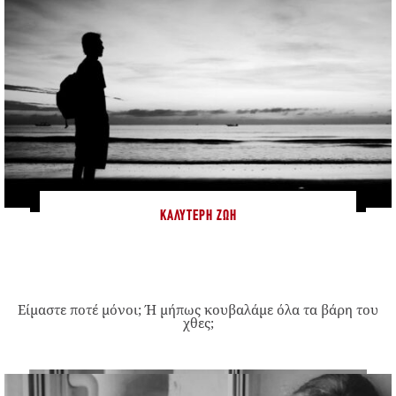
ΚΑΛΎΤΕΡΗ ΖΩΉ
Είμαστε ποτέ μόνοι; Ή μήπως κουβαλάμε όλα τα βάρη του
χθες;