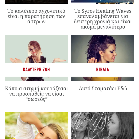
Το καλύτερο αγχολυτικό
Το Syros Healing Waves
είναι η παρατήρηση των
επαναλαμβάνεται για
άστρων
δεύτερη χρονιά και είναι
ακόμα μεγαλύτερο
ΚΑΛΎΤΕΡΗ ΖΩΉ
ΒΙΒΛΊΑ
Κάποια στιγμή κουράζεσαι
Αυτό Σταματάει Εδώ
να προσπαθείς να είσαι
“σωστός”