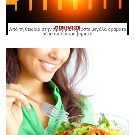
ΑΥΤΟΒΕΛΤΙΩΣΗ
Από τη θεωρία στην πράξη: Στοχεύστε μεγάλα οράματα
μέσα από μικρά βήματα