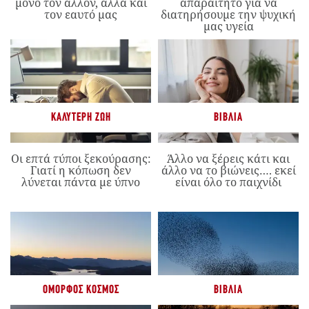
μόνο τον άλλον, αλλά και
απαραίτητο για να
τον εαυτό μας
διατηρήσουμε την ψυχική
μας υγεία
ΚΑΛΎΤΕΡΗ ΖΩΉ
ΒΙΒΛΊΑ
Οι επτά τύποι ξεκούρασης:
Άλλο να ξέρεις κάτι και
Γιατί η κόπωση δεν
άλλο να το βιώνεις…. εκεί
λύνεται πάντα με ύπνο
είναι όλο το παιχνίδι
ΌΜΟΡΦΟΣ ΚΌΣΜΟΣ
ΒΙΒΛΊΑ