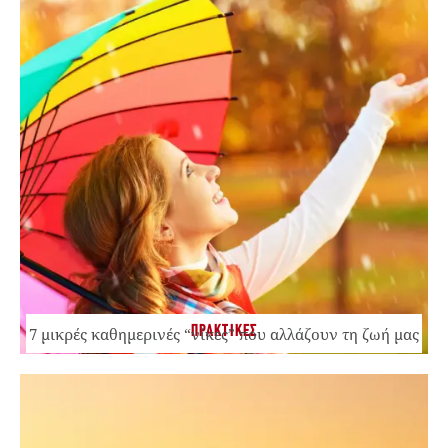
ΠΡΑΚΤΙΚΕΣ
7 μικρές καθημερινές “νίκες” που αλλάζουν τη ζωή μας