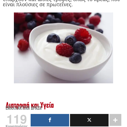
είναι πλούσιες σε πρωτεΐνες.
Διατροφή και Υγεία
ΕΝΑΛΛΑΚΤΙΚΉ ΔΡΆΣΗ
119
Κοινοποιήσεις