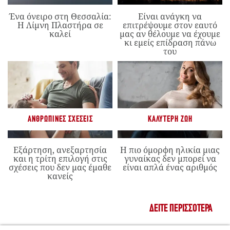
Ένα όνειρο στη Θεσσαλία:
Είναι ανάγκη να
Η Λίμνη Πλαστήρα σε
επιτρέψουμε στον εαυτό
καλεί
μας αν θέλουμε να έχουμε
κι εμείς επίδραση πάνω
του
ΑΝΘΡΏΠΙΝΕΣ ΣΧΈΣΕΙΣ
ΚΑΛΎΤΕΡΗ ΖΩΉ
Εξάρτηση, ανεξαρτησία
Η πιο όμορφη ηλικία μιας
και η τρίτη επιλογή στις
γυναίκας δεν μπορεί να
σχέσεις που δεν μας έμαθε
είναι απλά ένας αριθμός
κανείς
ΔΕΊΤΕ ΠΕΡΙΣΣΌΤΕΡΑ