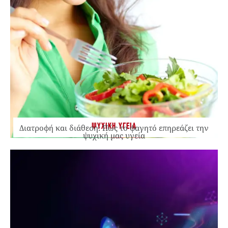
ΨΥΧΙΚΗ ΥΓΕΙΑ
Διατροφή και διάθεση: Πώς το φαγητό επηρεάζει την
ψυχική μας υγεία