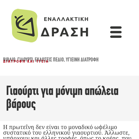
ΒΙΒΛΊΟ
,
ΓΙΑΟΎΡΤΙ
,
ΕΚΔΌΣΕΙΣ ΠΕΔΊΟ
,
ΥΓΙΕΙΝΉ ΔΙΑΤΡΟΦΉ
ΔΙΑΤΡΟΦΉ ΚΑΙ ΥΓΕΊΑ
Γιαούρτι για μόνιμη απώλεια
βάρους
Η πρωτεΐνη δεν είναι το μοναδικό ωφέλιμο
συστατικό του ελληνικού γιαουρτιού. Άλλωστε,
υπάρχουν και άλλες τροφές, όπως το κρέας, που