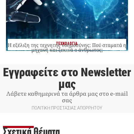
ΤΕΧΝΟΛΟΓΙΑ
Η εξέλιξη της τεχνητής νοημοσύνης: Πού σταματά η
μηχανή και ξεκινά ο άνθρωπος;
Εγγραφείτε στο Newsletter
μας
Λάβετε καθημερινά τα άρθρα μας στο e-mail
σας
ΠΟΛΙΤΙΚΗ ΠΡΟΣΤΑΣΙΑΣ ΑΠΟΡΡΗΤΟΥ
Σχετικά Θέματα