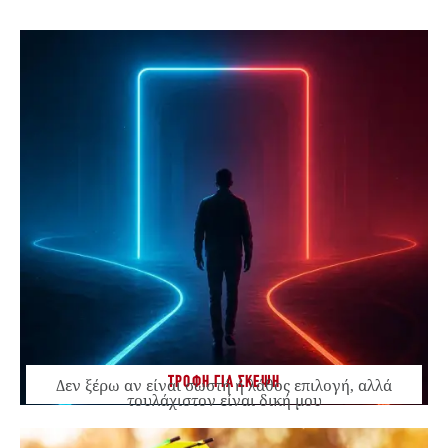
ΤΡΟΦΗ ΓΙΑ ΣΚΕΨΗ
Δεν ξέρω αν είναι σωστή ή λάθος επιλογή, αλλά
τουλάχιστον είναι δική μου