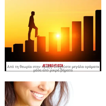
ΑΥΤΟΒΕΛΤΙΩΣΗ
Από τη θεωρία στην πράξη: Στοχεύστε μεγάλα οράματα
μέσα από μικρά βήματα