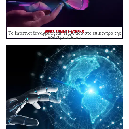
WEB3 SUMMIT ATHENS
Το Internet ξαναγράφεται. Η Ελλάδα στο επίκεντρο της
Web3 μετάβασης