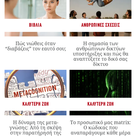
ΒΙΒΛΊΑ
ΑΝΘΡΏΠΙΝΕΣ ΣΧΈΣΕΙΣ
Πώς νιώθεις όταν
Η σημασία των
“διαβάζεις” τον εαυτό σου;
ανθρώπινων δικτύων
υποστήριξης και πώς θα
αναπτύξετε το δικό σας
δίκτυο
ΚΑΛΎΤΕΡΗ ΖΩΉ
ΚΑΛΎΤΕΡΗ ΖΩΉ
Η δύναμη της μετα-
Το προσωπικό μας matrix:
γνώσης: Από τη σκέψη
Ο κώδικας που
στην παρατήρησή της
αναπαράγουμε κάθε μέρα