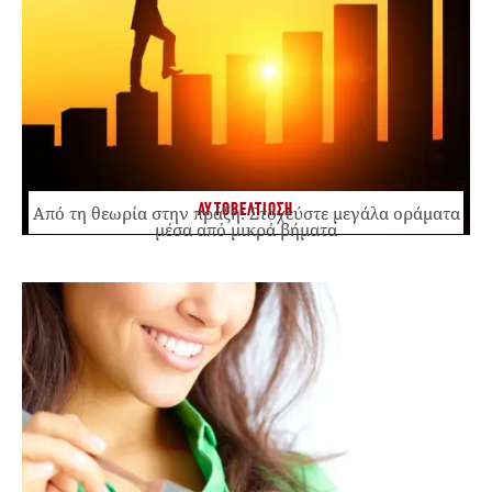
ΑΥΤΟΒΕΛΤΙΩΣΗ
Από τη θεωρία στην πράξη: Στοχεύστε μεγάλα οράματα
μέσα από μικρά βήματα