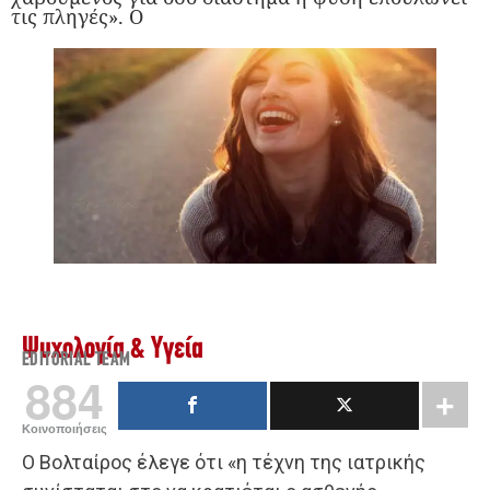
τις πληγές». Ο
Ψυχολογία & Υγεία
EDITORIAL TEAM
884
Κοινοποιήσεις
Ο Βολταίρος έλεγε ότι «η τέχνη της ιατρικής