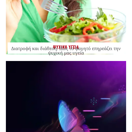
ΨΥΧΙΚΗ ΥΓΕΙΑ
Διατροφή και διάθεση: Πώς το φαγητό επηρεάζει την
ψυχική μας υγεία