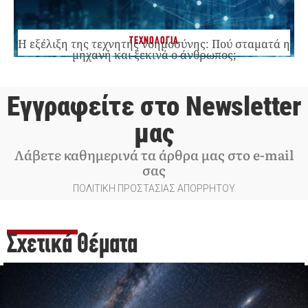
ΤΕΧΝΟΛΟΓΙΑ
Η εξέλιξη της τεχνητής νοημοσύνης: Πού σταματά η
μηχανή και ξεκινά ο άνθρωπος;
Εγγραφείτε στο Newsletter
μας
Λάβετε καθημερινά τα άρθρα μας στο e-mail
σας
ΠΟΛΙΤΙΚΗ ΠΡΟΣΤΑΣΙΑΣ ΑΠΟΡΡΗΤΟΥ
Σχετικά Θέματα