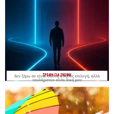
ΤΡΟΦΗ ΓΙΑ ΣΚΕΨΗ
Δεν ξέρω αν είναι σωστή ή λάθος επιλογή, αλλά
τουλάχιστον είναι δική μου