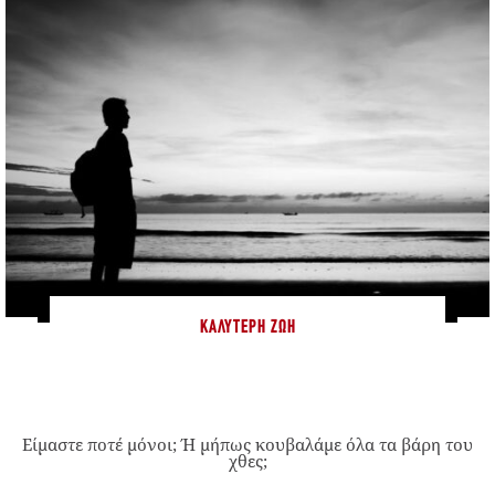
ΚΑΛΎΤΕΡΗ ΖΩΉ
Είμαστε ποτέ μόνοι; Ή μήπως κουβαλάμε όλα τα βάρη του
χθες;