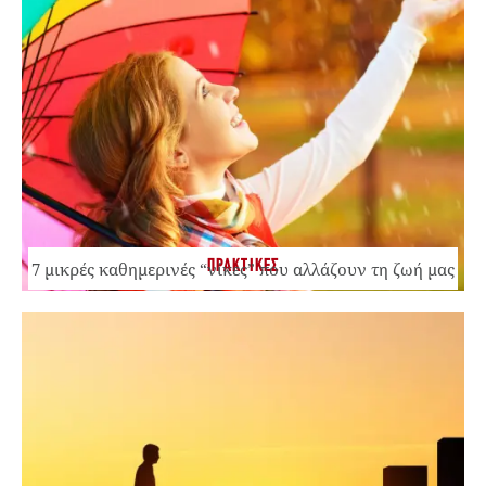
ΠΡΑΚΤΙΚΕΣ
7 μικρές καθημερινές “νίκες” που αλλάζουν τη ζωή μας