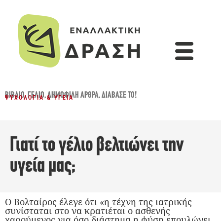
ΒΙΒΛΊΟ
,
ΓΈΛΙΟ
,
ΔΗΜΟΦΙΛΉ ΆΡΘΡΑ
,
ΔΙΆΒΑΣΈ ΤΟ!
ΨΥΧΟΛΟΓΊΑ & ΥΓΕΊΑ
Γιατί το γέλιο βελτιώνει την
υγεία μας;
Ο Βολταίρος έλεγε ότι «η τέχνη της ιατρικής
συνίσταται στο να κρατιέται ο ασθενής
χαρούμενος για όσο διάστημα η φύση επουλώνει