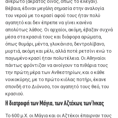
ανέρωτο (άκρατος οίνος, όπως το έλεγαν).
Βέβαια, έδιναν μεγάλη σημασία στην αναλογία
του νερού με το κρασί αφού τους ήταν πολύ
αγαπητό και δεν έπρεπε να γίνει κανένα
απολύτως λάθος. Οι αρχαίοι, ακόμη, έβαζαν συχνά
μέσα στα κρασιά τους και διάφορα αρώματα,
όπως θυμάρι, μέντα, γλυκάνισο, δεντρολίβανο,
μυρτιά, ακόμη και μέλι, αλλά ποτέ ρετσίνι ενώ το
παγωμένο κρασί ήταν πολυτέλεια. Οι Αθηναίοι
πάντως φρόντιζαν να ανοίγουν τα πιθάρια τους
την πρώτη μέρα των Ανθεστηρίων, και ο κάθε
νοικοκύρης, με το πρώτο κιόλας ποτήρι, έκανε
σπονδή στο Διόνυσο, τον αγαπητό τους θεό, του
κρασιού.
Η διατροφή των Μάγια, των Αζτέκων, των Ίνκας
Το 600 μ.Χ. οι Μάγια και οι Αζτέκοι έπαιρναν τους