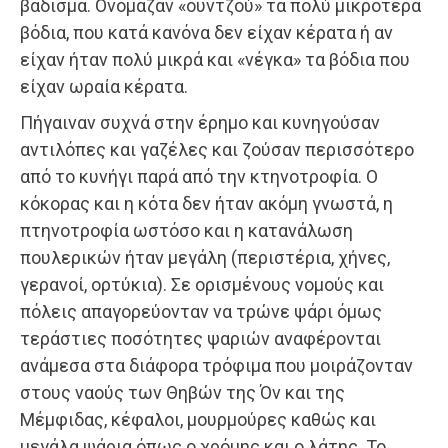
βάδισμα. Ονόμαζαν «ουντζού» τα πολύ μικρότερα
βόδια, που κατά κανόνα δεν είχαν κέρατα ή αν
είχαν ήταν πολύ μικρά και «νέγκα» τα βόδια που
είχαν ωραία κέρατα.
Πήγαιναν συχνά στην έρημο και κυνηγούσαν
αντιλόπες και γαζέλες και ζούσαν περισσότερο
από το κυνήγι παρά από την κτηνοτροφία. Ο
κόκορας και η κότα δεν ήταν ακόμη γνωστά, η
πτηνοτροφία ωστόσο και η κατανάλωση
πουλερικών ήταν μεγάλη (περιστέρια, χήνες,
γερανοί, ορτύκια). Σε ορισμένους νομούς και
πόλεις απαγορεύονταν να τρώνε ψάρι όμως
τεράστιες ποσότητες ψαριών αναφέρονται
ανάμεσα στα διάφορα τρόφιμα που μοιράζονταν
στους ναούς των Θηβών της Όν και της
Μέμφιδας, κέφαλοι, μουρμούρες καθώς και
μεγάλα ψάρια όπως ο χρόμης και ο λάτης. Το