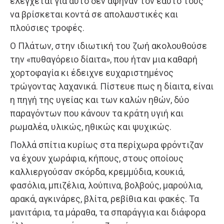
ελέγχεται για αυτό δεν άφηναν τον εαυτό τους
να βρίσκεται κοντά σε απολαυστικές και
πλούσιες τροφές.
Ο Πλάτων, στην ιδιωτική του ζωή ακολουθούσε
την «πυθαγόρειο δίαιτα», που ήταν μια καθαρή
χορτοφαγία κι έδειχνε ευχαριστημένος
τρώγοντας λαχανικά. Πίστευε πως η δίαιτα, είναι
η πηγή της υγείας και των καλών ηθών, δύο
παραγόντων που κάνουν τα κράτη υγιή και
ρωμαλέα, υλικώς, ηθικώς και ψυχικώς.
Πολλά σπίτια κυρίως στα περίχωρα φρόντιζαν
να έχουν χωράφια, κήπους, στους οποίους
καλλιεργούσαν σκόρδα, κρεμμύδια, κουκιά,
φασόλια, μπιζέλια, λούπινα, βολβούς, μαρούλια,
αρακά, αγκινάρες, βλίτα, ρεβίθια και φακές. Τα
μανιτάρια, τα μάραθα, τα σπαράγγια και διάφορα