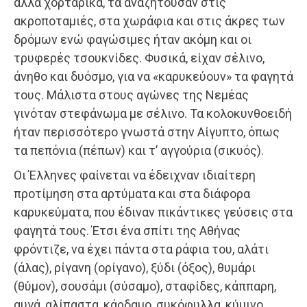
άλλα χορταρικά, τα αναζητούσαν στις
ακροποταμιές, στα χωράφια και στις άκρες των
δρόμων ενώ φαγώσιμες ήταν ακόμη και οι
τρυφερές τσουκνίδες. Φυσικά, είχαν σέλινο,
άνηθο και δυόσμο, για να «καρυκεύουν» τα φαγητά
τους. Μάλιστα στους αγώνες της Νεμέας
γινόταν στεφάνωμα με σέλινο. Τα κολοκυνθοειδή
ήταν περισσότερο γνωστά στην Αίγυπτο, όπως
τα πεπόνια (πέπων) και τ’ αγγούρια (σικυός).
Οι Έλληνες φαίνεται να έδειχναν ιδιαίτερη
προτίμηση στα αρτύματα και στα διάφορα
καρυκεύματα, που έδιναν πικάντικες γεύσεις στα
φαγητά τους. Έτσι ένα σπίτι της Αθήνας
φρόντιζε, να έχει πάντα στα ράφια του, αλάτι
(άλας), ρίγανη (ορίγανο), ξύδι (όξος), θυμάρι
(θύμον), σουσάμι (σύσαμο), σταφίδες, κάππαρη,
αυγά, αλίπαστα, κάρδαμο, συκόφυλλα, κύμινο,