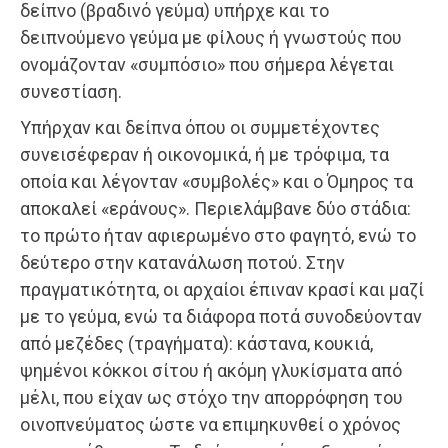
δείπνο (βραδινό γεύμα) υπήρχε και το
δειπνούμενο γεύμα με φίλους ή γνωστούς που
ονομάζονταν «συμπόσιο» που σήμερα λέγεται
συνεστίαση.
Υπήρχαν και δείπνα όπου οι συμμετέχοντες
συνεισέφεραν ή οικονομικά, ή με τρόφιμα, τα
οποία και λέγονταν «συμβολές» και ο Όμηρος τα
αποκαλεί «εράνους». Περιελάμβανε δύο στάδια:
το πρώτο ήταν αφιερωμένο στο φαγητό, ενώ το
δεύτερο στην κατανάλωση ποτού. Στην
πραγματικότητα, οι αρχαίοι έπιναν κρασί και μαζί
με το γεύμα, ενώ τα διάφορα ποτά συνοδεύονταν
από μεζέδες (τραγήματα): κάστανα, κουκιά,
ψημένοι κόκκοι σίτου ή ακόμη γλυκίσματα από
μέλι, που είχαν ως στόχο την απορρόφηση του
οινοπνεύματος ώστε να επιμηκυνθεί ο χρόνος