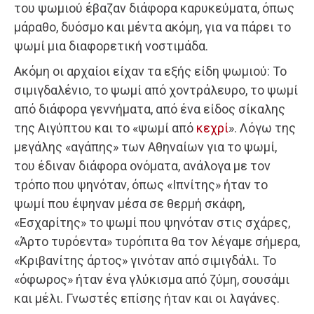
του ψωμιού έβαζαν διάφορα καρυκεύματα, όπως
μάραθο, δυόσμο και μέντα ακόμη, για να πάρει το
ψωμί μια διαφορετική νοστιμάδα.
Ακόμη οι αρχαίοι είχαν τα εξής είδη ψωμιού: Το
σιμιγδαλένιο, το ψωμί από χοντράλευρο, το ψωμί
από διάφορα γεννήματα, από ένα είδος σίκαλης
της Αιγύπτου και το «ψωμί από
κεχρί
». Λόγω της
μεγάλης «αγάπης» των Αθηναίων για το ψωμί,
του έδιναν διάφορα ονόματα, ανάλογα με τον
τρόπο που ψηνόταν, όπως «Ιπνίτης» ήταν το
ψωμί που έψηναν μέσα σε θερμή σκάφη,
«Εσχαρίτης» το ψωμί που ψηνόταν στις σχάρες,
«Άρτο τυρόεντα» τυρόπιτα θα τον λέγαμε σήμερα,
«Κριβανίτης άρτος» γινόταν από σιμιγδάλι. Το
«όφωρος» ήταν ένα γλύκισμα από ζύμη, σουσάμι
και μέλι. Γνωστές επίσης ήταν και οι λαγάνες.