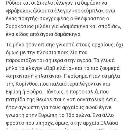
Ρόδιοι και οι Σικελοί έλεγαν τα δαμάσκηνα
«βράβυλα», άλλοι τα έλεγαν «κοκκύμπλα», ενώ
ένας ποιητής-συγγραφέας ο Θεόφραστος ο
Συρακόσιος μιλάει για «δαμάσκηνα και σποδιάς»,
ένα είδος από άγρια δαμάσκηνα.
Τα μήλα ήταν επίσης γνωστά στους αρχαίους, όχι
όμως με την πλούσια ποικιλία που
παρουσιάζονται σήμερα στην αγορά. Τα γλυκά
μήλα τα έλεγαν «Ορβικλάτα» και τα πιο ζουμερά
«σητάνια» ή «πλατάνια». Περίφημα ήταν τα μήλα
της Κορίνθου, που παλαιότερα λέγονταν και
Εφύρη ή Εφύρα. Πάντως, η πορτοκαλιά, που
πατρίδα της θεωρείται η νοτιοανατολική Ασία,
ήταν άγνωστη για τους αρχαίους αφού έγινε
γνωστή στην Ευρώπη το 16ο αιώνα. Ένα άλλο
φρούτο που υπήρχε, όμως, στην αρχαία Ελλάδα