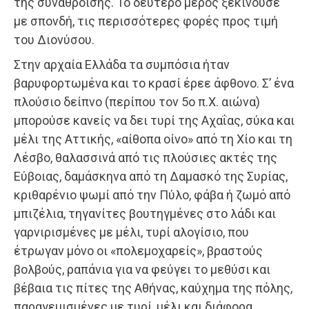
της συνάθροισης. Το δεύτερο μέρος ξεκινούσε
με σπονδή, τις περισσότερες φορές προς τιμή
του Διονύσου.
Στην αρχαία Ελλάδα τα συμπόσια ήταν
βαρυφορτωμένα και το κρασί έρεε άφθονο. Σ’ ένα
πλούσιο δείπνο (περίπου τον 5ο π.Χ. αιώνα)
μπορούσε κανείς να δει τυρί της Αχαΐας, σύκα και
μέλι της Αττικής, «αίθοπα οίνο» από τη Χίο και τη
Λέσβο, θαλασσινά από τις πλούσιες ακτές της
Εύβοιας, δαμάσκηνα από τη Δαμασκό της Συρίας,
κριθαρένιο ψωμί από την Πύλο, φάβα ή ζωμό από
μπιζέλια, τηγανίτες βουτηγμένες στο λάδι και
γαρνιρισμένες με μέλι, τυρί αλογίσιο, που
έτρωγαν μόνο οι «πολεμοχαρείς», βραστούς
βολβούς, ραπάνια για να φεύγει το μεθύσι και
βέβαια τις πίτες της Αθήνας, καύχημα της πόλης,
παραγεμισμένες με τυρί, μέλι και διάφορα