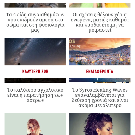
Τα 4 είδη συναισθημάτων
Οι σχέσεις θέλουν χέρια
που επιδρούν άμεσα στο
ενωμένα, ματιές καθαρές
σώμα και στη φυσιολογία
και καρδιά έτοιμη να
μας
μοιραστεί
ΚΑΛΎΤΕΡΗ ΖΩΉ
ΕΝΔΙΑΦΈΡΟΝΤΑ
Το καλύτερο αγχολυτικό
Το Syros Healing Waves
είναι η παρατήρηση των
επαναλαμβάνεται για
άστρων
δεύτερη χρονιά και είναι
ακόμα μεγαλύτερο