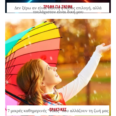
ΤΡΟΦΗ ΓΙΑ ΣΚΕΨΗ
Δεν ξέρω αν είναι σωστή ή λάθος επιλογή, αλλά
τουλάχιστον είναι δική μου
ΠΡΑΚΤΙΚΕΣ
7 μικρές καθημερινές “νίκες” που αλλάζουν τη ζωή μας