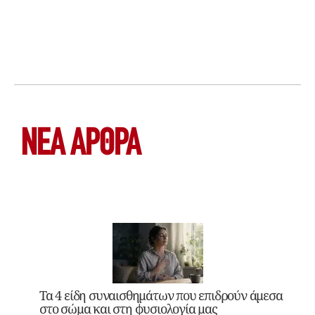
ΝΕΑ ΆΡΘΡΑ
Τα 4 είδη συναισθημάτων που επιδρούν άμεσα
στο σώμα και στη φυσιολογία μας