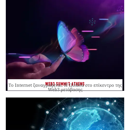
WEB3 SUMMIT ATHENS
Το Internet ξαναγράφεται. Η Ελλάδα στο επίκεντρο της
Web3 μετάβασης