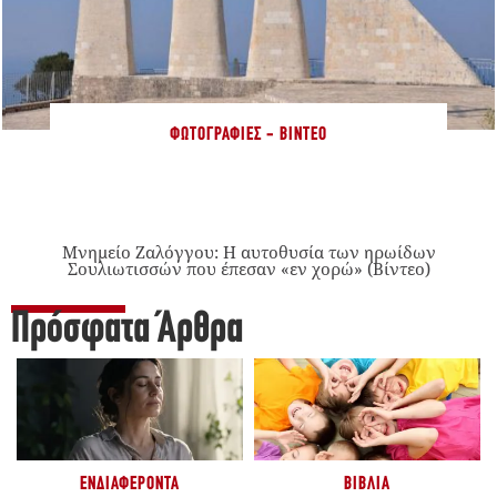
ΦΩΤΟΓΡΑΦΊΕΣ - ΒΊΝΤΕΟ
Μνημείο Ζαλόγγου: Η αυτοθυσία των ηρωίδων
Σουλιωτισσών που έπεσαν «εν χορώ» (Βίντεο)
Πρόσφατα Άρθρα
ΕΝΔΙΑΦΈΡΟΝΤΑ
ΒΙΒΛΊΑ