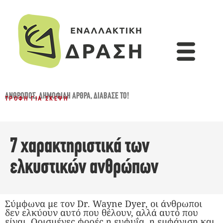
ΆΝΘΡΩΠΟΣ
,
ΔΗΜΟΦΙΛΉ ΆΡΘΡΑ
,
ΔΙΆΒΑΣΈ ΤΟ!
ΤΡΟΦΉ ΓΙΑ ΣΚΈΨΗ
7 χαρακτηριστικά των
ελκυστικών ανθρώπων
Σύμφωνα με τον Dr. Wayne Dyer, οι άνθρωποι
δεν ελκύουν αυτό που θέλουν, αλλά αυτό που
είναι. Ορισμένες φορές η ευφυΐα, η εμφάνιση και