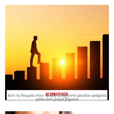
ΑΥΤΟΒΕΛΤΙΩΣΗ
Από τη θεωρία στην πράξη: Στοχεύστε μεγάλα οράματα
μέσα από μικρά βήματα