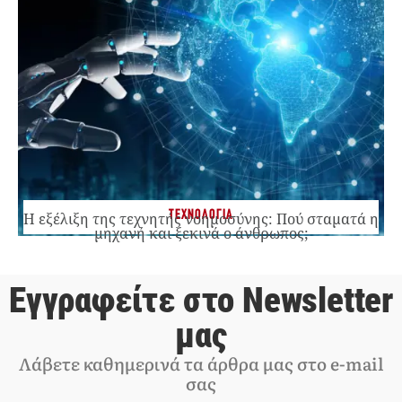
ΤΕΧΝΟΛΟΓΙΑ
Η εξέλιξη της τεχνητής νοημοσύνης: Πού σταματά η
μηχανή και ξεκινά ο άνθρωπος;
Εγγραφείτε στο Newsletter
μας
Λάβετε καθημερινά τα άρθρα μας στο e-mail
σας