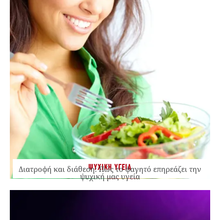
ΨΥΧΙΚΗ ΥΓΕΙΑ
Διατροφή και διάθεση: Πώς το φαγητό επηρεάζει την
ψυχική μας υγεία