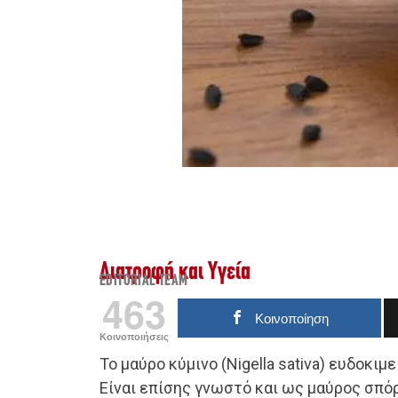
Διατροφή και Υγεία
EDITORIAL TEAM
463
Κοινοποίηση
Κοινοποιήσεις
Το μαύρο κύμινο (Nigella sativa) ευδοκιμ
Είναι επίσης γνωστό και ως μαύρος σπό