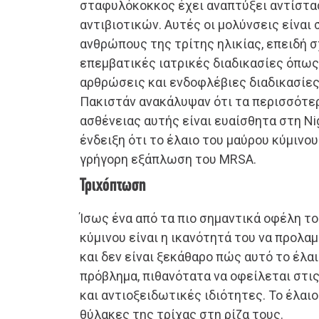
σταφυλόκοκκος έχει αναπτύξει αντίστα
αντιβιοτικών. Αυτές οι μολύνσεις είναι
ανθρώπους της τρίτης ηλικίας, επειδή σ
επεμβατικές ιατρικές διαδικασίες όπως
αρθρώσεις και ενδοφλέβιες διαδικασίες
Πακιστάν ανακάλυψαν ότι τα περισσότε
ασθένειας αυτής είναι ευαίσθητα στη Nige
ένδειξη ότι το έλαιο του μαύρου κύμινου
γρήγορη εξάπλωση του MRSA.
Τριχόπτωση
Ίσως ένα από τα πιο σημαντικά οφέλη το
κύμινου είναι η ικανότητά του να προλα
και δεν είναι ξεκάθαρο πώς αυτό το έλα
πρόβλημα, πιθανότατα να οφείλεται στι
και αντιοξειδωτικές ιδιότητες. Το έλαι
θύλακες της τρίχας στη ρίζα τους.