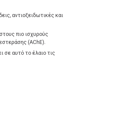
εις, αντιοξειδωτικές και
στους πιο ισχυρούς
εστεράσης (AChE).
ι σε αυτό το έλαιο τις