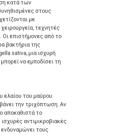
ση κατά των
 συνηθισμένες στους
χετίζονται με
 χειρουργεία, τεχνητές
. Οι επιστήμονες από το
ρα βακτήρια της
lla sativa, μια ισχυρή
 μπορεί να εμποδίσει τη
υ ελαίου του μαύρου
μβάνει την τριχόπτωση. Αν
ιο αποκαθιστά το
ς ισχυρές αντιμικροβιακές
ο ενδυναμώνει τους