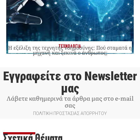
ΤΕΧΝΟΛΟΓΙΑ
Η εξέλιξη της τεχνητής νοημοσύνης: Πού σταματά η
μηχανή και ξεκινά ο άνθρωπος;
Εγγραφείτε στο Newsletter
μας
Λάβετε καθημερινά τα άρθρα μας στο e-mail
σας
ΠΟΛΙΤΙΚΗ ΠΡΟΣΤΑΣΙΑΣ ΑΠΟΡΡΗΤΟΥ
Σχετικά Θέματα