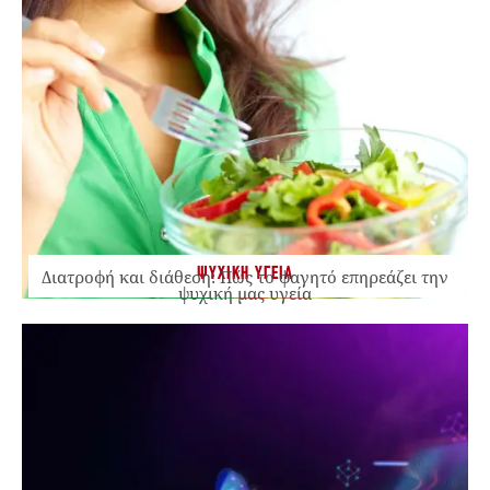
ΨΥΧΙΚΗ ΥΓΕΙΑ
Διατροφή και διάθεση: Πώς το φαγητό επηρεάζει την
ψυχική μας υγεία