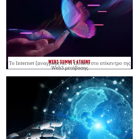
WEB3 SUMMIT ATHENS
Το Internet ξαναγράφεται. Η Ελλάδα στο επίκεντρο της
Web3 μετάβασης