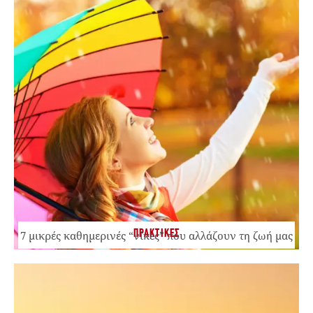
ΠΡΑΚΤΙΚΕΣ
7 μικρές καθημερινές “νίκες” που αλλάζουν τη ζωή μας