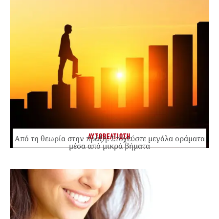
ΑΥΤΟΒΕΛΤΙΩΣΗ
Από τη θεωρία στην πράξη: Στοχεύστε μεγάλα οράματα
μέσα από μικρά βήματα