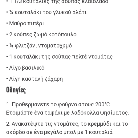
• 1 1/3 κουταλιές της σούπας ελαιόλαδο
• ¼ κουταλάκι του γλυκού αλάτι
• Μαύρο πιπέρι
• 2 κούπες ζωμό κοτόπουλο
• ¼ φλιτζάνι ντοματοχυμό
• 1 κουταλάκι της σούπας πελτέ ντομάτας
• Λίγο βασιλικό
• Λίγη καστανή ζάχαρη
Οδηγίες
1. Προθερμάνετε το φούρνο στους 200°C.
Ετοιμάστε ένα ταψάκι με λαδόκολλα ψησίματος.
2. Ανακατέψτε τις ντομάτες, το κρεμμύδι και το
σκόρδο σε ένα μεγάλο μπολ με 1 κουταλιά