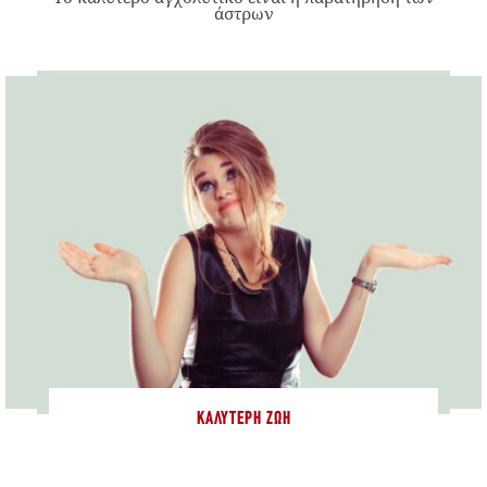
άστρων
ΚΑΛΎΤΕΡΗ ΖΩΉ