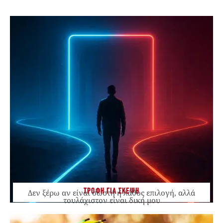
ΤΡΟΦΗ ΓΙΑ ΣΚΕΨΗ
Δεν ξέρω αν είναι σωστή ή λάθος επιλογή, αλλά
τουλάχιστον είναι δική μου