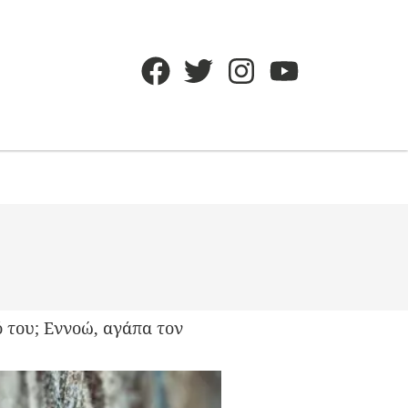
 του; Εννοώ, αγάπα τον