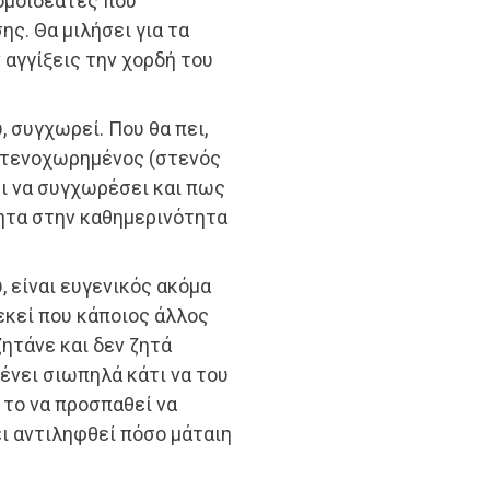
ομοϊδεάτες που
ης. Θα μιλήσει για τα
 αγγίξεις την χορδή του
 συγχωρεί. Που θα πει,
 στενοχωρημένος (στενός
ι να συγχωρέσει και πως
ητα στην καθημερινότητα
 είναι ευγενικός ακόμα
εκεί που κάποιος άλλος
ζητάνε και δεν ζητά
ένει σιωπηλά κάτι να του
 το να προσπαθεί να
ει αντιληφθεί πόσο μάταιη