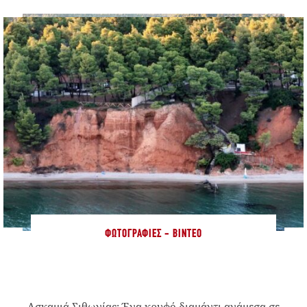
ΦΩΤΟΓΡΑΦΊΕΣ - ΒΊΝΤΕΟ
Ασκαμιά Σιθωνίας: Ένα κρυφό διαμάντι ανάμεσα σε