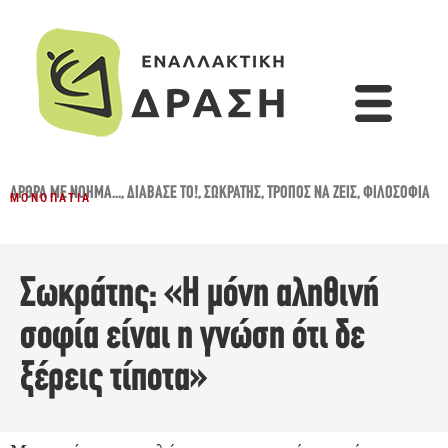
ΆΡΘΡΑ ΜΕ ΝΌΗΜΑ...
,
ΔΙΆΒΑΣΈ ΤΟ!
,
ΣΩΚΡΆΤΗΣ
,
ΤΡΌΠΟΣ ΝΑ ΖΕΙΣ
,
ΦΙΛΟΣΟΦΊΑ
ΜΟΝΟΠΆΤΙΑ
Σωκράτης: «Η μόνη αληθινή
σοφία είναι η γνώση ότι δε
ξέρεις τίποτα»