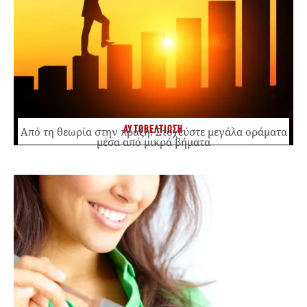
ΑΥΤΟΒΕΛΤΙΩΣΗ
Από τη θεωρία στην πράξη: Στοχεύστε μεγάλα οράματα
μέσα από μικρά βήματα