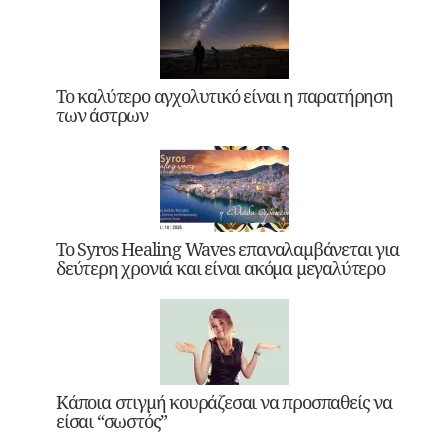
Το καλύτερο αγχολυτικό είναι η παρατήρηση
των άστρων
Το Syros Healing Waves επαναλαμβάνεται για
δεύτερη χρονιά και είναι ακόμα μεγαλύτερο
Κάποια στιγμή κουράζεσαι να προσπαθείς να
είσαι “σωστός”