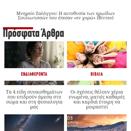
Μνημείο Ζαλόγγου: Η αυτοθυσία των ηρωίδων
Σουλιωτισσών που έπεσαν «εν χορώ» (Βίντεο)
Πρόσφατα Άρθρα
ΕΝΔΙΑΦΈΡΟΝΤΑ
ΒΙΒΛΊΑ
Τα 4 είδη συναισθημάτων
Οι σχέσεις θέλουν χέρια
που επιδρούν άμεσα στο
ενωμένα, ματιές καθαρές
σώμα και στη φυσιολογία
και καρδιά έτοιμη να
μας
μοιραστεί