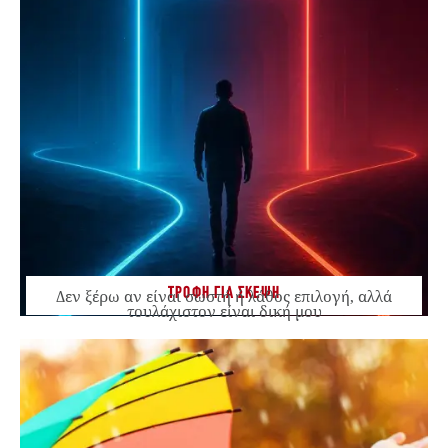
ΤΡΟΦΗ ΓΙΑ ΣΚΕΨΗ
Δεν ξέρω αν είναι σωστή ή λάθος επιλογή, αλλά
τουλάχιστον είναι δική μου