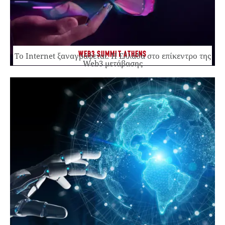
WEB3 SUMMIT ATHENS
Το Internet ξαναγράφεται. Η Ελλάδα στο επίκεντρο της
Web3 μετάβασης