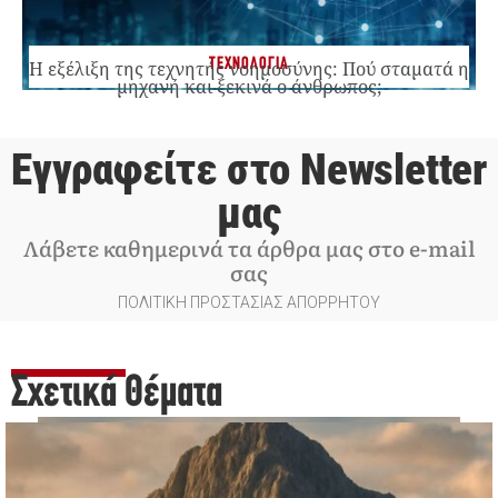
ΤΕΧΝΟΛΟΓΙΑ
Η εξέλιξη της τεχνητής νοημοσύνης: Πού σταματά η
μηχανή και ξεκινά ο άνθρωπος;
Εγγραφείτε στο Newsletter
μας
Λάβετε καθημερινά τα άρθρα μας στο e-mail
σας
ΠΟΛΙΤΙΚΗ ΠΡΟΣΤΑΣΙΑΣ ΑΠΟΡΡΗΤΟΥ
Σχετικά Θέματα