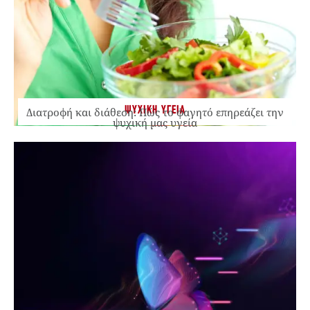
ΨΥΧΙΚΗ ΥΓΕΙΑ
Διατροφή και διάθεση: Πώς το φαγητό επηρεάζει την
ψυχική μας υγεία