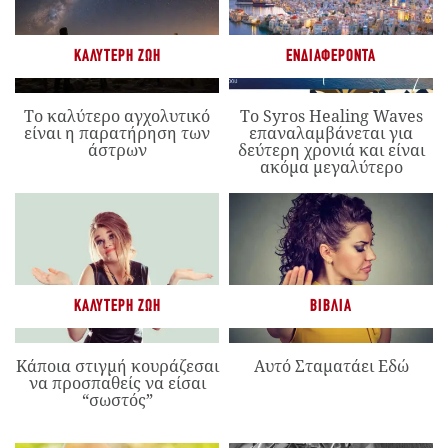
ΚΑΛΎΤΕΡΗ ΖΩΉ
ΕΝΔΙΑΦΈΡΟΝΤΑ
Το καλύτερο αγχολυτικό
Το Syros Healing Waves
είναι η παρατήρηση των
επαναλαμβάνεται για
άστρων
δεύτερη χρονιά και είναι
ακόμα μεγαλύτερο
ΚΑΛΎΤΕΡΗ ΖΩΉ
ΒΙΒΛΊΑ
Κάποια στιγμή κουράζεσαι
Αυτό Σταματάει Εδώ
να προσπαθείς να είσαι
“σωστός”