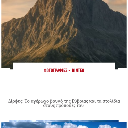
ΦΩΤΟΓΡΑΦΊΕΣ - ΒΊΝΤΕΟ
Δίρφυς: Το αγέρωχο βουνό της Εύβοιας και τα στολίδια
στους πρόποδές του