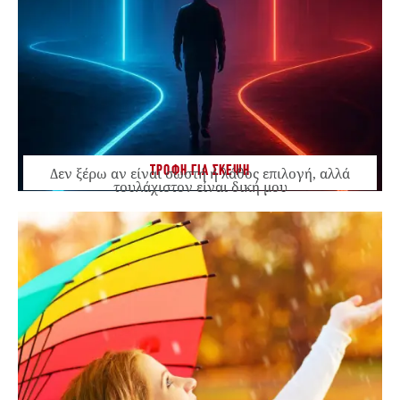
ΤΡΟΦΗ ΓΙΑ ΣΚΕΨΗ
Δεν ξέρω αν είναι σωστή ή λάθος επιλογή, αλλά
τουλάχιστον είναι δική μου