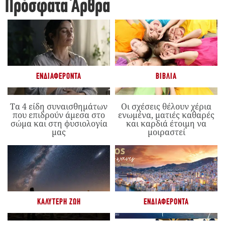
Πρόσφατα Άρθρα
ΕΝΔΙΑΦΈΡΟΝΤΑ
ΒΙΒΛΊΑ
Τα 4 είδη συναισθημάτων
Οι σχέσεις θέλουν χέρια
που επιδρούν άμεσα στο
ενωμένα, ματιές καθαρές
σώμα και στη φυσιολογία
και καρδιά έτοιμη να
μας
μοιραστεί
ΚΑΛΎΤΕΡΗ ΖΩΉ
ΕΝΔΙΑΦΈΡΟΝΤΑ