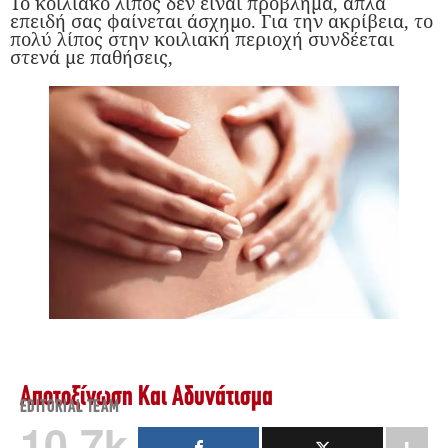
Το κοιλιακό λίπος δεν είναι πρόβλημα, απλά
επειδή σας φαίνεται άσχημο. Για την ακρίβεια, το
πολύ λίπος στην κοιλιακή περιοχή συνδέεται
στενά με παθήσεις,
Αποτοξίνωση Και Αδυνάτισμα
EDITORIAL TEAM
10.7k