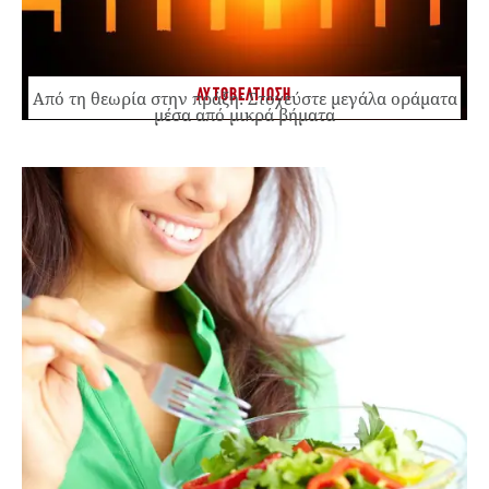
ΑΥΤΟΒΕΛΤΙΩΣΗ
Από τη θεωρία στην πράξη: Στοχεύστε μεγάλα οράματα
μέσα από μικρά βήματα