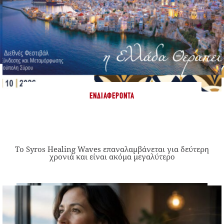
ΕΝΔΙΑΦΈΡΟΝΤΑ
Το Syros Healing Waves επαναλαμβάνεται για δεύτερη
χρονιά και είναι ακόμα μεγαλύτερο