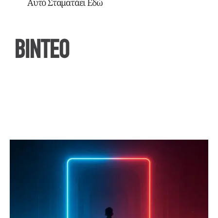
Αυτό Σταματάει Εδώ
ΒΙΝΤΕΟ