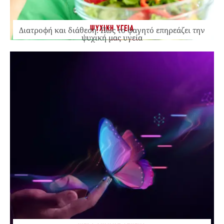
ΨΥΧΙΚΗ ΥΓΕΙΑ
Διατροφή και διάθεση: Πώς το φαγητό επηρεάζει την
ψυχική μας υγεία