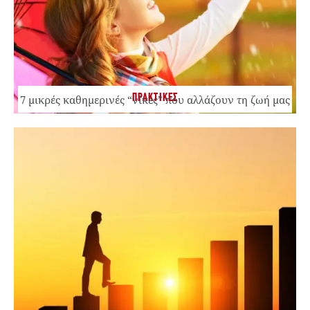
ΠΡΑΚΤΙΚΕΣ
7 μικρές καθημερινές “νίκες” που αλλάζουν τη ζωή μας