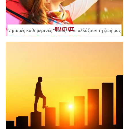
ΠΡΑΚΤΙΚΕΣ
7 μικρές καθημερινές “νίκες” που αλλάζουν τη ζωή μας