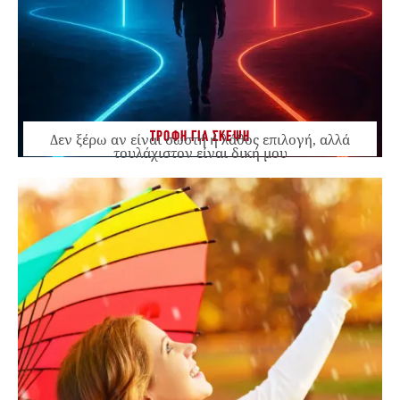
ΤΡΟΦΗ ΓΙΑ ΣΚΕΨΗ
Δεν ξέρω αν είναι σωστή ή λάθος επιλογή, αλλά
τουλάχιστον είναι δική μου