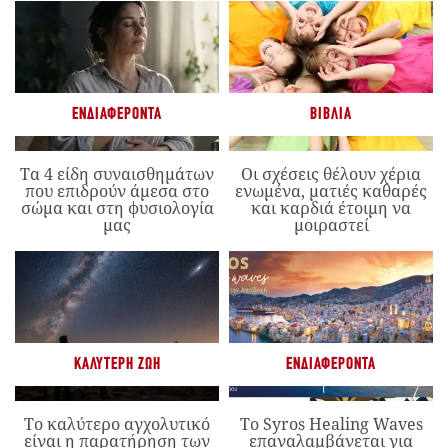
ΕΝΔΙΑΦΈΡΟΝΤΑ
ΒΙΒΛΊΑ
Τα 4 είδη συναισθημάτων
Οι σχέσεις θέλουν χέρια
που επιδρούν άμεσα στο
ενωμένα, ματιές καθαρές
σώμα και στη φυσιολογία
και καρδιά έτοιμη να
μας
μοιραστεί
ΚΑΛΎΤΕΡΗ ΖΩΉ
ΕΝΔΙΑΦΈΡΟΝΤΑ
Το καλύτερο αγχολυτικό
Το Syros Healing Waves
είναι η παρατήρηση των
επαναλαμβάνεται για