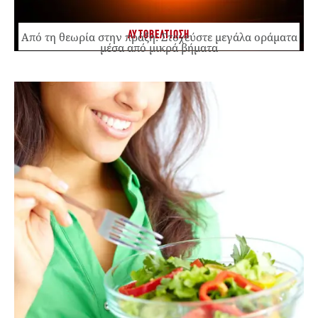
ΑΥΤΟΒΕΛΤΙΩΣΗ
Από τη θεωρία στην πράξη: Στοχεύστε μεγάλα οράματα
μέσα από μικρά βήματα