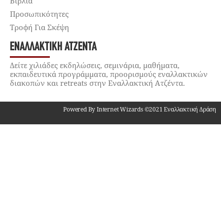
Βιβλία
Προσωπικότητες
Τροφή Για Σκέψη
ΕΝΑΛΛΑΚΤΙΚΉ ΑΤΖΈΝΤΑ
Δείτε χιλιάδες εκδηλώσεις, σεμινάρια, μαθήματα,
εκπαιδευτικά προγράμματα, προορισμούς εναλλακτικών
διακοπών και retreats στην Εναλλακτική Ατζέντα.
Powered By Internet Wizards ©2021 Εναλλακτική Δράση