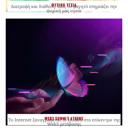
ΨΥΧΙΚΗ ΥΓΕΙΑ
Διατροφή και διάθεση: Πώς το φαγητό επηρεάζει την
ψυχική μας υγεία
WEB3 SUMMIT ATHENS
Το Internet ξαναγράφεται. Η Ελλάδα στο επίκεντρο της
Web3 μετάβασης