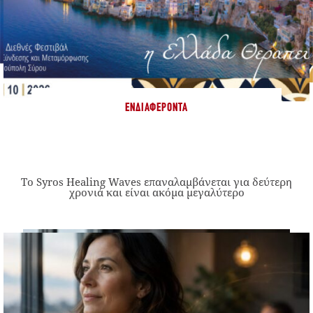
ΕΝΔΙΑΦΈΡΟΝΤΑ
Το Syros Healing Waves επαναλαμβάνεται για δεύτερη
χρονιά και είναι ακόμα μεγαλύτερο