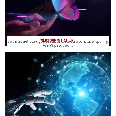
WEB3 SUMMIT ATHENS
Το Internet ξαναγράφεται. Η Ελλάδα στο επίκεντρο της
Web3 μετάβασης