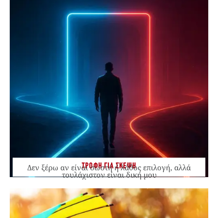
ΤΡΟΦΗ ΓΙΑ ΣΚΕΨΗ
Δεν ξέρω αν είναι σωστή ή λάθος επιλογή, αλλά
τουλάχιστον είναι δική μου