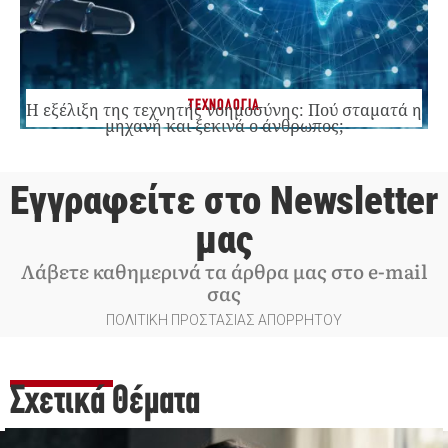
ΤΕΧΝΟΛΟΓΙΑ
Η εξέλιξη της τεχνητής νοημοσύνης: Πού σταματά η
μηχανή και ξεκινά ο άνθρωπος;
Εγγραφείτε στο Newsletter
μας
Λάβετε καθημερινά τα άρθρα μας στο e-mail
σας
ΠΟΛΙΤΙΚΗ ΠΡΟΣΤΑΣΙΑΣ ΑΠΟΡΡΗΤΟΥ
Σχετικά Θέματα