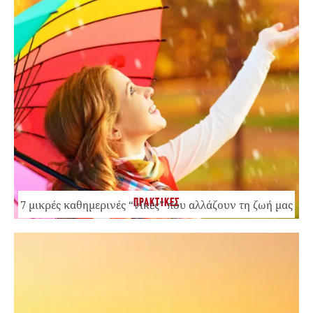
ΠΡΑΚΤΙΚΕΣ
7 μικρές καθημερινές “νίκες” που αλλάζουν τη ζωή μας