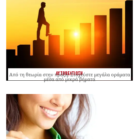
ΑΥΤΟΒΕΛΤΙΩΣΗ
Από τη θεωρία στην πράξη: Στοχεύστε μεγάλα οράματα
μέσα από μικρά βήματα