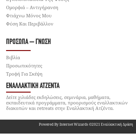
Ομορφιά – Αντιγήρανση
Φτιάχνω Μόνος Μου
Φύση Και Περιβάλλον
ΠΡΌΣΩΠΑ – ΓΝΏΣΗ
Βιβλία
Προσωπικότητες
Τροφή Για Σκέψη
ΕΝΑΛΛΑΚΤΙΚΉ ΑΤΖΈΝΤΑ
Δείτε χιλιάδες εκδηλώσεις, σεμινάρια, μαθήματα,
εκπαιδευτικά προγράμματα, προορισμούς εναλλακτικών
διακοπών και retreats στην Εναλλακτική Ατζέντα.
Powered By Internet Wizards ©2021 Εναλλακτική Δράση