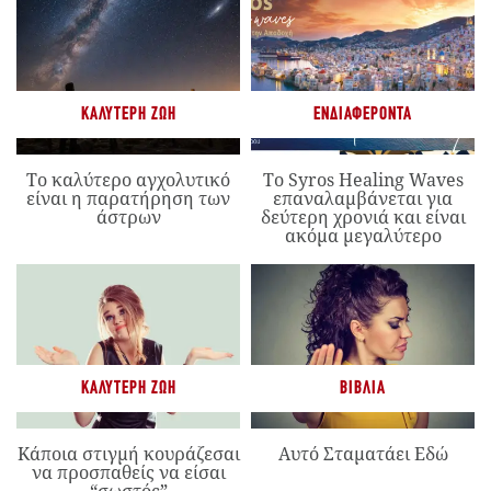
ΚΑΛΎΤΕΡΗ ΖΩΉ
ΕΝΔΙΑΦΈΡΟΝΤΑ
Το καλύτερο αγχολυτικό
Το Syros Healing Waves
είναι η παρατήρηση των
επαναλαμβάνεται για
άστρων
δεύτερη χρονιά και είναι
ακόμα μεγαλύτερο
ΚΑΛΎΤΕΡΗ ΖΩΉ
ΒΙΒΛΊΑ
Κάποια στιγμή κουράζεσαι
Αυτό Σταματάει Εδώ
να προσπαθείς να είσαι
“σωστός”