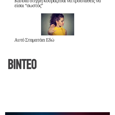
Κάποια στιγμή κουράζεσαι να προσπαθείς να
είσαι “σωστός”
Αυτό Σταματάει Εδώ
ΒΙΝΤΕΟ