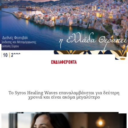
ΕΝΔΙΑΦΈΡΟΝΤΑ
Το Syros Healing Waves επαναλαμβάνεται για δεύτερη
χρονιά και είναι ακόμα μεγαλύτερο