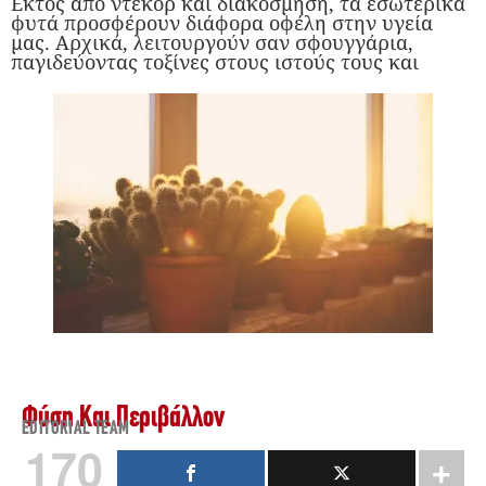
Εκτός από ντεκόρ και διακόσμηση, τα εσωτερικά
φυτά προσφέρουν διάφορα οφέλη στην υγεία
μας. Αρχικά, λειτουργούν σαν σφουγγάρια,
παγιδεύοντας τοξίνες στους ιστούς τους και
Φύση Και Περιβάλλον
EDITORIAL TEAM
170