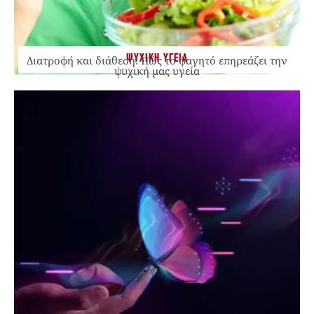
ΨΥΧΙΚΗ ΥΓΕΙΑ
Διατροφή και διάθεση: Πώς το φαγητό επηρεάζει την
ψυχική μας υγεία