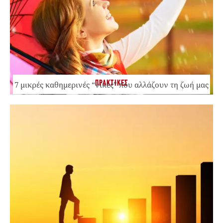
ΠΡΑΚΤΙΚΕΣ
7 μικρές καθημερινές “νίκες” που αλλάζουν τη ζωή μας