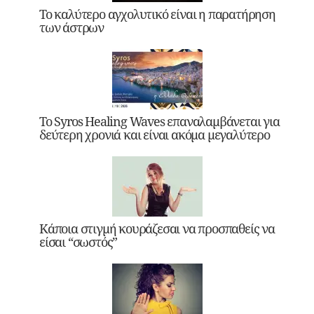
Το καλύτερο αγχολυτικό είναι η παρατήρηση
των άστρων
Το Syros Healing Waves επαναλαμβάνεται για
δεύτερη χρονιά και είναι ακόμα μεγαλύτερο
Κάποια στιγμή κουράζεσαι να προσπαθείς να
είσαι “σωστός”