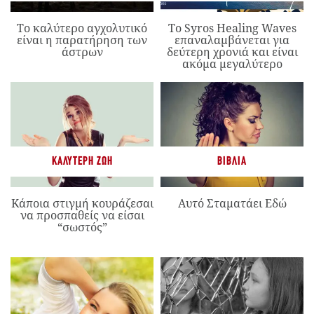
Το καλύτερο αγχολυτικό
Το Syros Healing Waves
είναι η παρατήρηση των
επαναλαμβάνεται για
άστρων
δεύτερη χρονιά και είναι
ακόμα μεγαλύτερο
ΚΑΛΎΤΕΡΗ ΖΩΉ
ΒΙΒΛΊΑ
Κάποια στιγμή κουράζεσαι
Αυτό Σταματάει Εδώ
να προσπαθείς να είσαι
“σωστός”