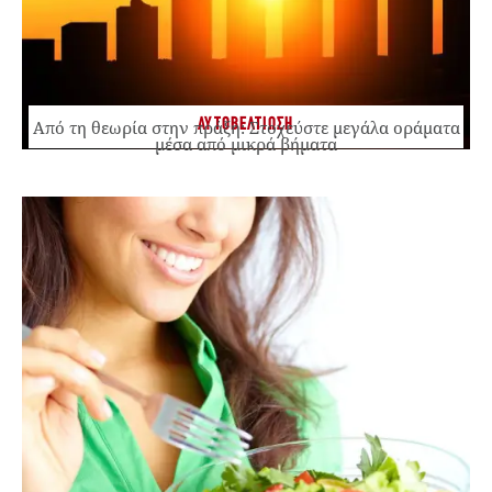
ΑΥΤΟΒΕΛΤΙΩΣΗ
Από τη θεωρία στην πράξη: Στοχεύστε μεγάλα οράματα
μέσα από μικρά βήματα