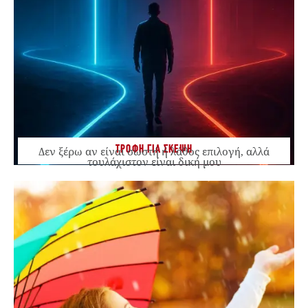
ΤΡΟΦΗ ΓΙΑ ΣΚΕΨΗ
Δεν ξέρω αν είναι σωστή ή λάθος επιλογή, αλλά
τουλάχιστον είναι δική μου