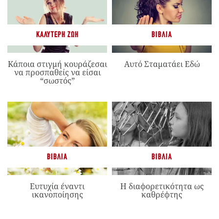
ΚΑΛΎΤΕΡΗ ΖΩΉ
ΒΙΒΛΊΑ
Κάποια στιγμή κουράζεσαι
Αυτό Σταματάει Εδώ
να προσπαθείς να είσαι
“σωστός”
ΒΙΒΛΊΑ
ΒΙΒΛΊΑ
Ευτυχία έναντι
Η διαφορετικότητα ως
ικανοποίησης
καθρέφτης