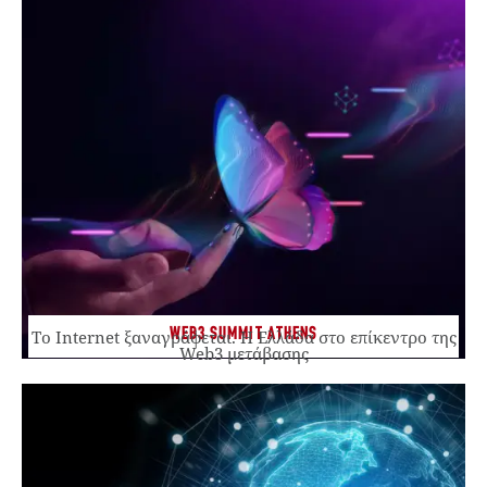
WEB3 SUMMIT ATHENS
Το Internet ξαναγράφεται. Η Ελλάδα στο επίκεντρο της
Web3 μετάβασης