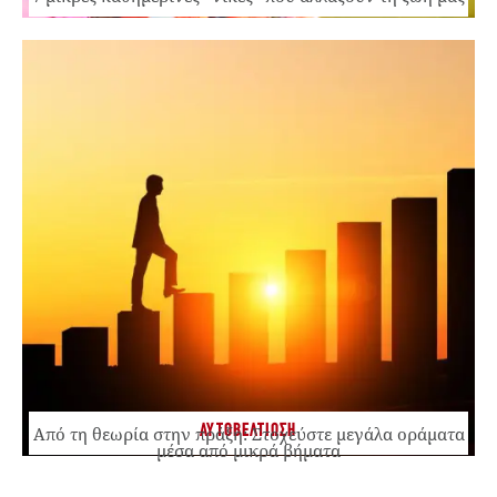
ΑΥΤΟΒΕΛΤΙΩΣΗ
Από τη θεωρία στην πράξη: Στοχεύστε μεγάλα οράματα
μέσα από μικρά βήματα