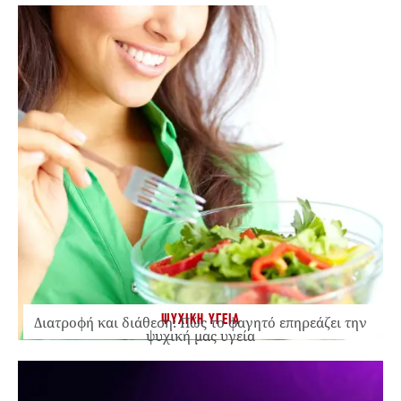
ΨΥΧΙΚΗ ΥΓΕΙΑ
Διατροφή και διάθεση: Πώς το φαγητό επηρεάζει την
ψυχική μας υγεία