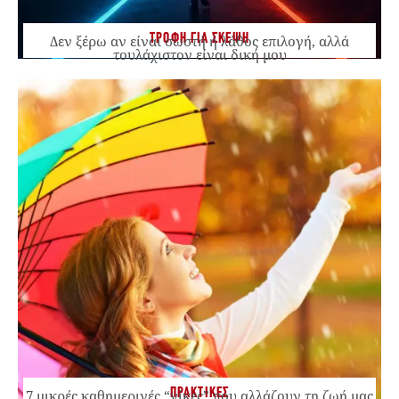
ΤΡΟΦΗ ΓΙΑ ΣΚΕΨΗ
Δεν ξέρω αν είναι σωστή ή λάθος επιλογή, αλλά
τουλάχιστον είναι δική μου
ΠΡΑΚΤΙΚΕΣ
7 μικρές καθημερινές “νίκες” που αλλάζουν τη ζωή μας