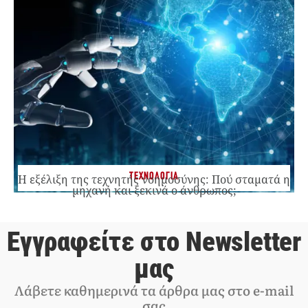
ΤΕΧΝΟΛΟΓΙΑ
Η εξέλιξη της τεχνητής νοημοσύνης: Πού σταματά η
μηχανή και ξεκινά ο άνθρωπος;
Εγγραφείτε στο Newsletter
μας
Λάβετε καθημερινά τα άρθρα μας στο e-mail
σας