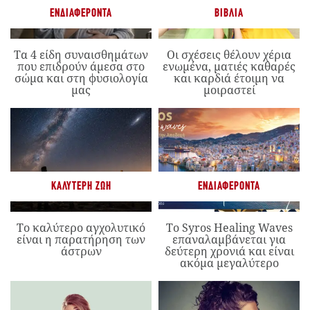
ΕΝΔΙΑΦΈΡΟΝΤΑ
ΒΙΒΛΊΑ
Τα 4 είδη συναισθημάτων
Οι σχέσεις θέλουν χέρια
που επιδρούν άμεσα στο
ενωμένα, ματιές καθαρές
σώμα και στη φυσιολογία
και καρδιά έτοιμη να
μας
μοιραστεί
ΚΑΛΎΤΕΡΗ ΖΩΉ
ΕΝΔΙΑΦΈΡΟΝΤΑ
Το καλύτερο αγχολυτικό
Το Syros Healing Waves
είναι η παρατήρηση των
επαναλαμβάνεται για
άστρων
δεύτερη χρονιά και είναι
ακόμα μεγαλύτερο