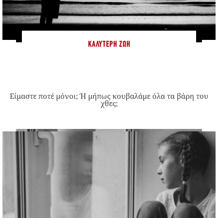
ΚΑΛΎΤΕΡΗ ΖΩΉ
Είμαστε ποτέ μόνοι; Ή μήπως κουβαλάμε όλα τα βάρη του
χθες;